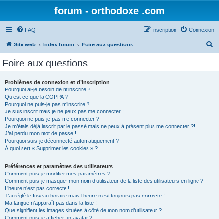
forum - orthodoxe .com
FAQ
Inscription
Connexion
R
Site web
Index forum
Foire aux questions
e
Foire aux questions
c
h
Problèmes de connexion et d’inscription
Pourquoi ai-je besoin de m’inscrire ?
e
Qu’est-ce que la COPPA ?
r
Pourquoi ne puis-je pas m’inscrire ?
Je suis inscrit mais je ne peux pas me connecter !
c
Pourquoi ne puis-je pas me connecter ?
Je m’étais déjà inscrit par le passé mais ne peux à présent plus me connecter ?!
h
J’ai perdu mon mot de passe !
e
Pourquoi suis-je déconnecté automatiquement ?
À quoi sert « Supprimer les cookies » ?
r
Préférences et paramètres des utilisateurs
Comment puis-je modifier mes paramètres ?
Comment puis-je masquer mon nom d’utilisateur de la liste des utilisateurs en ligne ?
L’heure n’est pas correcte !
J’ai réglé le fuseau horaire mais l’heure n’est toujours pas correcte !
Ma langue n’apparaît pas dans la liste !
Que signifient les images situées à côté de mon nom d’utilisateur ?
Comment puis-je afficher un avatar ?