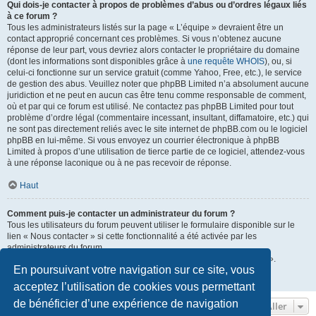
Qui dois-je contacter à propos de problèmes d’abus ou d’ordres légaux liés
à ce forum ?
Tous les administrateurs listés sur la page « L’équipe » devraient être un
contact approprié concernant ces problèmes. Si vous n’obtenez aucune
réponse de leur part, vous devriez alors contacter le propriétaire du domaine
(dont les informations sont disponibles grâce à
une requête WHOIS
), ou, si
celui-ci fonctionne sur un service gratuit (comme Yahoo, Free, etc.), le service
de gestion des abus. Veuillez noter que phpBB Limited n’a absolument aucune
juridiction et ne peut en aucun cas être tenu comme responsable de comment,
où et par qui ce forum est utilisé. Ne contactez pas phpBB Limited pour tout
problème d’ordre légal (commentaire incessant, insultant, diffamatoire, etc.) qui
ne sont pas directement reliés avec le site internet de phpBB.com ou le logiciel
phpBB en lui-même. Si vous envoyez un courrier électronique à phpBB
Limited à propos d’une utilisation de tierce partie de ce logiciel, attendez-vous
à une réponse laconique ou à ne pas recevoir de réponse.
Haut
Comment puis-je contacter un administrateur du forum ?
Tous les utilisateurs du forum peuvent utiliser le formulaire disponible sur le
lien « Nous contacter » si cette fonctionnalité a été activée par les
administrateurs du forum.
Les membres du forum peuvent également utiliser le lien « L’équipe ».
En poursuivant votre navigation sur ce site, vous
Haut
acceptez l’utilisation de cookies vous permettant
de bénéficier d’une expérience de navigation
Aller