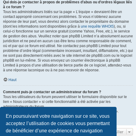
Qui dois-je contacter à propos de problèmes d’abus ou d’ordres légaux liés
à ce forum ?
Tous les administrateurs listés sur la page « L’équipe » devraient être un
contact approprié concernant ces problèmes. Si vous n’obtenez aucune
réponse de leur part, vous devriez alors contacter le propriétaire du domaine
(dont les informations sont disponibles grâce à
une requête WHOIS
), ou, si
celui-ci fonctionne sur un service gratuit (comme Yahoo, Free, etc.), le service
de gestion des abus. Veuillez noter que phpBB Limited n’a absolument aucune
juridiction et ne peut en aucun cas être tenu comme responsable de comment,
où et par qui ce forum est utilisé. Ne contactez pas phpBB Limited pour tout
problème d’ordre légal (commentaire incessant, insultant, diffamatoire, etc.) qui
ne sont pas directement reliés avec le site internet de phpBB.com ou le logiciel
phpBB en lui-même. Si vous envoyez un courrier électronique à phpBB
Limited à propos d’une utilisation de tierce partie de ce logiciel, attendez-vous
à une réponse laconique ou à ne pas recevoir de réponse.
Haut
Comment puis-je contacter un administrateur du forum ?
Tous les utilisateurs du forum peuvent utiliser le formulaire disponible sur le
lien « Nous contacter » si cette fonctionnalité a été activée par les
administrateurs du forum.
Les membres du forum peuvent également utiliser le lien « L’équipe ».
En poursuivant votre navigation sur ce site, vous
Haut
acceptez l’utilisation de cookies vous permettant
de bénéficier d’une expérience de navigation
Aller