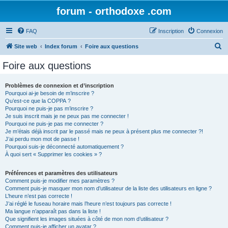
forum - orthodoxe .com
FAQ
Inscription
Connexion
R
Site web
Index forum
Foire aux questions
e
Foire aux questions
c
h
Problèmes de connexion et d’inscription
Pourquoi ai-je besoin de m’inscrire ?
e
Qu’est-ce que la COPPA ?
r
Pourquoi ne puis-je pas m’inscrire ?
Je suis inscrit mais je ne peux pas me connecter !
c
Pourquoi ne puis-je pas me connecter ?
Je m’étais déjà inscrit par le passé mais ne peux à présent plus me connecter ?!
h
J’ai perdu mon mot de passe !
e
Pourquoi suis-je déconnecté automatiquement ?
À quoi sert « Supprimer les cookies » ?
r
Préférences et paramètres des utilisateurs
Comment puis-je modifier mes paramètres ?
Comment puis-je masquer mon nom d’utilisateur de la liste des utilisateurs en ligne ?
L’heure n’est pas correcte !
J’ai réglé le fuseau horaire mais l’heure n’est toujours pas correcte !
Ma langue n’apparaît pas dans la liste !
Que signifient les images situées à côté de mon nom d’utilisateur ?
Comment puis-je afficher un avatar ?