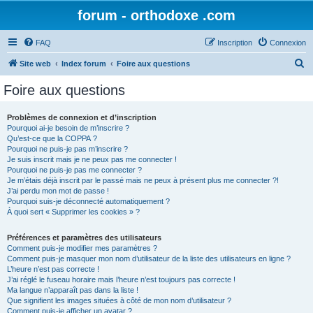
forum - orthodoxe .com
FAQ
Inscription
Connexion
R
Site web
Index forum
Foire aux questions
e
Foire aux questions
c
h
Problèmes de connexion et d’inscription
Pourquoi ai-je besoin de m’inscrire ?
e
Qu’est-ce que la COPPA ?
r
Pourquoi ne puis-je pas m’inscrire ?
Je suis inscrit mais je ne peux pas me connecter !
c
Pourquoi ne puis-je pas me connecter ?
Je m’étais déjà inscrit par le passé mais ne peux à présent plus me connecter ?!
h
J’ai perdu mon mot de passe !
e
Pourquoi suis-je déconnecté automatiquement ?
À quoi sert « Supprimer les cookies » ?
r
Préférences et paramètres des utilisateurs
Comment puis-je modifier mes paramètres ?
Comment puis-je masquer mon nom d’utilisateur de la liste des utilisateurs en ligne ?
L’heure n’est pas correcte !
J’ai réglé le fuseau horaire mais l’heure n’est toujours pas correcte !
Ma langue n’apparaît pas dans la liste !
Que signifient les images situées à côté de mon nom d’utilisateur ?
Comment puis-je afficher un avatar ?