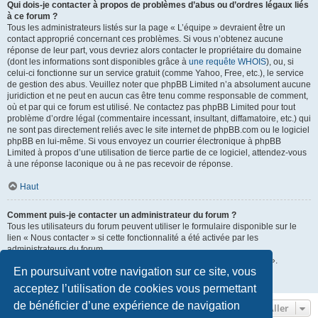
Qui dois-je contacter à propos de problèmes d’abus ou d’ordres légaux liés
à ce forum ?
Tous les administrateurs listés sur la page « L’équipe » devraient être un
contact approprié concernant ces problèmes. Si vous n’obtenez aucune
réponse de leur part, vous devriez alors contacter le propriétaire du domaine
(dont les informations sont disponibles grâce à
une requête WHOIS
), ou, si
celui-ci fonctionne sur un service gratuit (comme Yahoo, Free, etc.), le service
de gestion des abus. Veuillez noter que phpBB Limited n’a absolument aucune
juridiction et ne peut en aucun cas être tenu comme responsable de comment,
où et par qui ce forum est utilisé. Ne contactez pas phpBB Limited pour tout
problème d’ordre légal (commentaire incessant, insultant, diffamatoire, etc.) qui
ne sont pas directement reliés avec le site internet de phpBB.com ou le logiciel
phpBB en lui-même. Si vous envoyez un courrier électronique à phpBB
Limited à propos d’une utilisation de tierce partie de ce logiciel, attendez-vous
à une réponse laconique ou à ne pas recevoir de réponse.
Haut
Comment puis-je contacter un administrateur du forum ?
Tous les utilisateurs du forum peuvent utiliser le formulaire disponible sur le
lien « Nous contacter » si cette fonctionnalité a été activée par les
administrateurs du forum.
Les membres du forum peuvent également utiliser le lien « L’équipe ».
En poursuivant votre navigation sur ce site, vous
Haut
acceptez l’utilisation de cookies vous permettant
de bénéficier d’une expérience de navigation
Aller