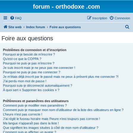
forum - orthodoxe .com
FAQ
Inscription
Connexion
R
Site web
Index forum
Foire aux questions
e
Foire aux questions
c
h
Problèmes de connexion et d’inscription
Pourquoi ai-je besoin de m’inscrire ?
e
Qu’est-ce que la COPPA ?
r
Pourquoi ne puis-je pas m’inscrire ?
Je suis inscrit mais je ne peux pas me connecter !
c
Pourquoi ne puis-je pas me connecter ?
Je m’étais déjà inscrit par le passé mais ne peux à présent plus me connecter ?!
h
J’ai perdu mon mot de passe !
e
Pourquoi suis-je déconnecté automatiquement ?
À quoi sert « Supprimer les cookies » ?
r
Préférences et paramètres des utilisateurs
Comment puis-je modifier mes paramètres ?
Comment puis-je masquer mon nom d’utilisateur de la liste des utilisateurs en ligne ?
L’heure n’est pas correcte !
J’ai réglé le fuseau horaire mais l’heure n’est toujours pas correcte !
Ma langue n’apparaît pas dans la liste !
Que signifient les images situées à côté de mon nom d’utilisateur ?
Comment puis-je afficher un avatar ?