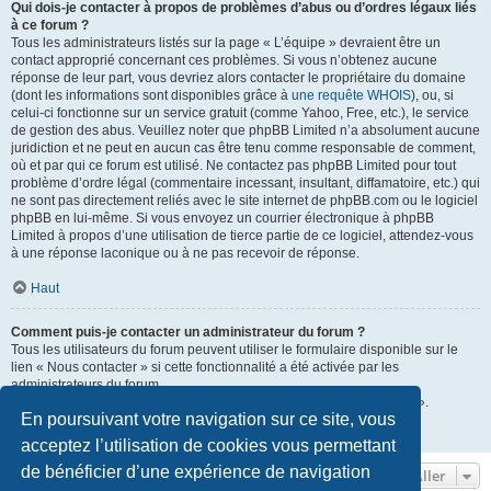
Qui dois-je contacter à propos de problèmes d’abus ou d’ordres légaux liés
à ce forum ?
Tous les administrateurs listés sur la page « L’équipe » devraient être un
contact approprié concernant ces problèmes. Si vous n’obtenez aucune
réponse de leur part, vous devriez alors contacter le propriétaire du domaine
(dont les informations sont disponibles grâce à
une requête WHOIS
), ou, si
celui-ci fonctionne sur un service gratuit (comme Yahoo, Free, etc.), le service
de gestion des abus. Veuillez noter que phpBB Limited n’a absolument aucune
juridiction et ne peut en aucun cas être tenu comme responsable de comment,
où et par qui ce forum est utilisé. Ne contactez pas phpBB Limited pour tout
problème d’ordre légal (commentaire incessant, insultant, diffamatoire, etc.) qui
ne sont pas directement reliés avec le site internet de phpBB.com ou le logiciel
phpBB en lui-même. Si vous envoyez un courrier électronique à phpBB
Limited à propos d’une utilisation de tierce partie de ce logiciel, attendez-vous
à une réponse laconique ou à ne pas recevoir de réponse.
Haut
Comment puis-je contacter un administrateur du forum ?
Tous les utilisateurs du forum peuvent utiliser le formulaire disponible sur le
lien « Nous contacter » si cette fonctionnalité a été activée par les
administrateurs du forum.
Les membres du forum peuvent également utiliser le lien « L’équipe ».
En poursuivant votre navigation sur ce site, vous
Haut
acceptez l’utilisation de cookies vous permettant
de bénéficier d’une expérience de navigation
Aller