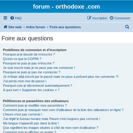
forum - orthodoxe .com
FAQ
Inscription
Connexion
R
Site web
Index forum
Foire aux questions
e
Foire aux questions
c
h
Problèmes de connexion et d’inscription
Pourquoi ai-je besoin de m’inscrire ?
e
Qu’est-ce que la COPPA ?
r
Pourquoi ne puis-je pas m’inscrire ?
Je suis inscrit mais je ne peux pas me connecter !
c
Pourquoi ne puis-je pas me connecter ?
Je m’étais déjà inscrit par le passé mais ne peux à présent plus me connecter ?!
h
J’ai perdu mon mot de passe !
e
Pourquoi suis-je déconnecté automatiquement ?
À quoi sert « Supprimer les cookies » ?
r
Préférences et paramètres des utilisateurs
Comment puis-je modifier mes paramètres ?
Comment puis-je masquer mon nom d’utilisateur de la liste des utilisateurs en ligne ?
L’heure n’est pas correcte !
J’ai réglé le fuseau horaire mais l’heure n’est toujours pas correcte !
Ma langue n’apparaît pas dans la liste !
Que signifient les images situées à côté de mon nom d’utilisateur ?
Comment puis-je afficher un avatar ?