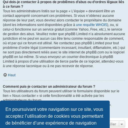
Qui dois-je contacter à propos de problèmes d’abus ou d’ordres légaux liés
à ce forum ?
Tous les administrateurs listés sur la page « L’équipe » devraient être un
contact approprié concernant ces problèmes. Si vous n’obtenez aucune
réponse de leur part, vous devriez alors contacter le propriétaire du domaine
(dont les informations sont disponibles grâce à
une requête WHOIS
), ou, si
celui-ci fonctionne sur un service gratuit (comme Yahoo, Free, etc.), le service
de gestion des abus. Veuillez noter que phpBB Limited n’a absolument aucune
juridiction et ne peut en aucun cas être tenu comme responsable de comment,
où et par qui ce forum est utilisé. Ne contactez pas phpBB Limited pour tout
problème d’ordre légal (commentaire incessant, insultant, diffamatoire, etc.) qui
ne sont pas directement reliés avec le site internet de phpBB.com ou le logiciel
phpBB en lui-même. Si vous envoyez un courrier électronique à phpBB
Limited à propos d’une utilisation de tierce partie de ce logiciel, attendez-vous
à une réponse laconique ou à ne pas recevoir de réponse.
Haut
Comment puis-je contacter un administrateur du forum ?
Tous les utilisateurs du forum peuvent utiliser le formulaire disponible sur le
lien « Nous contacter » si cette fonctionnalité a été activée par les
administrateurs du forum.
Les membres du forum peuvent également utiliser le lien « L’équipe ».
En poursuivant votre navigation sur ce site, vous
Haut
acceptez l’utilisation de cookies vous permettant
de bénéficier d’une expérience de navigation
Aller