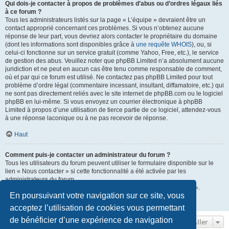
Qui dois-je contacter à propos de problèmes d’abus ou d’ordres légaux liés
à ce forum ?
Tous les administrateurs listés sur la page « L’équipe » devraient être un
contact approprié concernant ces problèmes. Si vous n’obtenez aucune
réponse de leur part, vous devriez alors contacter le propriétaire du domaine
(dont les informations sont disponibles grâce à
une requête WHOIS
), ou, si
celui-ci fonctionne sur un service gratuit (comme Yahoo, Free, etc.), le service
de gestion des abus. Veuillez noter que phpBB Limited n’a absolument aucune
juridiction et ne peut en aucun cas être tenu comme responsable de comment,
où et par qui ce forum est utilisé. Ne contactez pas phpBB Limited pour tout
problème d’ordre légal (commentaire incessant, insultant, diffamatoire, etc.) qui
ne sont pas directement reliés avec le site internet de phpBB.com ou le logiciel
phpBB en lui-même. Si vous envoyez un courrier électronique à phpBB
Limited à propos d’une utilisation de tierce partie de ce logiciel, attendez-vous
à une réponse laconique ou à ne pas recevoir de réponse.
Haut
Comment puis-je contacter un administrateur du forum ?
Tous les utilisateurs du forum peuvent utiliser le formulaire disponible sur le
lien « Nous contacter » si cette fonctionnalité a été activée par les
administrateurs du forum.
Les membres du forum peuvent également utiliser le lien « L’équipe ».
En poursuivant votre navigation sur ce site, vous
Haut
acceptez l’utilisation de cookies vous permettant
de bénéficier d’une expérience de navigation
Aller