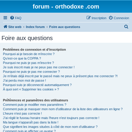
forum - orthodoxe .com
FAQ
Inscription
Connexion
R
Site web
Index forum
Foire aux questions
e
Foire aux questions
c
h
Problèmes de connexion et d’inscription
Pourquoi ai-je besoin de m’inscrire ?
e
Qu’est-ce que la COPPA ?
r
Pourquoi ne puis-je pas m’inscrire ?
Je suis inscrit mais je ne peux pas me connecter !
c
Pourquoi ne puis-je pas me connecter ?
Je m’étais déjà inscrit par le passé mais ne peux à présent plus me connecter ?!
h
J’ai perdu mon mot de passe !
e
Pourquoi suis-je déconnecté automatiquement ?
À quoi sert « Supprimer les cookies » ?
r
Préférences et paramètres des utilisateurs
Comment puis-je modifier mes paramètres ?
Comment puis-je masquer mon nom d’utilisateur de la liste des utilisateurs en ligne ?
L’heure n’est pas correcte !
J’ai réglé le fuseau horaire mais l’heure n’est toujours pas correcte !
Ma langue n’apparaît pas dans la liste !
Que signifient les images situées à côté de mon nom d’utilisateur ?
Comment puis-je afficher un avatar ?