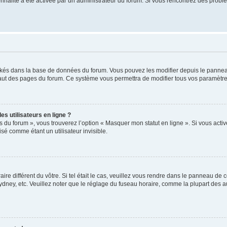
tionnalité a été activée par un administrateur du forum. Si vous rencontrez des pro
ockés dans la base de données du forum. Vous pouvez les modifier depuis le panneau 
haut des pages du forum. Ce système vous permettra de modifier tous vos paramètre
s utilisateurs en ligne ?
s du forum », vous trouverez l’option « Masquer mon statut en ligne ». Si vous activ
é comme étant un utilisateur invisible.
aire différent du vôtre. Si tel était le cas, veuillez vous rendre dans le panneau de co
ey, etc. Veuillez noter que le réglage du fuseau horaire, comme la plupart des autr