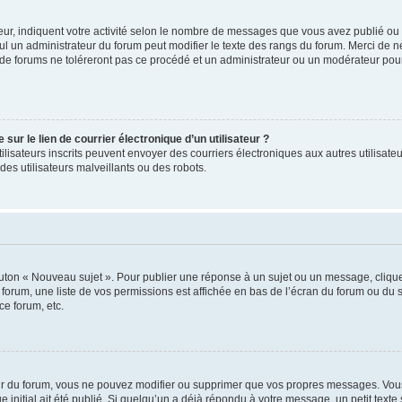
ur, indiquent votre activité selon le nombre de messages que vous avez publié ou id
eul un administrateur du forum peut modifier le texte des rangs du forum. Merci de 
de forums ne toléreront pas ce procédé et un administrateur ou un modérateur pou
ur le lien de courrier électronique d’un utilisateur ?
s utilisateurs inscrits peuvent envoyer des courriers électroniques aux autres utili
es utilisateurs malveillants ou des robots.
outon « Nouveau sujet ». Pour publier une réponse à un sujet ou un message, cliqu
 forum, une liste de vos permissions est affichée en bas de l’écran du forum ou du
ce forum, etc.
r du forum, vous ne pouvez modifier ou supprimer que vos propres messages. Vou
 initial ait été publié. Si quelqu’un a déjà répondu à votre message, un petit text