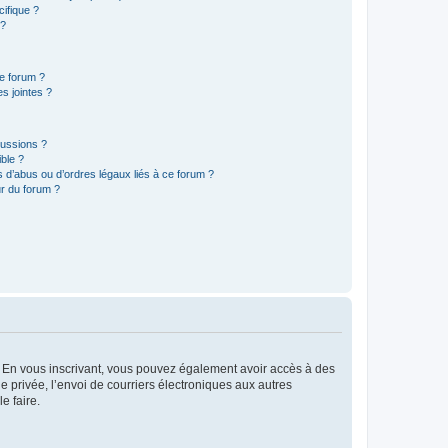
ifique ?
 ?
ce forum ?
s jointes ?
cussions ?
ible ?
 d’abus ou d’ordres légaux liés à ce forum ?
r du forum ?
ts. En vous inscrivant, vous pouvez également avoir accès à des
ie privée, l’envoi de courriers électroniques aux autres
e faire.