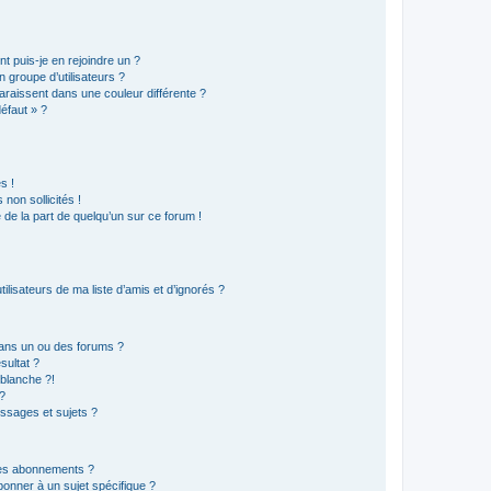
t puis-je en rejoindre un ?
 groupe d’utilisateurs ?
araissent dans une couleur différente ?
défaut » ?
s !
non sollicités !
e de la part de quelqu’un sur ce forum !
lisateurs de ma liste d’amis et d’ignorés ?
ans un ou des forums ?
sultat ?
blanche ?!
?
ssages et sujets ?
t les abonnements ?
onner à un sujet spécifique ?