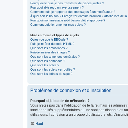
Pourquoi ne puis-je pas transférer de pièces jointes ?
Pourquoi ai-je reçu un avertissement ?
Comment puis-je rapporter des messages à un modérateur ?
À quoi sert le bouton « Enregistrer comme brouillon » affiché lors de la 
Pourquoi mon message a-t-il besoin d’être approuvé ?
Comment puis-je remonter mes sujets ?
Mise en forme et types de sujets
Qu’est-ce que le BBCode ?
Puis-je insérer du code HTML ?
Que sont les émoticônes ?
Puis-je insérer des images ?
Que sont les annonces générales ?
Que sont les annonces ?
Que sont les notes ?
Que sont les sujets verrouillés ?
Que sont les icônes de sujet ?
Problèmes de connexion et d’inscription
Pourquoi ai-je besoin de m’inscrire ?
Vous n’êtes pas dans l’obligation de le faire, mais les adminis
fonctionnalités supplémentaires qui ne sont pas disponibles aux 
utilisateurs, l’adhésion à un groupe d’utilisateurs, etc. L’insc
Haut