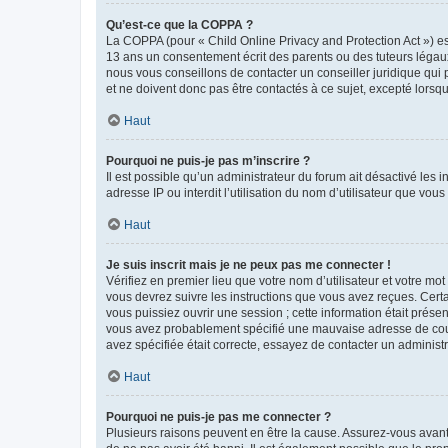
Qu’est-ce que la COPPA ?
La COPPA (pour « Child Online Privacy and Protection Act ») es
13 ans un consentement écrit des parents ou des tuteurs légaux
nous vous conseillons de contacter un conseiller juridique qui
et ne doivent donc pas être contactés à ce sujet, excepté lorsq
Haut
Pourquoi ne puis-je pas m’inscrire ?
Il est possible qu’un administrateur du forum ait désactivé les 
adresse IP ou interdit l’utilisation du nom d’utilisateur que vou
Haut
Je suis inscrit mais je ne peux pas me connecter !
Vérifiez en premier lieu que votre nom d’utilisateur et votre mo
vous devrez suivre les instructions que vous avez reçues. Cert
vous puissiez ouvrir une session ; cette information était présen
vous avez probablement spécifié une mauvaise adresse de courrie
avez spécifiée était correcte, essayez de contacter un administ
Haut
Pourquoi ne puis-je pas me connecter ?
Plusieurs raisons peuvent en être la cause. Assurez-vous avant t