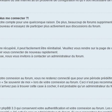
iétaire du site internet ait un problème de configuration et qu’il soit nécessaire de l
 plus me connecter ?!
votre compte pour une quelconque raison. De plus, beaucoup de forums suppriment pér
 nouveau et essayez de participer plus activement aux discussions du forum.
 récupéré, il peut facilement être réinitialisé. Veuillez vous rendre sur la page de
voir vous connecter de nouveau rapidement.
sse, nous vous invitons à contacter un administrateur du forum.
otre connexion au forum, vous ne resterez connecté que pour une période prédéfinie
se « Se souvenir de moi » lors de votre connexion au forum. Ceci n’est pas recomm
’arrivez pas à trouver cette case à cocher, il est probable qu’un administrateur du fo
 phpBB 3.3 qui conservent votre authentification et votre connexion au forum. Les 