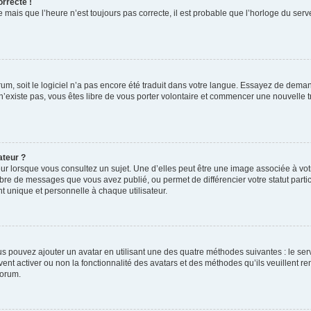
orrecte !
 mais que l’heure n’est toujours pas correcte, il est probable que l’horloge du serve
orum, soit le logiciel n’a pas encore été traduit dans votre langue. Essayez de deman
 n’existe pas, vous êtes libre de vous porter volontaire et commencer une nouvelle t
ateur ?
ur lorsque vous consultez un sujet. Une d’elles peut être une image associée à vo
mbre de messages que vous avez publié, ou permet de différencier votre statut parti
 unique et personnelle à chaque utilisateur.
ous pouvez ajouter un avatar en utilisant une des quatre méthodes suivantes : le serv
ent activer ou non la fonctionnalité des avatars et des méthodes qu’ils veuillent ren
forum.