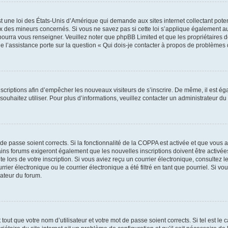
t une loi des États-Unis d’Amérique qui demande aux sites internet collectant pot
 des mineurs concernés. Si vous ne savez pas si cette loi s’applique également au
 pourra vous renseigner. Veuillez noter que phpBB Limited et que les propriétaires
ue l’assistance porte sur la question « Qui dois-je contacter à propos de problèmes 
inscriptions afin d’empêcher les nouveaux visiteurs de s’inscrire. De même, il est é
s souhaitez utiliser. Pour plus d’informations, veuillez contacter un administrateur du
t de passe soient corrects. Si la fonctionnalité de la COPPA est activée et que vous 
ains forums exigeront également que les nouvelles inscriptions doivent être activée
te lors de votre inscription. Si vous aviez reçu un courrier électronique, consultez l
r électronique ou le courrier électronique a été filtré en tant que pourriel. Si vo
rateur du forum.
out que votre nom d’utilisateur et votre mot de passe soient corrects. Si tel est le