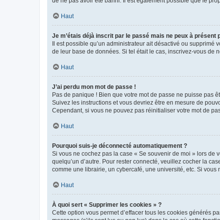
de ne pas avoir été banni. Il est également possible que le propr
Haut
Je m’étais déjà inscrit par le passé mais ne peux à présent
Il est possible qu’un administrateur ait désactivé ou supprimé 
de leur base de données. Si tel était le cas, inscrivez-vous de
Haut
J’ai perdu mon mot de passe !
Pas de panique ! Bien que votre mot de passe ne puisse pas être
Suivez les instructions et vous devriez être en mesure de pou
Cependant, si vous ne pouvez pas réinitialiser votre mot de pa
Haut
Pourquoi suis-je déconnecté automatiquement ?
Si vous ne cochez pas la case « Se souvenir de moi » lors de v
quelqu’un d’autre. Pour rester connecté, veuillez cocher la ca
comme une librairie, un cybercafé, une université, etc. Si vous n
Haut
À quoi sert « Supprimer les cookies » ?
Cette option vous permet d’effacer tous les cookies générés par