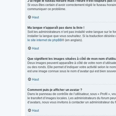
J’ai réglé le fuseau horaire mais l’heure n’est toujours pas c
Si vous êtes certain d’avoir correctement réglé le fuseau horaire
communiquer ce problème.
Haut
Ma langue n’apparaît pas dans la liste !
Soit les administrateurs n’ont pas installé votre langue sur le f
installer la langue que vous souhaitez. Si la traduction désirée
le site internet de phpBB
® (en anglais).
Haut
Que signifient les images situées à côté de mon nom d’utilis
Deux images peuvent apparaître à côté de votre nom d’utilisate
ou des ronds. Elle permet d’indiquer votre activité selon le no
est une image connue sous le nom d’avatar qui est bien souvent
Haut
Comment puis-je afficher un avatar ?
Dans le panneau de contrôle de l’utilisateur, sous « Profil », v
le transfert d’images locales. Les administrateurs du forum peuv
d’avatars, nous vous invitons à contacter un administrateur du 
Haut