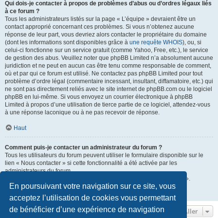
Qui dois-je contacter à propos de problèmes d’abus ou d’ordres légaux liés
à ce forum ?
Tous les administrateurs listés sur la page « L’équipe » devraient être un
contact approprié concernant ces problèmes. Si vous n’obtenez aucune
réponse de leur part, vous devriez alors contacter le propriétaire du domaine
(dont les informations sont disponibles grâce à
une requête WHOIS
), ou, si
celui-ci fonctionne sur un service gratuit (comme Yahoo, Free, etc.), le service
de gestion des abus. Veuillez noter que phpBB Limited n’a absolument aucune
juridiction et ne peut en aucun cas être tenu comme responsable de comment,
où et par qui ce forum est utilisé. Ne contactez pas phpBB Limited pour tout
problème d’ordre légal (commentaire incessant, insultant, diffamatoire, etc.) qui
ne sont pas directement reliés avec le site internet de phpBB.com ou le logiciel
phpBB en lui-même. Si vous envoyez un courrier électronique à phpBB
Limited à propos d’une utilisation de tierce partie de ce logiciel, attendez-vous
à une réponse laconique ou à ne pas recevoir de réponse.
Haut
Comment puis-je contacter un administrateur du forum ?
Tous les utilisateurs du forum peuvent utiliser le formulaire disponible sur le
lien « Nous contacter » si cette fonctionnalité a été activée par les
administrateurs du forum.
Les membres du forum peuvent également utiliser le lien « L’équipe ».
En poursuivant votre navigation sur ce site, vous
Haut
acceptez l’utilisation de cookies vous permettant
de bénéficier d’une expérience de navigation
Aller