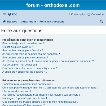
forum - orthodoxe .com
FAQ
Inscription
Connexion
R
Site web
Index forum
Foire aux questions
e
Foire aux questions
c
h
Problèmes de connexion et d’inscription
Pourquoi ai-je besoin de m’inscrire ?
e
Qu’est-ce que la COPPA ?
r
Pourquoi ne puis-je pas m’inscrire ?
Je suis inscrit mais je ne peux pas me connecter !
c
Pourquoi ne puis-je pas me connecter ?
Je m’étais déjà inscrit par le passé mais ne peux à présent plus me connecter ?!
h
J’ai perdu mon mot de passe !
e
Pourquoi suis-je déconnecté automatiquement ?
À quoi sert « Supprimer les cookies » ?
r
Préférences et paramètres des utilisateurs
Comment puis-je modifier mes paramètres ?
Comment puis-je masquer mon nom d’utilisateur de la liste des utilisateurs en ligne ?
L’heure n’est pas correcte !
J’ai réglé le fuseau horaire mais l’heure n’est toujours pas correcte !
Ma langue n’apparaît pas dans la liste !
Que signifient les images situées à côté de mon nom d’utilisateur ?
Comment puis-je afficher un avatar ?