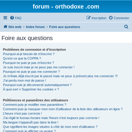
forum - orthodoxe .com
FAQ
Inscription
Connexion
R
Site web
Index forum
Foire aux questions
e
Foire aux questions
c
h
Problèmes de connexion et d’inscription
Pourquoi ai-je besoin de m’inscrire ?
e
Qu’est-ce que la COPPA ?
r
Pourquoi ne puis-je pas m’inscrire ?
Je suis inscrit mais je ne peux pas me connecter !
c
Pourquoi ne puis-je pas me connecter ?
Je m’étais déjà inscrit par le passé mais ne peux à présent plus me connecter ?!
h
J’ai perdu mon mot de passe !
e
Pourquoi suis-je déconnecté automatiquement ?
À quoi sert « Supprimer les cookies » ?
r
Préférences et paramètres des utilisateurs
Comment puis-je modifier mes paramètres ?
Comment puis-je masquer mon nom d’utilisateur de la liste des utilisateurs en ligne ?
L’heure n’est pas correcte !
J’ai réglé le fuseau horaire mais l’heure n’est toujours pas correcte !
Ma langue n’apparaît pas dans la liste !
Que signifient les images situées à côté de mon nom d’utilisateur ?
Comment puis-je afficher un avatar ?