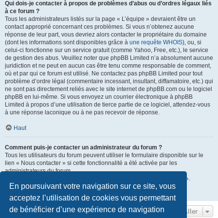
Qui dois-je contacter à propos de problèmes d’abus ou d’ordres légaux liés
à ce forum ?
Tous les administrateurs listés sur la page « L’équipe » devraient être un
contact approprié concernant ces problèmes. Si vous n’obtenez aucune
réponse de leur part, vous devriez alors contacter le propriétaire du domaine
(dont les informations sont disponibles grâce à
une requête WHOIS
), ou, si
celui-ci fonctionne sur un service gratuit (comme Yahoo, Free, etc.), le service
de gestion des abus. Veuillez noter que phpBB Limited n’a absolument aucune
juridiction et ne peut en aucun cas être tenu comme responsable de comment,
où et par qui ce forum est utilisé. Ne contactez pas phpBB Limited pour tout
problème d’ordre légal (commentaire incessant, insultant, diffamatoire, etc.) qui
ne sont pas directement reliés avec le site internet de phpBB.com ou le logiciel
phpBB en lui-même. Si vous envoyez un courrier électronique à phpBB
Limited à propos d’une utilisation de tierce partie de ce logiciel, attendez-vous
à une réponse laconique ou à ne pas recevoir de réponse.
Haut
Comment puis-je contacter un administrateur du forum ?
Tous les utilisateurs du forum peuvent utiliser le formulaire disponible sur le
lien « Nous contacter » si cette fonctionnalité a été activée par les
administrateurs du forum.
Les membres du forum peuvent également utiliser le lien « L’équipe ».
En poursuivant votre navigation sur ce site, vous
Haut
acceptez l’utilisation de cookies vous permettant
de bénéficier d’une expérience de navigation
Aller