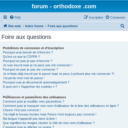
forum - orthodoxe .com
FAQ
Inscription
Connexion
R
Site web
Index forum
Foire aux questions
e
Foire aux questions
c
h
Problèmes de connexion et d’inscription
Pourquoi ai-je besoin de m’inscrire ?
e
Qu’est-ce que la COPPA ?
r
Pourquoi ne puis-je pas m’inscrire ?
Je suis inscrit mais je ne peux pas me connecter !
c
Pourquoi ne puis-je pas me connecter ?
Je m’étais déjà inscrit par le passé mais ne peux à présent plus me connecter ?!
h
J’ai perdu mon mot de passe !
e
Pourquoi suis-je déconnecté automatiquement ?
À quoi sert « Supprimer les cookies » ?
r
Préférences et paramètres des utilisateurs
Comment puis-je modifier mes paramètres ?
Comment puis-je masquer mon nom d’utilisateur de la liste des utilisateurs en ligne ?
L’heure n’est pas correcte !
J’ai réglé le fuseau horaire mais l’heure n’est toujours pas correcte !
Ma langue n’apparaît pas dans la liste !
Que signifient les images situées à côté de mon nom d’utilisateur ?
Comment puis-je afficher un avatar ?