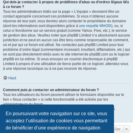
Qui dois-je contacter à propos de problèmes d’abus ou d’ordres légaux liés
à ce forum ?
Tous les administrateurs listés sur la page « L’équipe » devraient être un
contact approprié concernant ces problèmes. Si vous n’obtenez aucune
réponse de leur part, vous devriez alors contacter le propriétaire du domaine
(dont les informations sont disponibles grâce à
une requête WHOIS
), ou, si
celui-ci fonctionne sur un service gratuit (comme Yahoo, Free, etc.), le service
de gestion des abus. Veuillez noter que phpBB Limited n’a absolument aucune
juridiction et ne peut en aucun cas être tenu comme responsable de comment,
où et par qui ce forum est utilisé. Ne contactez pas phpBB Limited pour tout
problème d’ordre légal (commentaire incessant, insultant, diffamatoire, etc.) qui
ne sont pas directement reliés avec le site internet de phpBB.com ou le logiciel
phpBB en lui-même. Si vous envoyez un courrier électronique à phpBB
Limited à propos d’une utilisation de tierce partie de ce logiciel, attendez-vous
à une réponse laconique ou à ne pas recevoir de réponse.
Haut
Comment puis-je contacter un administrateur du forum ?
Tous les utilisateurs du forum peuvent utiliser le formulaire disponible sur le
lien « Nous contacter » si cette fonctionnalité a été activée par les
administrateurs du forum.
Les membres du forum peuvent également utiliser le lien « L’équipe ».
En poursuivant votre navigation sur ce site, vous
Haut
acceptez l’utilisation de cookies vous permettant
de bénéficier d’une expérience de navigation
Aller