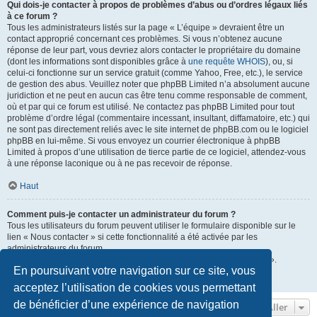
Qui dois-je contacter à propos de problèmes d’abus ou d’ordres légaux liés
à ce forum ?
Tous les administrateurs listés sur la page « L’équipe » devraient être un
contact approprié concernant ces problèmes. Si vous n’obtenez aucune
réponse de leur part, vous devriez alors contacter le propriétaire du domaine
(dont les informations sont disponibles grâce à
une requête WHOIS
), ou, si
celui-ci fonctionne sur un service gratuit (comme Yahoo, Free, etc.), le service
de gestion des abus. Veuillez noter que phpBB Limited n’a absolument aucune
juridiction et ne peut en aucun cas être tenu comme responsable de comment,
où et par qui ce forum est utilisé. Ne contactez pas phpBB Limited pour tout
problème d’ordre légal (commentaire incessant, insultant, diffamatoire, etc.) qui
ne sont pas directement reliés avec le site internet de phpBB.com ou le logiciel
phpBB en lui-même. Si vous envoyez un courrier électronique à phpBB
Limited à propos d’une utilisation de tierce partie de ce logiciel, attendez-vous
à une réponse laconique ou à ne pas recevoir de réponse.
Haut
Comment puis-je contacter un administrateur du forum ?
Tous les utilisateurs du forum peuvent utiliser le formulaire disponible sur le
lien « Nous contacter » si cette fonctionnalité a été activée par les
administrateurs du forum.
Les membres du forum peuvent également utiliser le lien « L’équipe ».
En poursuivant votre navigation sur ce site, vous
Haut
acceptez l’utilisation de cookies vous permettant
de bénéficier d’une expérience de navigation
Aller