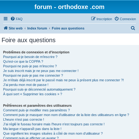
forum - orthodoxe .com
FAQ
Inscription
Connexion
R
Site web
Index forum
Foire aux questions
e
Foire aux questions
c
h
Problèmes de connexion et d’inscription
Pourquoi ai-je besoin de m’inscrire ?
e
Qu’est-ce que la COPPA ?
r
Pourquoi ne puis-je pas m’inscrire ?
Je suis inscrit mais je ne peux pas me connecter !
c
Pourquoi ne puis-je pas me connecter ?
Je m’étais déjà inscrit par le passé mais ne peux à présent plus me connecter ?!
h
J’ai perdu mon mot de passe !
e
Pourquoi suis-je déconnecté automatiquement ?
À quoi sert « Supprimer les cookies » ?
r
Préférences et paramètres des utilisateurs
Comment puis-je modifier mes paramètres ?
Comment puis-je masquer mon nom d’utilisateur de la liste des utilisateurs en ligne ?
L’heure n’est pas correcte !
J’ai réglé le fuseau horaire mais l’heure n’est toujours pas correcte !
Ma langue n’apparaît pas dans la liste !
Que signifient les images situées à côté de mon nom d’utilisateur ?
Comment puis-je afficher un avatar ?