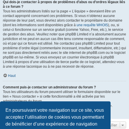
Qui dois-je contacter à propos de problèmes d’abus ou d’ordres légaux liés
à ce forum ?
Tous les administrateurs listés sur la page « L’équipe » devraient être un
contact approprié concernant ces problèmes. Si vous n’obtenez aucune
réponse de leur part, vous devriez alors contacter le propriétaire du domaine
(dont les informations sont disponibles grâce à
une requête WHOIS
), ou, si
celui-ci fonctionne sur un service gratuit (comme Yahoo, Free, etc.), le service
de gestion des abus. Veuillez noter que phpBB Limited n’a absolument aucune
juridiction et ne peut en aucun cas être tenu comme responsable de comment,
où et par qui ce forum est utilisé. Ne contactez pas phpBB Limited pour tout
problème d’ordre légal (commentaire incessant, insultant, diffamatoire, etc.) qui
ne sont pas directement reliés avec le site internet de phpBB.com ou le logiciel
phpBB en lui-même. Si vous envoyez un courrier électronique à phpBB
Limited à propos d’une utilisation de tierce partie de ce logiciel, attendez-vous
à une réponse laconique ou à ne pas recevoir de réponse.
Haut
Comment puis-je contacter un administrateur du forum ?
Tous les utilisateurs du forum peuvent utiliser le formulaire disponible sur le
lien « Nous contacter » si cette fonctionnalité a été activée par les
administrateurs du forum.
Les membres du forum peuvent également utiliser le lien « L’équipe ».
En poursuivant votre navigation sur ce site, vous
Haut
acceptez l’utilisation de cookies vous permettant
de bénéficier d’une expérience de navigation
Aller