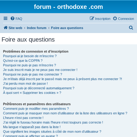
forum - orthodoxe .com
FAQ
Inscription
Connexion
R
Site web
Index forum
Foire aux questions
e
Foire aux questions
c
h
Problèmes de connexion et d’inscription
Pourquoi ai-je besoin de m’inscrire ?
e
Qu’est-ce que la COPPA ?
r
Pourquoi ne puis-je pas m’inscrire ?
Je suis inscrit mais je ne peux pas me connecter !
c
Pourquoi ne puis-je pas me connecter ?
Je m’étais déjà inscrit par le passé mais ne peux à présent plus me connecter ?!
h
J’ai perdu mon mot de passe !
e
Pourquoi suis-je déconnecté automatiquement ?
À quoi sert « Supprimer les cookies » ?
r
Préférences et paramètres des utilisateurs
Comment puis-je modifier mes paramètres ?
Comment puis-je masquer mon nom d’utilisateur de la liste des utilisateurs en ligne ?
L’heure n’est pas correcte !
J’ai réglé le fuseau horaire mais l’heure n’est toujours pas correcte !
Ma langue n’apparaît pas dans la liste !
Que signifient les images situées à côté de mon nom d’utilisateur ?
Comment puis-je afficher un avatar ?