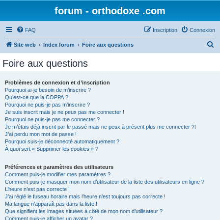
forum - orthodoxe .com
FAQ
Inscription
Connexion
R
Site web
Index forum
Foire aux questions
e
Foire aux questions
c
h
Problèmes de connexion et d’inscription
Pourquoi ai-je besoin de m’inscrire ?
e
Qu’est-ce que la COPPA ?
r
Pourquoi ne puis-je pas m’inscrire ?
Je suis inscrit mais je ne peux pas me connecter !
c
Pourquoi ne puis-je pas me connecter ?
Je m’étais déjà inscrit par le passé mais ne peux à présent plus me connecter ?!
h
J’ai perdu mon mot de passe !
e
Pourquoi suis-je déconnecté automatiquement ?
À quoi sert « Supprimer les cookies » ?
r
Préférences et paramètres des utilisateurs
Comment puis-je modifier mes paramètres ?
Comment puis-je masquer mon nom d’utilisateur de la liste des utilisateurs en ligne ?
L’heure n’est pas correcte !
J’ai réglé le fuseau horaire mais l’heure n’est toujours pas correcte !
Ma langue n’apparaît pas dans la liste !
Que signifient les images situées à côté de mon nom d’utilisateur ?
Comment puis-je afficher un avatar ?