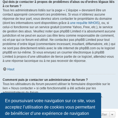
Qui dois-je contacter à propos de problèmes d’abus ou d’ordres légaux liés
à ce forum ?
Tous les administrateurs listés sur la page « L’équipe » devraient être un
contact approprié concernant ces problèmes. Si vous n’obtenez aucune
réponse de leur part, vous devriez alors contacter le propriétaire du domaine
(dont les informations sont disponibles grâce à
une requête WHOIS
), ou, si
celui-ci fonctionne sur un service gratuit (comme Yahoo, Free, etc.), le service
de gestion des abus. Veuillez noter que phpBB Limited n’a absolument aucune
juridiction et ne peut en aucun cas être tenu comme responsable de comment,
où et par qui ce forum est utilisé. Ne contactez pas phpBB Limited pour tout
problème d’ordre légal (commentaire incessant, insultant, diffamatoire, etc.) qui
ne sont pas directement reliés avec le site internet de phpBB.com ou le logiciel
phpBB en lui-même. Si vous envoyez un courrier électronique à phpBB
Limited à propos d’une utilisation de tierce partie de ce logiciel, attendez-vous
à une réponse laconique ou à ne pas recevoir de réponse.
Haut
Comment puis-je contacter un administrateur du forum ?
Tous les utilisateurs du forum peuvent utiliser le formulaire disponible sur le
lien « Nous contacter » si cette fonctionnalité a été activée par les
administrateurs du forum.
Les membres du forum peuvent également utiliser le lien « L’équipe ».
En poursuivant votre navigation sur ce site, vous
Haut
acceptez l’utilisation de cookies vous permettant
de bénéficier d’une expérience de navigation
Aller