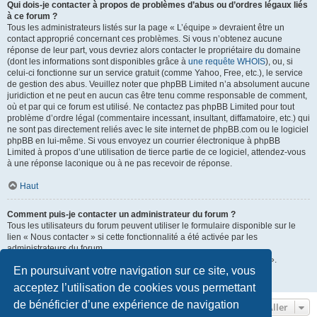
Qui dois-je contacter à propos de problèmes d’abus ou d’ordres légaux liés
à ce forum ?
Tous les administrateurs listés sur la page « L’équipe » devraient être un
contact approprié concernant ces problèmes. Si vous n’obtenez aucune
réponse de leur part, vous devriez alors contacter le propriétaire du domaine
(dont les informations sont disponibles grâce à
une requête WHOIS
), ou, si
celui-ci fonctionne sur un service gratuit (comme Yahoo, Free, etc.), le service
de gestion des abus. Veuillez noter que phpBB Limited n’a absolument aucune
juridiction et ne peut en aucun cas être tenu comme responsable de comment,
où et par qui ce forum est utilisé. Ne contactez pas phpBB Limited pour tout
problème d’ordre légal (commentaire incessant, insultant, diffamatoire, etc.) qui
ne sont pas directement reliés avec le site internet de phpBB.com ou le logiciel
phpBB en lui-même. Si vous envoyez un courrier électronique à phpBB
Limited à propos d’une utilisation de tierce partie de ce logiciel, attendez-vous
à une réponse laconique ou à ne pas recevoir de réponse.
Haut
Comment puis-je contacter un administrateur du forum ?
Tous les utilisateurs du forum peuvent utiliser le formulaire disponible sur le
lien « Nous contacter » si cette fonctionnalité a été activée par les
administrateurs du forum.
Les membres du forum peuvent également utiliser le lien « L’équipe ».
En poursuivant votre navigation sur ce site, vous
Haut
acceptez l’utilisation de cookies vous permettant
de bénéficier d’une expérience de navigation
Aller