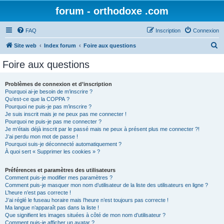
forum - orthodoxe .com
FAQ
Inscription
Connexion
R
Site web
Index forum
Foire aux questions
e
Foire aux questions
c
h
Problèmes de connexion et d’inscription
Pourquoi ai-je besoin de m’inscrire ?
e
Qu’est-ce que la COPPA ?
r
Pourquoi ne puis-je pas m’inscrire ?
Je suis inscrit mais je ne peux pas me connecter !
c
Pourquoi ne puis-je pas me connecter ?
Je m’étais déjà inscrit par le passé mais ne peux à présent plus me connecter ?!
h
J’ai perdu mon mot de passe !
e
Pourquoi suis-je déconnecté automatiquement ?
À quoi sert « Supprimer les cookies » ?
r
Préférences et paramètres des utilisateurs
Comment puis-je modifier mes paramètres ?
Comment puis-je masquer mon nom d’utilisateur de la liste des utilisateurs en ligne ?
L’heure n’est pas correcte !
J’ai réglé le fuseau horaire mais l’heure n’est toujours pas correcte !
Ma langue n’apparaît pas dans la liste !
Que signifient les images situées à côté de mon nom d’utilisateur ?
Comment puis-je afficher un avatar ?