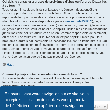
Qui dois-je contacter à propos de problèmes d’abus ou d’ordres légaux liés
à ce forum ?
Tous les administrateurs listés sur la page « L’équipe » devraient être un
contact approprié concernant ces problèmes. Si vous n’obtenez aucune
réponse de leur part, vous devriez alors contacter le propriétaire du domaine
(dont les informations sont disponibles grâce à
une requête WHOIS
), ou, si
celui-ci fonctionne sur un service gratuit (comme Yahoo, Free, etc.), le service
de gestion des abus. Veuillez noter que phpBB Limited n’a absolument aucune
juridiction et ne peut en aucun cas être tenu comme responsable de comment,
où et par qui ce forum est utilisé. Ne contactez pas phpBB Limited pour tout
problème d’ordre légal (commentaire incessant, insultant, diffamatoire, etc.) qui
ne sont pas directement reliés avec le site internet de phpBB.com ou le logiciel
phpBB en lui-même. Si vous envoyez un courrier électronique à phpBB
Limited à propos d’une utilisation de tierce partie de ce logiciel, attendez-vous
à une réponse laconique ou à ne pas recevoir de réponse.
Haut
Comment puis-je contacter un administrateur du forum ?
Tous les utilisateurs du forum peuvent utiliser le formulaire disponible sur le
lien « Nous contacter » si cette fonctionnalité a été activée par les
administrateurs du forum.
Les membres du forum peuvent également utiliser le lien « L’équipe ».
En poursuivant votre navigation sur ce site, vous
Haut
acceptez l’utilisation de cookies vous permettant
de bénéficier d’une expérience de navigation
Aller