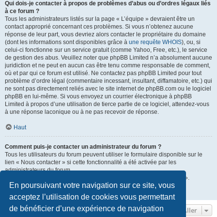
Qui dois-je contacter à propos de problèmes d’abus ou d’ordres légaux liés
à ce forum ?
Tous les administrateurs listés sur la page « L’équipe » devraient être un
contact approprié concernant ces problèmes. Si vous n’obtenez aucune
réponse de leur part, vous devriez alors contacter le propriétaire du domaine
(dont les informations sont disponibles grâce à
une requête WHOIS
), ou, si
celui-ci fonctionne sur un service gratuit (comme Yahoo, Free, etc.), le service
de gestion des abus. Veuillez noter que phpBB Limited n’a absolument aucune
juridiction et ne peut en aucun cas être tenu comme responsable de comment,
où et par qui ce forum est utilisé. Ne contactez pas phpBB Limited pour tout
problème d’ordre légal (commentaire incessant, insultant, diffamatoire, etc.) qui
ne sont pas directement reliés avec le site internet de phpBB.com ou le logiciel
phpBB en lui-même. Si vous envoyez un courrier électronique à phpBB
Limited à propos d’une utilisation de tierce partie de ce logiciel, attendez-vous
à une réponse laconique ou à ne pas recevoir de réponse.
Haut
Comment puis-je contacter un administrateur du forum ?
Tous les utilisateurs du forum peuvent utiliser le formulaire disponible sur le
lien « Nous contacter » si cette fonctionnalité a été activée par les
administrateurs du forum.
Les membres du forum peuvent également utiliser le lien « L’équipe ».
En poursuivant votre navigation sur ce site, vous
Haut
acceptez l’utilisation de cookies vous permettant
de bénéficier d’une expérience de navigation
Aller