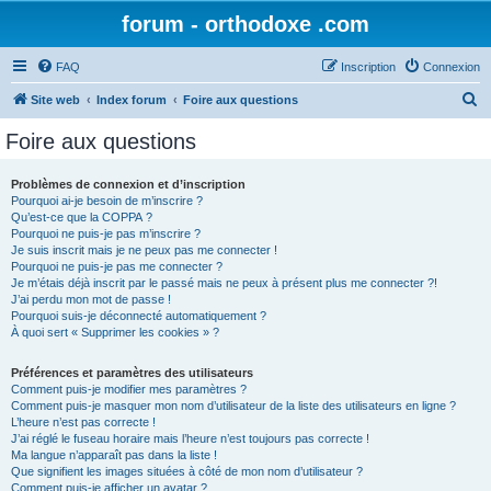
forum - orthodoxe .com
FAQ
Inscription
Connexion
R
Site web
Index forum
Foire aux questions
e
Foire aux questions
c
h
Problèmes de connexion et d’inscription
Pourquoi ai-je besoin de m’inscrire ?
e
Qu’est-ce que la COPPA ?
r
Pourquoi ne puis-je pas m’inscrire ?
Je suis inscrit mais je ne peux pas me connecter !
c
Pourquoi ne puis-je pas me connecter ?
Je m’étais déjà inscrit par le passé mais ne peux à présent plus me connecter ?!
h
J’ai perdu mon mot de passe !
e
Pourquoi suis-je déconnecté automatiquement ?
À quoi sert « Supprimer les cookies » ?
r
Préférences et paramètres des utilisateurs
Comment puis-je modifier mes paramètres ?
Comment puis-je masquer mon nom d’utilisateur de la liste des utilisateurs en ligne ?
L’heure n’est pas correcte !
J’ai réglé le fuseau horaire mais l’heure n’est toujours pas correcte !
Ma langue n’apparaît pas dans la liste !
Que signifient les images situées à côté de mon nom d’utilisateur ?
Comment puis-je afficher un avatar ?