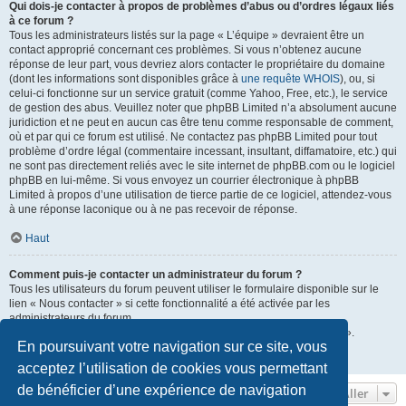
Qui dois-je contacter à propos de problèmes d’abus ou d’ordres légaux liés
à ce forum ?
Tous les administrateurs listés sur la page « L’équipe » devraient être un
contact approprié concernant ces problèmes. Si vous n’obtenez aucune
réponse de leur part, vous devriez alors contacter le propriétaire du domaine
(dont les informations sont disponibles grâce à
une requête WHOIS
), ou, si
celui-ci fonctionne sur un service gratuit (comme Yahoo, Free, etc.), le service
de gestion des abus. Veuillez noter que phpBB Limited n’a absolument aucune
juridiction et ne peut en aucun cas être tenu comme responsable de comment,
où et par qui ce forum est utilisé. Ne contactez pas phpBB Limited pour tout
problème d’ordre légal (commentaire incessant, insultant, diffamatoire, etc.) qui
ne sont pas directement reliés avec le site internet de phpBB.com ou le logiciel
phpBB en lui-même. Si vous envoyez un courrier électronique à phpBB
Limited à propos d’une utilisation de tierce partie de ce logiciel, attendez-vous
à une réponse laconique ou à ne pas recevoir de réponse.
Haut
Comment puis-je contacter un administrateur du forum ?
Tous les utilisateurs du forum peuvent utiliser le formulaire disponible sur le
lien « Nous contacter » si cette fonctionnalité a été activée par les
administrateurs du forum.
Les membres du forum peuvent également utiliser le lien « L’équipe ».
En poursuivant votre navigation sur ce site, vous
Haut
acceptez l’utilisation de cookies vous permettant
de bénéficier d’une expérience de navigation
Aller