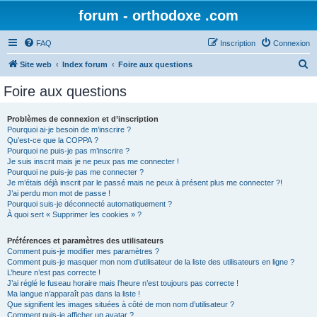
forum - orthodoxe .com
FAQ
Inscription
Connexion
R
Site web
Index forum
Foire aux questions
e
Foire aux questions
c
h
Problèmes de connexion et d’inscription
Pourquoi ai-je besoin de m’inscrire ?
e
Qu’est-ce que la COPPA ?
r
Pourquoi ne puis-je pas m’inscrire ?
Je suis inscrit mais je ne peux pas me connecter !
c
Pourquoi ne puis-je pas me connecter ?
Je m’étais déjà inscrit par le passé mais ne peux à présent plus me connecter ?!
h
J’ai perdu mon mot de passe !
e
Pourquoi suis-je déconnecté automatiquement ?
À quoi sert « Supprimer les cookies » ?
r
Préférences et paramètres des utilisateurs
Comment puis-je modifier mes paramètres ?
Comment puis-je masquer mon nom d’utilisateur de la liste des utilisateurs en ligne ?
L’heure n’est pas correcte !
J’ai réglé le fuseau horaire mais l’heure n’est toujours pas correcte !
Ma langue n’apparaît pas dans la liste !
Que signifient les images situées à côté de mon nom d’utilisateur ?
Comment puis-je afficher un avatar ?