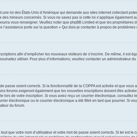
t une loi des États-Unis d’Amérique qui demande aux sites internet collectant pot
 des mineurs concernés. Si vous ne savez pas si cette loi s’applique également au
 pourra vous renseigner. Veuillez noter que phpBB Limited et que les propriétaires
ue l’assistance porte sur la question « Qui dois-je contacter à propos de problèmes 
inscriptions afin d’empêcher les nouveaux visiteurs de s’inscrire. De même, il est é
s souhaitez utiliser. Pour plus d’informations, veuillez contacter un administrateur du
t de passe soient corrects. Si la fonctionnalité de la COPPA est activée et que vous 
ains forums exigeront également que les nouvelles inscriptions doivent être activée
te lors de votre inscription. Si vous aviez reçu un courrier électronique, consultez l
r électronique ou le courrier électronique a été filtré en tant que pourriel. Si vo
rateur du forum.
out que votre nom d’utilisateur et votre mot de passe soient corrects. Si tel est le