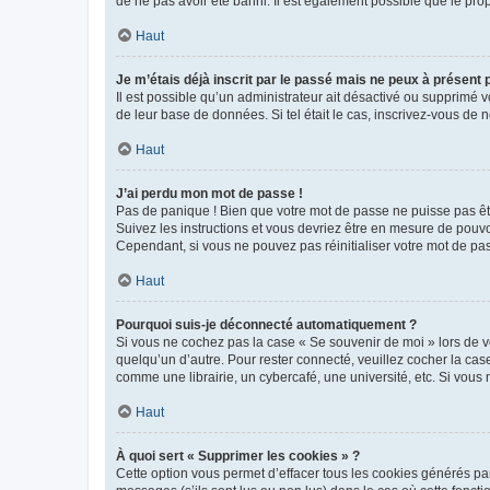
de ne pas avoir été banni. Il est également possible que le propr
Haut
Je m’étais déjà inscrit par le passé mais ne peux à présent
Il est possible qu’un administrateur ait désactivé ou supprimé 
de leur base de données. Si tel était le cas, inscrivez-vous de
Haut
J’ai perdu mon mot de passe !
Pas de panique ! Bien que votre mot de passe ne puisse pas être
Suivez les instructions et vous devriez être en mesure de pou
Cependant, si vous ne pouvez pas réinitialiser votre mot de pa
Haut
Pourquoi suis-je déconnecté automatiquement ?
Si vous ne cochez pas la case « Se souvenir de moi » lors de v
quelqu’un d’autre. Pour rester connecté, veuillez cocher la ca
comme une librairie, un cybercafé, une université, etc. Si vous n
Haut
À quoi sert « Supprimer les cookies » ?
Cette option vous permet d’effacer tous les cookies générés par