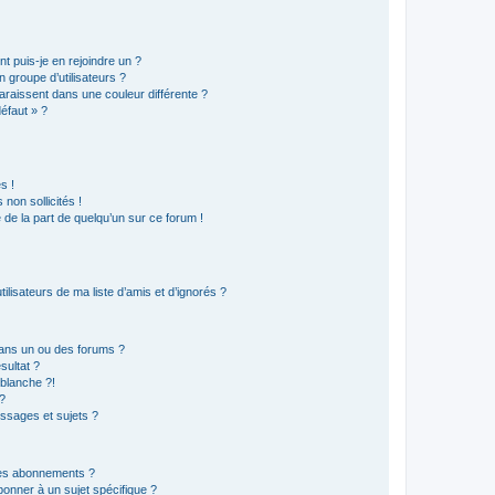
t puis-je en rejoindre un ?
 groupe d’utilisateurs ?
araissent dans une couleur différente ?
défaut » ?
s !
non sollicités !
e de la part de quelqu’un sur ce forum !
lisateurs de ma liste d’amis et d’ignorés ?
ans un ou des forums ?
sultat ?
blanche ?!
?
ssages et sujets ?
t les abonnements ?
onner à un sujet spécifique ?