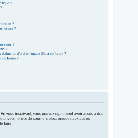
ifique ?
 ?
ce forum ?
s jointes ?
cussions ?
ible ?
 d’abus ou d’ordres légaux liés à ce forum ?
r du forum ?
ts. En vous inscrivant, vous pouvez également avoir accès à des
ie privée, l’envoi de courriers électroniques aux autres
e faire.