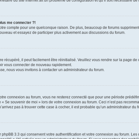
iétaire du site internet ait un problème de configuration et qu’il soit nécessaire de l
 plus me connecter ?!
votre compte pour une quelconque raison. De plus, beaucoup de forums suppriment pér
 nouveau et essayez de participer plus activement aux discussions du forum.
 récupéré, il peut facilement être réinitialisé. Veuillez vous rendre sur la page de
voir vous connecter de nouveau rapidement.
sse, nous vous invitons à contacter un administrateur du forum.
otre connexion au forum, vous ne resterez connecté que pour une période prédéfinie
se « Se souvenir de moi » lors de votre connexion au forum. Ceci n’est pas recomm
’arrivez pas à trouver cette case à cocher, il est probable qu’un administrateur du fo
 phpBB 3.3 qui conservent votre authentification et votre connexion au forum. Les 