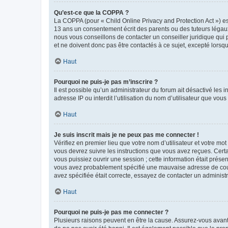
Qu’est-ce que la COPPA ?
La COPPA (pour « Child Online Privacy and Protection Act ») es
13 ans un consentement écrit des parents ou des tuteurs légaux
nous vous conseillons de contacter un conseiller juridique qui
et ne doivent donc pas être contactés à ce sujet, excepté lorsq
Haut
Pourquoi ne puis-je pas m’inscrire ?
Il est possible qu’un administrateur du forum ait désactivé les 
adresse IP ou interdit l’utilisation du nom d’utilisateur que vou
Haut
Je suis inscrit mais je ne peux pas me connecter !
Vérifiez en premier lieu que votre nom d’utilisateur et votre mo
vous devrez suivre les instructions que vous avez reçues. Cert
vous puissiez ouvrir une session ; cette information était présen
vous avez probablement spécifié une mauvaise adresse de courrie
avez spécifiée était correcte, essayez de contacter un administ
Haut
Pourquoi ne puis-je pas me connecter ?
Plusieurs raisons peuvent en être la cause. Assurez-vous avant t