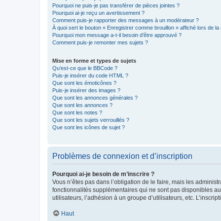
Pourquoi ne puis-je pas transférer de pièces jointes ?
Pourquoi ai-je reçu un avertissement ?
Comment puis-je rapporter des messages à un modérateur ?
À quoi sert le bouton « Enregistrer comme brouillon » affiché lors de la 
Pourquoi mon message a-t-il besoin d’être approuvé ?
Comment puis-je remonter mes sujets ?
Mise en forme et types de sujets
Qu’est-ce que le BBCode ?
Puis-je insérer du code HTML ?
Que sont les émoticônes ?
Puis-je insérer des images ?
Que sont les annonces générales ?
Que sont les annonces ?
Que sont les notes ?
Que sont les sujets verrouillés ?
Que sont les icônes de sujet ?
Problèmes de connexion et d’inscription
Pourquoi ai-je besoin de m’inscrire ?
Vous n’êtes pas dans l’obligation de le faire, mais les adminis
fonctionnalités supplémentaires qui ne sont pas disponibles aux 
utilisateurs, l’adhésion à un groupe d’utilisateurs, etc. L’insc
Haut