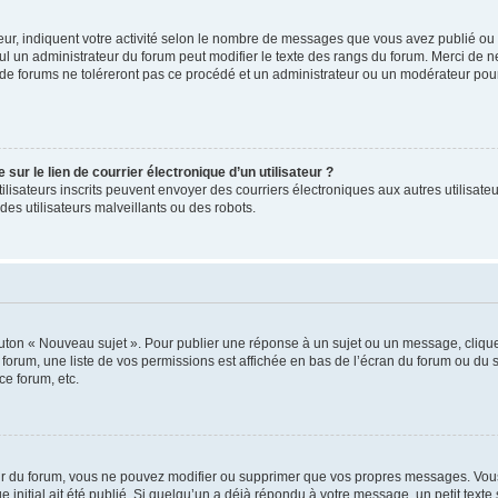
ur, indiquent votre activité selon le nombre de messages que vous avez publié ou id
eul un administrateur du forum peut modifier le texte des rangs du forum. Merci de 
de forums ne toléreront pas ce procédé et un administrateur ou un modérateur pou
ur le lien de courrier électronique d’un utilisateur ?
s utilisateurs inscrits peuvent envoyer des courriers électroniques aux autres utili
es utilisateurs malveillants ou des robots.
outon « Nouveau sujet ». Pour publier une réponse à un sujet ou un message, cliqu
 forum, une liste de vos permissions est affichée en bas de l’écran du forum ou du
ce forum, etc.
r du forum, vous ne pouvez modifier ou supprimer que vos propres messages. Vou
 initial ait été publié. Si quelqu’un a déjà répondu à votre message, un petit text