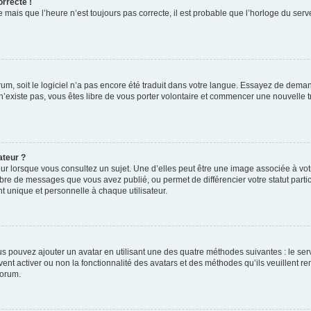
orrecte !
 mais que l’heure n’est toujours pas correcte, il est probable que l’horloge du serve
orum, soit le logiciel n’a pas encore été traduit dans votre langue. Essayez de deman
 n’existe pas, vous êtes libre de vous porter volontaire et commencer une nouvelle t
ateur ?
ur lorsque vous consultez un sujet. Une d’elles peut être une image associée à vo
mbre de messages que vous avez publié, ou permet de différencier votre statut parti
 unique et personnelle à chaque utilisateur.
ous pouvez ajouter un avatar en utilisant une des quatre méthodes suivantes : le serv
ent activer ou non la fonctionnalité des avatars et des méthodes qu’ils veuillent ren
forum.