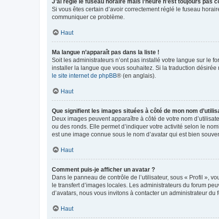
J’ai réglé le fuseau horaire mais l’heure n’est toujours pas c
Si vous êtes certain d’avoir correctement réglé le fuseau horaire
communiquer ce problème.
Haut
Ma langue n’apparaît pas dans la liste !
Soit les administrateurs n’ont pas installé votre langue sur le f
installer la langue que vous souhaitez. Si la traduction désirée
le site internet de phpBB
® (en anglais).
Haut
Que signifient les images situées à côté de mon nom d’utilis
Deux images peuvent apparaître à côté de votre nom d’utilisate
ou des ronds. Elle permet d’indiquer votre activité selon le no
est une image connue sous le nom d’avatar qui est bien souvent
Haut
Comment puis-je afficher un avatar ?
Dans le panneau de contrôle de l’utilisateur, sous « Profil », v
le transfert d’images locales. Les administrateurs du forum peuv
d’avatars, nous vous invitons à contacter un administrateur du 
Haut