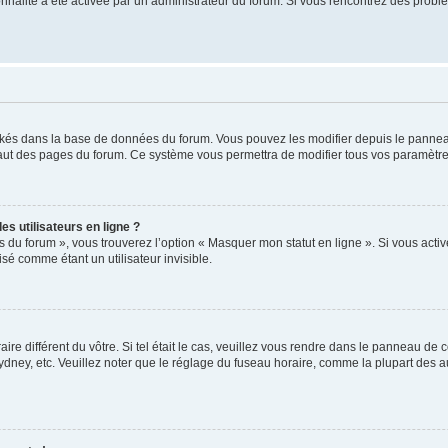
tionnalité a été activée par un administrateur du forum. Si vous rencontrez des pro
ockés dans la base de données du forum. Vous pouvez les modifier depuis le panneau 
haut des pages du forum. Ce système vous permettra de modifier tous vos paramètre
s utilisateurs en ligne ?
s du forum », vous trouverez l’option « Masquer mon statut en ligne ». Si vous activ
é comme étant un utilisateur invisible.
aire différent du vôtre. Si tel était le cas, veuillez vous rendre dans le panneau de co
ey, etc. Veuillez noter que le réglage du fuseau horaire, comme la plupart des autr