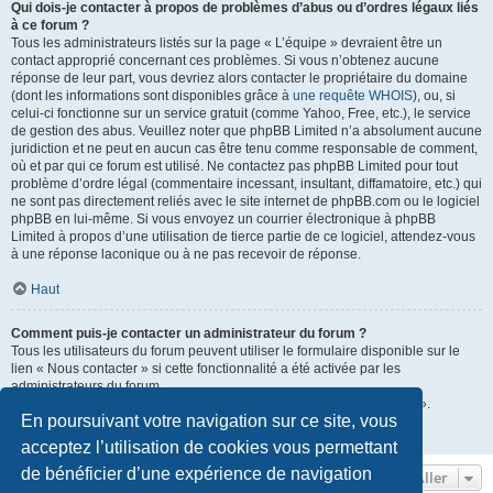
Qui dois-je contacter à propos de problèmes d’abus ou d’ordres légaux liés
à ce forum ?
Tous les administrateurs listés sur la page « L’équipe » devraient être un
contact approprié concernant ces problèmes. Si vous n’obtenez aucune
réponse de leur part, vous devriez alors contacter le propriétaire du domaine
(dont les informations sont disponibles grâce à
une requête WHOIS
), ou, si
celui-ci fonctionne sur un service gratuit (comme Yahoo, Free, etc.), le service
de gestion des abus. Veuillez noter que phpBB Limited n’a absolument aucune
juridiction et ne peut en aucun cas être tenu comme responsable de comment,
où et par qui ce forum est utilisé. Ne contactez pas phpBB Limited pour tout
problème d’ordre légal (commentaire incessant, insultant, diffamatoire, etc.) qui
ne sont pas directement reliés avec le site internet de phpBB.com ou le logiciel
phpBB en lui-même. Si vous envoyez un courrier électronique à phpBB
Limited à propos d’une utilisation de tierce partie de ce logiciel, attendez-vous
à une réponse laconique ou à ne pas recevoir de réponse.
Haut
Comment puis-je contacter un administrateur du forum ?
Tous les utilisateurs du forum peuvent utiliser le formulaire disponible sur le
lien « Nous contacter » si cette fonctionnalité a été activée par les
administrateurs du forum.
Les membres du forum peuvent également utiliser le lien « L’équipe ».
En poursuivant votre navigation sur ce site, vous
Haut
acceptez l’utilisation de cookies vous permettant
de bénéficier d’une expérience de navigation
Aller