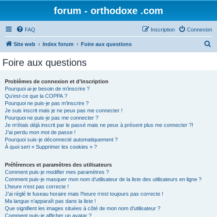
forum - orthodoxe .com
FAQ
Inscription
Connexion
R
Site web
Index forum
Foire aux questions
e
Foire aux questions
c
h
Problèmes de connexion et d’inscription
Pourquoi ai-je besoin de m’inscrire ?
e
Qu’est-ce que la COPPA ?
r
Pourquoi ne puis-je pas m’inscrire ?
Je suis inscrit mais je ne peux pas me connecter !
c
Pourquoi ne puis-je pas me connecter ?
Je m’étais déjà inscrit par le passé mais ne peux à présent plus me connecter ?!
h
J’ai perdu mon mot de passe !
e
Pourquoi suis-je déconnecté automatiquement ?
À quoi sert « Supprimer les cookies » ?
r
Préférences et paramètres des utilisateurs
Comment puis-je modifier mes paramètres ?
Comment puis-je masquer mon nom d’utilisateur de la liste des utilisateurs en ligne ?
L’heure n’est pas correcte !
J’ai réglé le fuseau horaire mais l’heure n’est toujours pas correcte !
Ma langue n’apparaît pas dans la liste !
Que signifient les images situées à côté de mon nom d’utilisateur ?
Comment puis-je afficher un avatar ?