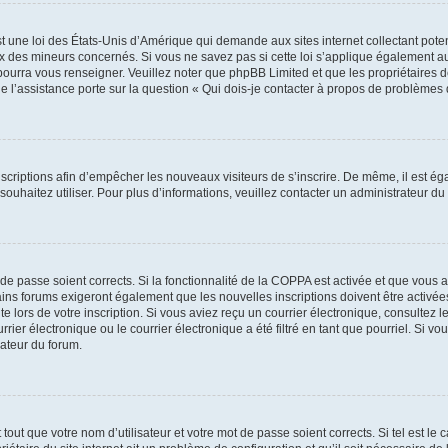
t une loi des États-Unis d’Amérique qui demande aux sites internet collectant pot
 des mineurs concernés. Si vous ne savez pas si cette loi s’applique également au
 pourra vous renseigner. Veuillez noter que phpBB Limited et que les propriétaires
ue l’assistance porte sur la question « Qui dois-je contacter à propos de problèmes 
inscriptions afin d’empêcher les nouveaux visiteurs de s’inscrire. De même, il est é
s souhaitez utiliser. Pour plus d’informations, veuillez contacter un administrateur du
t de passe soient corrects. Si la fonctionnalité de la COPPA est activée et que vous 
ains forums exigeront également que les nouvelles inscriptions doivent être activée
te lors de votre inscription. Si vous aviez reçu un courrier électronique, consultez l
r électronique ou le courrier électronique a été filtré en tant que pourriel. Si vo
rateur du forum.
out que votre nom d’utilisateur et votre mot de passe soient corrects. Si tel est le