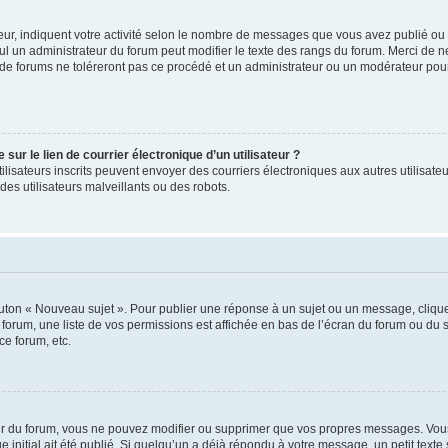
ur, indiquent votre activité selon le nombre de messages que vous avez publié ou id
eul un administrateur du forum peut modifier le texte des rangs du forum. Merci de 
de forums ne toléreront pas ce procédé et un administrateur ou un modérateur pou
ur le lien de courrier électronique d’un utilisateur ?
s utilisateurs inscrits peuvent envoyer des courriers électroniques aux autres utili
es utilisateurs malveillants ou des robots.
outon « Nouveau sujet ». Pour publier une réponse à un sujet ou un message, cliqu
 forum, une liste de vos permissions est affichée en bas de l’écran du forum ou du
ce forum, etc.
r du forum, vous ne pouvez modifier ou supprimer que vos propres messages. Vou
 initial ait été publié. Si quelqu’un a déjà répondu à votre message, un petit text