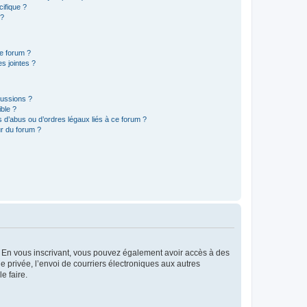
ifique ?
 ?
ce forum ?
s jointes ?
cussions ?
ible ?
 d’abus ou d’ordres légaux liés à ce forum ?
r du forum ?
ts. En vous inscrivant, vous pouvez également avoir accès à des
ie privée, l’envoi de courriers électroniques aux autres
e faire.