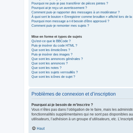
Pourquoi ne puis-je pas transférer de pièces jointes ?
Pourquoi ai-je reçu un avertissement ?
Comment puis-je rapporter des messages à un modérateur ?
À quoi sert le bouton « Enregistrer comme brouillon » affiché lors de la 
Pourquoi mon message a-t-il besoin d’être approuvé ?
Comment puis-je remonter mes sujets ?
Mise en forme et types de sujets
Qu’est-ce que le BBCode ?
Puis-je insérer du code HTML ?
Que sont les émoticônes ?
Puis-je insérer des images ?
Que sont les annonces générales ?
Que sont les annonces ?
Que sont les notes ?
Que sont les sujets verrouillés ?
Que sont les icônes de sujet ?
Problèmes de connexion et d’inscription
Pourquoi ai-je besoin de m’inscrire ?
Vous n’êtes pas dans l’obligation de le faire, mais les adminis
fonctionnalités supplémentaires qui ne sont pas disponibles aux 
utilisateurs, l’adhésion à un groupe d’utilisateurs, etc. L’insc
Haut