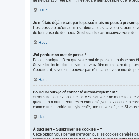
de ne pas avoir été banni. Il est également possible que le propr
Haut
Je m’étais déjà inscrit par le passé mais ne peux à présent
Il est possible qu’un administrateur ait désactivé ou supprimé 
de leur base de données. Si tel était le cas, inscrivez-vous de
Haut
J’ai perdu mon mot de passe !
Pas de panique ! Bien que votre mot de passe ne puisse pas être
Suivez les instructions et vous devriez être en mesure de pou
Cependant, si vous ne pouvez pas réinitialiser votre mot de pa
Haut
Pourquoi suis-je déconnecté automatiquement ?
Si vous ne cochez pas la case « Se souvenir de moi » lors de v
quelqu’un d’autre. Pour rester connecté, veuillez cocher la ca
comme une librairie, un cybercafé, une université, etc. Si vous n
Haut
À quoi sert « Supprimer les cookies » ?
Cette option vous permet d’effacer tous les cookies générés par