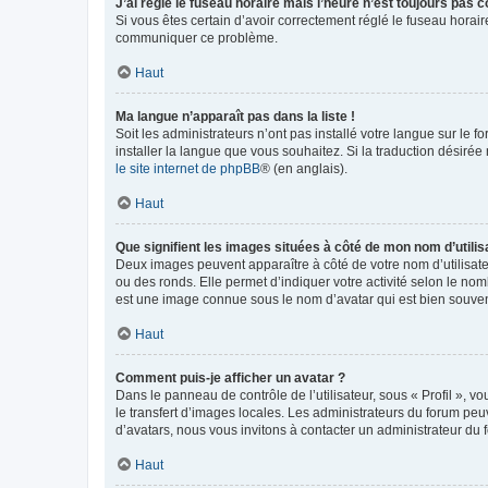
J’ai réglé le fuseau horaire mais l’heure n’est toujours pas c
Si vous êtes certain d’avoir correctement réglé le fuseau horaire
communiquer ce problème.
Haut
Ma langue n’apparaît pas dans la liste !
Soit les administrateurs n’ont pas installé votre langue sur le f
installer la langue que vous souhaitez. Si la traduction désirée
le site internet de phpBB
® (en anglais).
Haut
Que signifient les images situées à côté de mon nom d’utilis
Deux images peuvent apparaître à côté de votre nom d’utilisate
ou des ronds. Elle permet d’indiquer votre activité selon le no
est une image connue sous le nom d’avatar qui est bien souvent
Haut
Comment puis-je afficher un avatar ?
Dans le panneau de contrôle de l’utilisateur, sous « Profil », v
le transfert d’images locales. Les administrateurs du forum peuv
d’avatars, nous vous invitons à contacter un administrateur du 
Haut