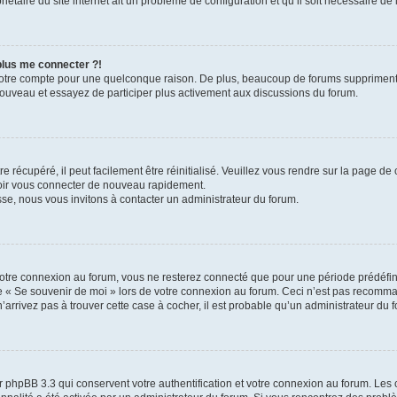
iétaire du site internet ait un problème de configuration et qu’il soit nécessaire de l
 plus me connecter ?!
votre compte pour une quelconque raison. De plus, beaucoup de forums suppriment pér
 nouveau et essayez de participer plus activement aux discussions du forum.
 récupéré, il peut facilement être réinitialisé. Veuillez vous rendre sur la page de
voir vous connecter de nouveau rapidement.
sse, nous vous invitons à contacter un administrateur du forum.
otre connexion au forum, vous ne resterez connecté que pour une période prédéfinie
se « Se souvenir de moi » lors de votre connexion au forum. Ceci n’est pas recomm
’arrivez pas à trouver cette case à cocher, il est probable qu’un administrateur du fo
 phpBB 3.3 qui conservent votre authentification et votre connexion au forum. Les 