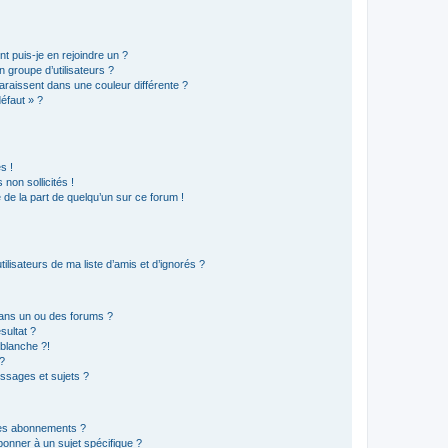
t puis-je en rejoindre un ?
 groupe d’utilisateurs ?
araissent dans une couleur différente ?
défaut » ?
s !
non sollicités !
e de la part de quelqu’un sur ce forum !
lisateurs de ma liste d’amis et d’ignorés ?
ans un ou des forums ?
sultat ?
blanche ?!
?
ssages et sujets ?
t les abonnements ?
onner à un sujet spécifique ?