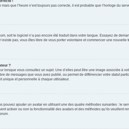
orrecte !
 mais que l’heure n’est toujours pas correcte, il est probable que l’horloge du serve
orum, soit le logiciel n’a pas encore été traduit dans votre langue. Essayez de deman
 n’existe pas, vous êtes libre de vous porter volontaire et commencer une nouvelle t
ateur ?
ur lorsque vous consultez un sujet. Une d’elles peut être une image associée à vo
mbre de messages que vous avez publié, ou permet de différencier votre statut parti
 unique et personnelle à chaque utilisateur.
ous pouvez ajouter un avatar en utilisant une des quatre méthodes suivantes : le serv
ent activer ou non la fonctionnalité des avatars et des méthodes qu’ils veuillent ren
forum.