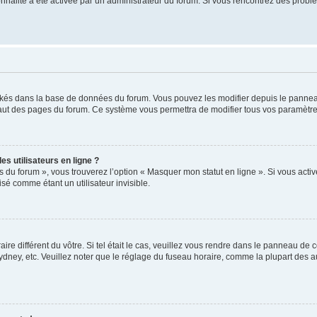
tionnalité a été activée par un administrateur du forum. Si vous rencontrez des pro
ockés dans la base de données du forum. Vous pouvez les modifier depuis le panneau 
haut des pages du forum. Ce système vous permettra de modifier tous vos paramètre
s utilisateurs en ligne ?
s du forum », vous trouverez l’option « Masquer mon statut en ligne ». Si vous activ
é comme étant un utilisateur invisible.
aire différent du vôtre. Si tel était le cas, veuillez vous rendre dans le panneau de co
ey, etc. Veuillez noter que le réglage du fuseau horaire, comme la plupart des autr