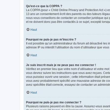
Qu’est-ce que la COPPA ?
La COPPA (pour « Child Online Privacy and Protection Act ») es
13 ans un consentement écrit des parents ou des tuteurs légaux
nous vous conseillons de contacter un conseiller juridique qui
et ne doivent donc pas être contactés à ce sujet, excepté lorsq
Haut
Pourquoi ne puis-je pas m’inscrire ?
Il est possible qu’un administrateur du forum ait désactivé les 
adresse IP ou interdit l’utilisation du nom d’utilisateur que vou
Haut
Je suis inscrit mais je ne peux pas me connecter !
Vérifiez en premier lieu que votre nom d’utilisateur et votre mo
vous devrez suivre les instructions que vous avez reçues. Cert
vous puissiez ouvrir une session ; cette information était présen
vous avez probablement spécifié une mauvaise adresse de courrie
avez spécifiée était correcte, essayez de contacter un administ
Haut
Pourquoi ne puis-je pas me connecter ?
Plusieurs raisons peuvent en être la cause. Assurez-vous avant t