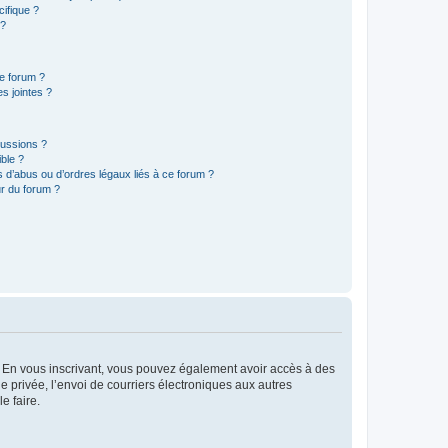
ifique ?
 ?
ce forum ?
s jointes ?
cussions ?
ible ?
 d’abus ou d’ordres légaux liés à ce forum ?
r du forum ?
ts. En vous inscrivant, vous pouvez également avoir accès à des
ie privée, l’envoi de courriers électroniques aux autres
e faire.