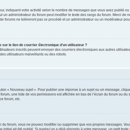
ur, indiquent votre activité selon le nombre de messages que vous avez publié ou id
eul un administrateur du forum peut modifier le texte des rangs du forum. Merci de 
de forums ne toléreront pas ce procédé et un administrateur ou un modérateur pou
ur le lien de courrier électronique d’un utilisateur ?
s utilisateurs inscrits peuvent envoyer des courriers électroniques aux autres utili
es utilisateurs malveillants ou des robots.
outon « Nouveau sujet ». Pour publier une réponse à un sujet ou un message, cliqu
 forum, une liste de vos permissions est affichée en bas de l’écran du forum ou du
ce forum, etc.
r du forum, vous ne pouvez modifier ou supprimer que vos propres messages. Vou
 initial ait été publié. Si quelqu’un a déjà répondu à votre message, un petit text