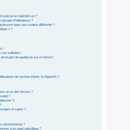
t puis-je en rejoindre un ?
 groupe d’utilisateurs ?
araissent dans une couleur différente ?
défaut » ?
s !
non sollicités !
e de la part de quelqu’un sur ce forum !
lisateurs de ma liste d’amis et d’ignorés ?
ans un ou des forums ?
sultat ?
blanche ?!
?
ssages et sujets ?
t les abonnements ?
onner à un sujet spécifique ?