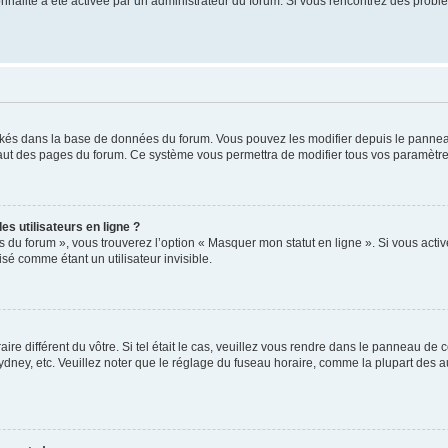
tionnalité a été activée par un administrateur du forum. Si vous rencontrez des pro
ockés dans la base de données du forum. Vous pouvez les modifier depuis le panneau 
haut des pages du forum. Ce système vous permettra de modifier tous vos paramètre
s utilisateurs en ligne ?
s du forum », vous trouverez l’option « Masquer mon statut en ligne ». Si vous activ
é comme étant un utilisateur invisible.
aire différent du vôtre. Si tel était le cas, veuillez vous rendre dans le panneau de co
ey, etc. Veuillez noter que le réglage du fuseau horaire, comme la plupart des autr