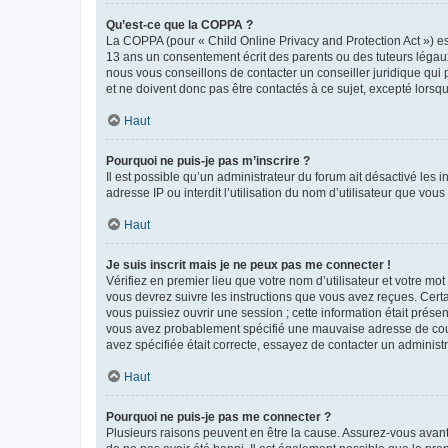
Qu’est-ce que la COPPA ?
La COPPA (pour « Child Online Privacy and Protection Act ») es
13 ans un consentement écrit des parents ou des tuteurs légaux
nous vous conseillons de contacter un conseiller juridique qui
et ne doivent donc pas être contactés à ce sujet, excepté lorsq
Haut
Pourquoi ne puis-je pas m’inscrire ?
Il est possible qu’un administrateur du forum ait désactivé les 
adresse IP ou interdit l’utilisation du nom d’utilisateur que vou
Haut
Je suis inscrit mais je ne peux pas me connecter !
Vérifiez en premier lieu que votre nom d’utilisateur et votre mo
vous devrez suivre les instructions que vous avez reçues. Cert
vous puissiez ouvrir une session ; cette information était présen
vous avez probablement spécifié une mauvaise adresse de courrie
avez spécifiée était correcte, essayez de contacter un administ
Haut
Pourquoi ne puis-je pas me connecter ?
Plusieurs raisons peuvent en être la cause. Assurez-vous avant t