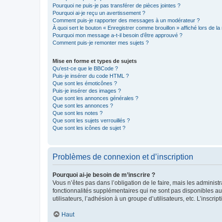
Pourquoi ne puis-je pas transférer de pièces jointes ?
Pourquoi ai-je reçu un avertissement ?
Comment puis-je rapporter des messages à un modérateur ?
À quoi sert le bouton « Enregistrer comme brouillon » affiché lors de la 
Pourquoi mon message a-t-il besoin d’être approuvé ?
Comment puis-je remonter mes sujets ?
Mise en forme et types de sujets
Qu’est-ce que le BBCode ?
Puis-je insérer du code HTML ?
Que sont les émoticônes ?
Puis-je insérer des images ?
Que sont les annonces générales ?
Que sont les annonces ?
Que sont les notes ?
Que sont les sujets verrouillés ?
Que sont les icônes de sujet ?
Problèmes de connexion et d’inscription
Pourquoi ai-je besoin de m’inscrire ?
Vous n’êtes pas dans l’obligation de le faire, mais les adminis
fonctionnalités supplémentaires qui ne sont pas disponibles aux 
utilisateurs, l’adhésion à un groupe d’utilisateurs, etc. L’insc
Haut