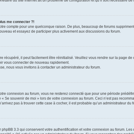
iétaire du site internet ait un problème de configuration et qu’il soit nécessaire de l
 plus me connecter ?!
votre compte pour une quelconque raison. De plus, beaucoup de forums suppriment pér
 nouveau et essayez de participer plus activement aux discussions du forum.
 récupéré, il peut facilement être réinitialisé. Veuillez vous rendre sur la page de
voir vous connecter de nouveau rapidement.
sse, nous vous invitons à contacter un administrateur du forum.
otre connexion au forum, vous ne resterez connecté que pour une période prédéfinie
se « Se souvenir de moi » lors de votre connexion au forum. Ceci n’est pas recomm
’arrivez pas à trouver cette case à cocher, il est probable qu’un administrateur du fo
 phpBB 3.3 qui conservent votre authentification et votre connexion au forum. Les 