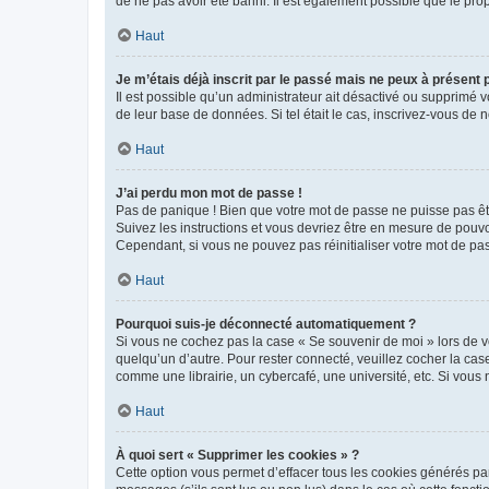
de ne pas avoir été banni. Il est également possible que le propr
Haut
Je m’étais déjà inscrit par le passé mais ne peux à présent
Il est possible qu’un administrateur ait désactivé ou supprimé 
de leur base de données. Si tel était le cas, inscrivez-vous de
Haut
J’ai perdu mon mot de passe !
Pas de panique ! Bien que votre mot de passe ne puisse pas être
Suivez les instructions et vous devriez être en mesure de pou
Cependant, si vous ne pouvez pas réinitialiser votre mot de pa
Haut
Pourquoi suis-je déconnecté automatiquement ?
Si vous ne cochez pas la case « Se souvenir de moi » lors de v
quelqu’un d’autre. Pour rester connecté, veuillez cocher la ca
comme une librairie, un cybercafé, une université, etc. Si vous n
Haut
À quoi sert « Supprimer les cookies » ?
Cette option vous permet d’effacer tous les cookies générés par