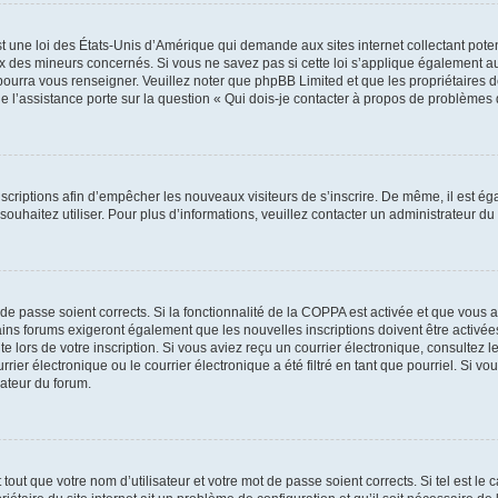
t une loi des États-Unis d’Amérique qui demande aux sites internet collectant pot
 des mineurs concernés. Si vous ne savez pas si cette loi s’applique également au
 pourra vous renseigner. Veuillez noter que phpBB Limited et que les propriétaires
ue l’assistance porte sur la question « Qui dois-je contacter à propos de problèmes 
inscriptions afin d’empêcher les nouveaux visiteurs de s’inscrire. De même, il est é
s souhaitez utiliser. Pour plus d’informations, veuillez contacter un administrateur du
t de passe soient corrects. Si la fonctionnalité de la COPPA est activée et que vous 
ains forums exigeront également que les nouvelles inscriptions doivent être activée
te lors de votre inscription. Si vous aviez reçu un courrier électronique, consultez l
r électronique ou le courrier électronique a été filtré en tant que pourriel. Si vo
rateur du forum.
out que votre nom d’utilisateur et votre mot de passe soient corrects. Si tel est le