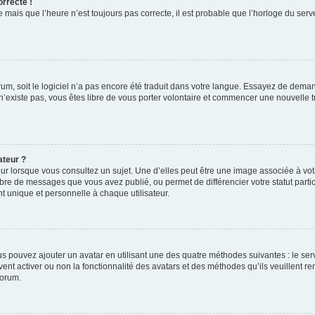
orrecte !
 mais que l’heure n’est toujours pas correcte, il est probable que l’horloge du serve
orum, soit le logiciel n’a pas encore été traduit dans votre langue. Essayez de deman
 n’existe pas, vous êtes libre de vous porter volontaire et commencer une nouvelle t
ateur ?
ur lorsque vous consultez un sujet. Une d’elles peut être une image associée à vo
mbre de messages que vous avez publié, ou permet de différencier votre statut parti
 unique et personnelle à chaque utilisateur.
ous pouvez ajouter un avatar en utilisant une des quatre méthodes suivantes : le serv
ent activer ou non la fonctionnalité des avatars et des méthodes qu’ils veuillent ren
forum.