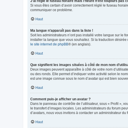
J’ai réglé le fuseau horaire mais l’heure n’est toujours pas c
Si vous êtes certain d’avoir correctement réglé le fuseau horaire
communiquer ce problème.
Haut
Ma langue n’apparaît pas dans la liste !
Soit les administrateurs n’ont pas installé votre langue sur le f
installer la langue que vous souhaitez. Si la traduction désirée
le site internet de phpBB
® (en anglais).
Haut
Que signifient les images situées à côté de mon nom d’utilis
Deux images peuvent apparaître à côté de votre nom d’utilisate
ou des ronds. Elle permet d’indiquer votre activité selon le no
est une image connue sous le nom d’avatar qui est bien souvent
Haut
Comment puis-je afficher un avatar ?
Dans le panneau de contrôle de l’utilisateur, sous « Profil », v
le transfert d’images locales. Les administrateurs du forum peuv
d’avatars, nous vous invitons à contacter un administrateur du 
Haut