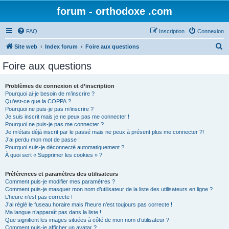
forum - orthodoxe .com
FAQ
Inscription
Connexion
R
Site web
Index forum
Foire aux questions
e
Foire aux questions
c
h
Problèmes de connexion et d’inscription
Pourquoi ai-je besoin de m’inscrire ?
e
Qu’est-ce que la COPPA ?
r
Pourquoi ne puis-je pas m’inscrire ?
Je suis inscrit mais je ne peux pas me connecter !
c
Pourquoi ne puis-je pas me connecter ?
Je m’étais déjà inscrit par le passé mais ne peux à présent plus me connecter ?!
h
J’ai perdu mon mot de passe !
e
Pourquoi suis-je déconnecté automatiquement ?
À quoi sert « Supprimer les cookies » ?
r
Préférences et paramètres des utilisateurs
Comment puis-je modifier mes paramètres ?
Comment puis-je masquer mon nom d’utilisateur de la liste des utilisateurs en ligne ?
L’heure n’est pas correcte !
J’ai réglé le fuseau horaire mais l’heure n’est toujours pas correcte !
Ma langue n’apparaît pas dans la liste !
Que signifient les images situées à côté de mon nom d’utilisateur ?
Comment puis-je afficher un avatar ?