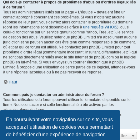
Qui dois-je contacter à propos de problèmes d’abus ou d’ordres légaux liés
à ce forum ?
Tous les administrateurs listés sur la page « L’équipe » devraient être un
contact approprié concernant ces problèmes. Si vous n’obtenez aucune
réponse de leur part, vous devriez alors contacter le propriétaire du domaine
(dont les informations sont disponibles grâce à
une requête WHOIS
), ou, si
celui-ci fonctionne sur un service gratuit (comme Yahoo, Free, etc.), le service
de gestion des abus. Veuillez noter que phpBB Limited n’a absolument aucune
juridiction et ne peut en aucun cas être tenu comme responsable de comment,
où et par qui ce forum est utilisé. Ne contactez pas phpBB Limited pour tout
problème d’ordre légal (commentaire incessant, insultant, diffamatoire, etc.) qui
ne sont pas directement reliés avec le site internet de phpBB.com ou le logiciel
phpBB en lui-même. Si vous envoyez un courrier électronique à phpBB
Limited à propos d’une utilisation de tierce partie de ce logiciel, attendez-vous
à une réponse laconique ou à ne pas recevoir de réponse.
Haut
Comment puis-je contacter un administrateur du forum ?
Tous les utilisateurs du forum peuvent utiliser le formulaire disponible sur le
lien « Nous contacter » si cette fonctionnalité a été activée par les
administrateurs du forum.
Les membres du forum peuvent également utiliser le lien « L’équipe ».
En poursuivant votre navigation sur ce site, vous
Haut
acceptez l’utilisation de cookies vous permettant
de bénéficier d’une expérience de navigation
Aller