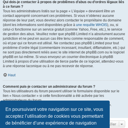
Qui dois-je contacter à propos de problèmes d’abus ou d’ordres légaux liés
à ce forum ?
Tous les administrateurs listés sur la page « L’équipe » devraient être un
contact approprié concernant ces problèmes. Si vous n’obtenez aucune
réponse de leur part, vous devriez alors contacter le propriétaire du domaine
(dont les informations sont disponibles grâce à
une requête WHOIS
), ou, si
celui-ci fonctionne sur un service gratuit (comme Yahoo, Free, etc.), le service
de gestion des abus. Veuillez noter que phpBB Limited n’a absolument aucune
juridiction et ne peut en aucun cas être tenu comme responsable de comment,
où et par qui ce forum est utilisé. Ne contactez pas phpBB Limited pour tout
problème d’ordre légal (commentaire incessant, insultant, diffamatoire, etc.) qui
ne sont pas directement reliés avec le site internet de phpBB.com ou le logiciel
phpBB en lui-même. Si vous envoyez un courrier électronique à phpBB
Limited à propos d’une utilisation de tierce partie de ce logiciel, attendez-vous
à une réponse laconique ou à ne pas recevoir de réponse.
Haut
Comment puis-je contacter un administrateur du forum ?
Tous les utilisateurs du forum peuvent utiliser le formulaire disponible sur le
lien « Nous contacter » si cette fonctionnalité a été activée par les
administrateurs du forum.
Les membres du forum peuvent également utiliser le lien « L’équipe ».
En poursuivant votre navigation sur ce site, vous
Haut
acceptez l’utilisation de cookies vous permettant
de bénéficier d’une expérience de navigation
Aller