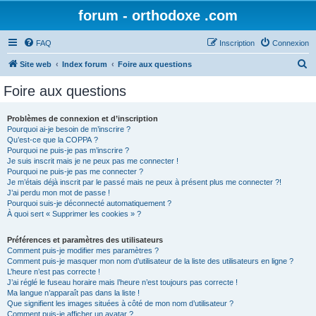
forum - orthodoxe .com
FAQ
Inscription
Connexion
R
Site web
Index forum
Foire aux questions
e
Foire aux questions
c
h
Problèmes de connexion et d’inscription
Pourquoi ai-je besoin de m’inscrire ?
e
Qu’est-ce que la COPPA ?
r
Pourquoi ne puis-je pas m’inscrire ?
Je suis inscrit mais je ne peux pas me connecter !
c
Pourquoi ne puis-je pas me connecter ?
Je m’étais déjà inscrit par le passé mais ne peux à présent plus me connecter ?!
h
J’ai perdu mon mot de passe !
e
Pourquoi suis-je déconnecté automatiquement ?
À quoi sert « Supprimer les cookies » ?
r
Préférences et paramètres des utilisateurs
Comment puis-je modifier mes paramètres ?
Comment puis-je masquer mon nom d’utilisateur de la liste des utilisateurs en ligne ?
L’heure n’est pas correcte !
J’ai réglé le fuseau horaire mais l’heure n’est toujours pas correcte !
Ma langue n’apparaît pas dans la liste !
Que signifient les images situées à côté de mon nom d’utilisateur ?
Comment puis-je afficher un avatar ?