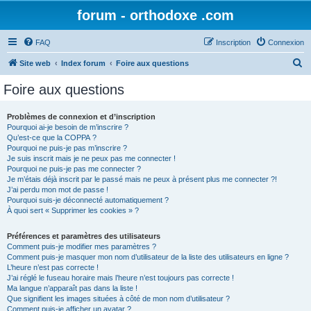
forum - orthodoxe .com
FAQ
Inscription
Connexion
R
Site web
Index forum
Foire aux questions
e
Foire aux questions
c
h
Problèmes de connexion et d’inscription
Pourquoi ai-je besoin de m’inscrire ?
e
Qu’est-ce que la COPPA ?
r
Pourquoi ne puis-je pas m’inscrire ?
Je suis inscrit mais je ne peux pas me connecter !
c
Pourquoi ne puis-je pas me connecter ?
Je m’étais déjà inscrit par le passé mais ne peux à présent plus me connecter ?!
h
J’ai perdu mon mot de passe !
e
Pourquoi suis-je déconnecté automatiquement ?
À quoi sert « Supprimer les cookies » ?
r
Préférences et paramètres des utilisateurs
Comment puis-je modifier mes paramètres ?
Comment puis-je masquer mon nom d’utilisateur de la liste des utilisateurs en ligne ?
L’heure n’est pas correcte !
J’ai réglé le fuseau horaire mais l’heure n’est toujours pas correcte !
Ma langue n’apparaît pas dans la liste !
Que signifient les images situées à côté de mon nom d’utilisateur ?
Comment puis-je afficher un avatar ?