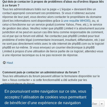
Qui dois-je contacter à propos de problèmes d’abus ou d’ordres légaux liés
à ce forum ?
Tous les administrateurs listés sur la page « L’équipe » devraient être un
contact approprié concernant ces problèmes. Si vous n’obtenez aucune
réponse de leur part, vous devriez alors contacter le propriétaire du domaine
(dont les informations sont disponibles grâce à
une requête WHOIS
), ou, si
celui-ci fonctionne sur un service gratuit (comme Yahoo, Free, etc.), le service
de gestion des abus. Veuillez noter que phpBB Limited n’a absolument aucune
juridiction et ne peut en aucun cas être tenu comme responsable de comment,
où et par qui ce forum est utilisé. Ne contactez pas phpBB Limited pour tout
problème d’ordre légal (commentaire incessant, insultant, diffamatoire, etc.) qui
ne sont pas directement reliés avec le site internet de phpBB.com ou le logiciel
phpBB en lui-même. Si vous envoyez un courrier électronique à phpBB
Limited à propos d’une utilisation de tierce partie de ce logiciel, attendez-vous
à une réponse laconique ou à ne pas recevoir de réponse.
Haut
Comment puis-je contacter un administrateur du forum ?
Tous les utilisateurs du forum peuvent utiliser le formulaire disponible sur le
lien « Nous contacter » si cette fonctionnalité a été activée par les
administrateurs du forum.
Les membres du forum peuvent également utiliser le lien « L’équipe ».
En poursuivant votre navigation sur ce site, vous
Haut
acceptez l’utilisation de cookies vous permettant
de bénéficier d’une expérience de navigation
Aller