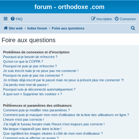
forum - orthodoxe .com
FAQ
Inscription
Connexion
R
Site web
Index forum
Foire aux questions
e
Foire aux questions
c
h
Problèmes de connexion et d’inscription
Pourquoi ai-je besoin de m’inscrire ?
e
Qu’est-ce que la COPPA ?
r
Pourquoi ne puis-je pas m’inscrire ?
Je suis inscrit mais je ne peux pas me connecter !
c
Pourquoi ne puis-je pas me connecter ?
Je m’étais déjà inscrit par le passé mais ne peux à présent plus me connecter ?!
h
J’ai perdu mon mot de passe !
e
Pourquoi suis-je déconnecté automatiquement ?
À quoi sert « Supprimer les cookies » ?
r
Préférences et paramètres des utilisateurs
Comment puis-je modifier mes paramètres ?
Comment puis-je masquer mon nom d’utilisateur de la liste des utilisateurs en ligne ?
L’heure n’est pas correcte !
J’ai réglé le fuseau horaire mais l’heure n’est toujours pas correcte !
Ma langue n’apparaît pas dans la liste !
Que signifient les images situées à côté de mon nom d’utilisateur ?
Comment puis-je afficher un avatar ?