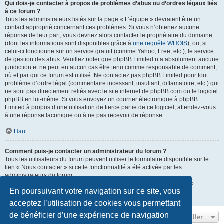
Qui dois-je contacter à propos de problèmes d’abus ou d’ordres légaux liés
à ce forum ?
Tous les administrateurs listés sur la page « L’équipe » devraient être un
contact approprié concernant ces problèmes. Si vous n’obtenez aucune
réponse de leur part, vous devriez alors contacter le propriétaire du domaine
(dont les informations sont disponibles grâce à
une requête WHOIS
), ou, si
celui-ci fonctionne sur un service gratuit (comme Yahoo, Free, etc.), le service
de gestion des abus. Veuillez noter que phpBB Limited n’a absolument aucune
juridiction et ne peut en aucun cas être tenu comme responsable de comment,
où et par qui ce forum est utilisé. Ne contactez pas phpBB Limited pour tout
problème d’ordre légal (commentaire incessant, insultant, diffamatoire, etc.) qui
ne sont pas directement reliés avec le site internet de phpBB.com ou le logiciel
phpBB en lui-même. Si vous envoyez un courrier électronique à phpBB
Limited à propos d’une utilisation de tierce partie de ce logiciel, attendez-vous
à une réponse laconique ou à ne pas recevoir de réponse.
Haut
Comment puis-je contacter un administrateur du forum ?
Tous les utilisateurs du forum peuvent utiliser le formulaire disponible sur le
lien « Nous contacter » si cette fonctionnalité a été activée par les
administrateurs du forum.
Les membres du forum peuvent également utiliser le lien « L’équipe ».
En poursuivant votre navigation sur ce site, vous
Haut
acceptez l’utilisation de cookies vous permettant
de bénéficier d’une expérience de navigation
Aller