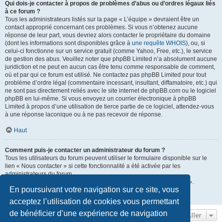
Qui dois-je contacter à propos de problèmes d’abus ou d’ordres légaux liés
à ce forum ?
Tous les administrateurs listés sur la page « L’équipe » devraient être un
contact approprié concernant ces problèmes. Si vous n’obtenez aucune
réponse de leur part, vous devriez alors contacter le propriétaire du domaine
(dont les informations sont disponibles grâce à
une requête WHOIS
), ou, si
celui-ci fonctionne sur un service gratuit (comme Yahoo, Free, etc.), le service
de gestion des abus. Veuillez noter que phpBB Limited n’a absolument aucune
juridiction et ne peut en aucun cas être tenu comme responsable de comment,
où et par qui ce forum est utilisé. Ne contactez pas phpBB Limited pour tout
problème d’ordre légal (commentaire incessant, insultant, diffamatoire, etc.) qui
ne sont pas directement reliés avec le site internet de phpBB.com ou le logiciel
phpBB en lui-même. Si vous envoyez un courrier électronique à phpBB
Limited à propos d’une utilisation de tierce partie de ce logiciel, attendez-vous
à une réponse laconique ou à ne pas recevoir de réponse.
Haut
Comment puis-je contacter un administrateur du forum ?
Tous les utilisateurs du forum peuvent utiliser le formulaire disponible sur le
lien « Nous contacter » si cette fonctionnalité a été activée par les
administrateurs du forum.
Les membres du forum peuvent également utiliser le lien « L’équipe ».
En poursuivant votre navigation sur ce site, vous
Haut
acceptez l’utilisation de cookies vous permettant
de bénéficier d’une expérience de navigation
Aller