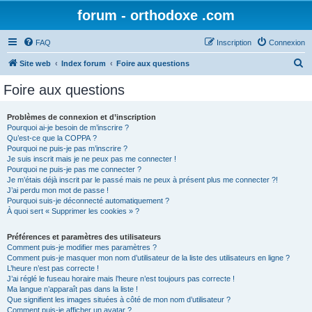
forum - orthodoxe .com
FAQ
Inscription
Connexion
R
Site web
Index forum
Foire aux questions
e
Foire aux questions
c
h
Problèmes de connexion et d’inscription
Pourquoi ai-je besoin de m’inscrire ?
e
Qu’est-ce que la COPPA ?
r
Pourquoi ne puis-je pas m’inscrire ?
Je suis inscrit mais je ne peux pas me connecter !
c
Pourquoi ne puis-je pas me connecter ?
Je m’étais déjà inscrit par le passé mais ne peux à présent plus me connecter ?!
h
J’ai perdu mon mot de passe !
e
Pourquoi suis-je déconnecté automatiquement ?
À quoi sert « Supprimer les cookies » ?
r
Préférences et paramètres des utilisateurs
Comment puis-je modifier mes paramètres ?
Comment puis-je masquer mon nom d’utilisateur de la liste des utilisateurs en ligne ?
L’heure n’est pas correcte !
J’ai réglé le fuseau horaire mais l’heure n’est toujours pas correcte !
Ma langue n’apparaît pas dans la liste !
Que signifient les images situées à côté de mon nom d’utilisateur ?
Comment puis-je afficher un avatar ?