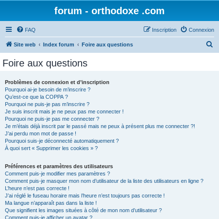
forum - orthodoxe .com
FAQ
Inscription
Connexion
R
Site web
Index forum
Foire aux questions
e
Foire aux questions
c
h
Problèmes de connexion et d’inscription
Pourquoi ai-je besoin de m’inscrire ?
e
Qu’est-ce que la COPPA ?
r
Pourquoi ne puis-je pas m’inscrire ?
Je suis inscrit mais je ne peux pas me connecter !
c
Pourquoi ne puis-je pas me connecter ?
Je m’étais déjà inscrit par le passé mais ne peux à présent plus me connecter ?!
h
J’ai perdu mon mot de passe !
e
Pourquoi suis-je déconnecté automatiquement ?
À quoi sert « Supprimer les cookies » ?
r
Préférences et paramètres des utilisateurs
Comment puis-je modifier mes paramètres ?
Comment puis-je masquer mon nom d’utilisateur de la liste des utilisateurs en ligne ?
L’heure n’est pas correcte !
J’ai réglé le fuseau horaire mais l’heure n’est toujours pas correcte !
Ma langue n’apparaît pas dans la liste !
Que signifient les images situées à côté de mon nom d’utilisateur ?
Comment puis-je afficher un avatar ?