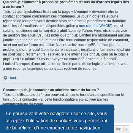
Qui dois-je contacter à propos de problèmes d’abus ou d’ordres légaux liés
à ce forum ?
Tous les administrateurs listés sur la page « L’équipe » devraient être un
contact approprié concernant ces problèmes. Si vous n’obtenez aucune
réponse de leur part, vous devriez alors contacter le propriétaire du domaine
(dont les informations sont disponibles grâce à
une requête WHOIS
), ou, si
celui-ci fonctionne sur un service gratuit (comme Yahoo, Free, etc.), le service
de gestion des abus. Veuillez noter que phpBB Limited n’a absolument aucune
juridiction et ne peut en aucun cas être tenu comme responsable de comment,
où et par qui ce forum est utilisé. Ne contactez pas phpBB Limited pour tout
problème d’ordre légal (commentaire incessant, insultant, diffamatoire, etc.) qui
ne sont pas directement reliés avec le site internet de phpBB.com ou le logiciel
phpBB en lui-même. Si vous envoyez un courrier électronique à phpBB
Limited à propos d’une utilisation de tierce partie de ce logiciel, attendez-vous
à une réponse laconique ou à ne pas recevoir de réponse.
Haut
Comment puis-je contacter un administrateur du forum ?
Tous les utilisateurs du forum peuvent utiliser le formulaire disponible sur le
lien « Nous contacter » si cette fonctionnalité a été activée par les
administrateurs du forum.
Les membres du forum peuvent également utiliser le lien « L’équipe ».
En poursuivant votre navigation sur ce site, vous
Haut
acceptez l’utilisation de cookies vous permettant
de bénéficier d’une expérience de navigation
Aller