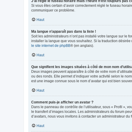
J’ai réglé le fuseau horaire mais l’heure n’est toujours pas c
Si vous êtes certain d’avoir correctement réglé le fuseau horaire
communiquer ce problème.
Haut
Ma langue n’apparaît pas dans la liste !
Soit les administrateurs n’ont pas installé votre langue sur le f
installer la langue que vous souhaitez. Si la traduction désirée
le site internet de phpBB
® (en anglais).
Haut
Que signifient les images situées à côté de mon nom d’utilis
Deux images peuvent apparaître à côté de votre nom d’utilisate
ou des ronds. Elle permet d’indiquer votre activité selon le no
est une image connue sous le nom d’avatar qui est bien souvent
Haut
Comment puis-je afficher un avatar ?
Dans le panneau de contrôle de l’utilisateur, sous « Profil », v
le transfert d’images locales. Les administrateurs du forum peuv
d’avatars, nous vous invitons à contacter un administrateur du 
Haut