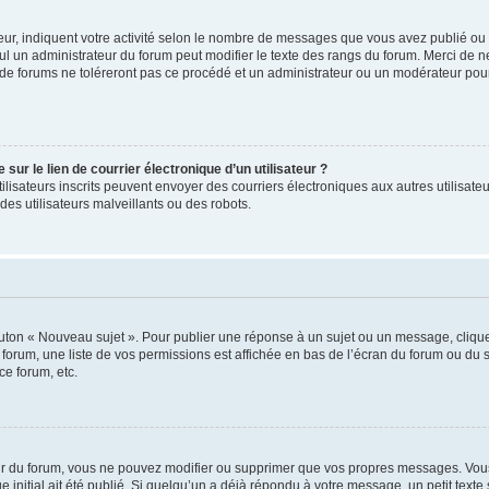
ur, indiquent votre activité selon le nombre de messages que vous avez publié ou id
eul un administrateur du forum peut modifier le texte des rangs du forum. Merci de 
de forums ne toléreront pas ce procédé et un administrateur ou un modérateur pou
ur le lien de courrier électronique d’un utilisateur ?
s utilisateurs inscrits peuvent envoyer des courriers électroniques aux autres utili
es utilisateurs malveillants ou des robots.
outon « Nouveau sujet ». Pour publier une réponse à un sujet ou un message, cliqu
 forum, une liste de vos permissions est affichée en bas de l’écran du forum ou du
ce forum, etc.
r du forum, vous ne pouvez modifier ou supprimer que vos propres messages. Vou
 initial ait été publié. Si quelqu’un a déjà répondu à votre message, un petit text