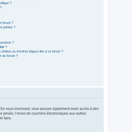
ifique ?
 ?
ce forum ?
s jointes ?
cussions ?
ible ?
 d’abus ou d’ordres légaux liés à ce forum ?
r du forum ?
ts. En vous inscrivant, vous pouvez également avoir accès à des
ie privée, l’envoi de courriers électroniques aux autres
e faire.