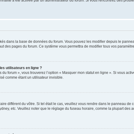
tionnalité a été activée par un administrateur du forum. Si vous rencontrez des pro
ockés dans la base de données du forum. Vous pouvez les modifier depuis le panneau 
haut des pages du forum. Ce système vous permettra de modifier tous vos paramètre
s utilisateurs en ligne ?
s du forum », vous trouverez l’option « Masquer mon statut en ligne ». Si vous activ
é comme étant un utilisateur invisible.
aire différent du vôtre. Si tel était le cas, veuillez vous rendre dans le panneau de co
ey, etc. Veuillez noter que le réglage du fuseau horaire, comme la plupart des autr