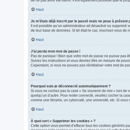
de ne pas avoir été banni. Il est également possible que le propr
Haut
Je m’étais déjà inscrit par le passé mais ne peux à présent
Il est possible qu’un administrateur ait désactivé ou supprimé 
de leur base de données. Si tel était le cas, inscrivez-vous de
Haut
J’ai perdu mon mot de passe !
Pas de panique ! Bien que votre mot de passe ne puisse pas être
Suivez les instructions et vous devriez être en mesure de pou
Cependant, si vous ne pouvez pas réinitialiser votre mot de pa
Haut
Pourquoi suis-je déconnecté automatiquement ?
Si vous ne cochez pas la case « Se souvenir de moi » lors de v
quelqu’un d’autre. Pour rester connecté, veuillez cocher la ca
comme une librairie, un cybercafé, une université, etc. Si vous n
Haut
À quoi sert « Supprimer les cookies » ?
Cette option vous permet d’effacer tous les cookies générés par