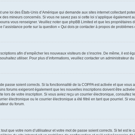
t une loi des États-Unis d’Amérique qui demande aux sites internet collectant pot
 des mineurs concernés. Si vous ne savez pas si cette loi s’applique également au
 pourra vous renseigner. Veuillez noter que phpBB Limited et que les propriétaires
ue l’assistance porte sur la question « Qui dois-je contacter à propos de problèmes 
inscriptions afin d’empêcher les nouveaux visiteurs de s’inscrire. De même, il est é
s souhaitez utiliser. Pour plus d’informations, veuillez contacter un administrateur du
t de passe soient corrects. Si la fonctionnalité de la COPPA est activée et que vous 
ains forums exigeront également que les nouvelles inscriptions doivent être activée
te lors de votre inscription. Si vous aviez reçu un courrier électronique, consultez l
r électronique ou le courrier électronique a été filtré en tant que pourriel. Si vo
rateur du forum.
out que votre nom d’utilisateur et votre mot de passe soient corrects. Si tel est le