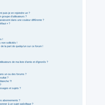
t puis-je en rejoindre un ?
 groupe d’utilisateurs ?
araissent dans une couleur différente ?
défaut » ?
s !
non sollicités !
e de la part de quelqu’un sur ce forum !
lisateurs de ma liste d’amis et d’ignorés ?
ans un ou des forums ?
sultat ?
blanche ?!
?
ssages et sujets ?
t les abonnements ?
onner à un sujet spécifique ?