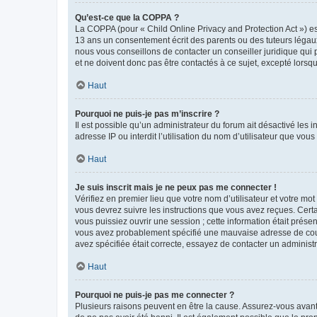
Qu’est-ce que la COPPA ?
La COPPA (pour « Child Online Privacy and Protection Act ») es
13 ans un consentement écrit des parents ou des tuteurs légaux
nous vous conseillons de contacter un conseiller juridique qui
et ne doivent donc pas être contactés à ce sujet, excepté lorsq
Haut
Pourquoi ne puis-je pas m’inscrire ?
Il est possible qu’un administrateur du forum ait désactivé les 
adresse IP ou interdit l’utilisation du nom d’utilisateur que vou
Haut
Je suis inscrit mais je ne peux pas me connecter !
Vérifiez en premier lieu que votre nom d’utilisateur et votre mo
vous devrez suivre les instructions que vous avez reçues. Cert
vous puissiez ouvrir une session ; cette information était présen
vous avez probablement spécifié une mauvaise adresse de courrie
avez spécifiée était correcte, essayez de contacter un administ
Haut
Pourquoi ne puis-je pas me connecter ?
Plusieurs raisons peuvent en être la cause. Assurez-vous avant t