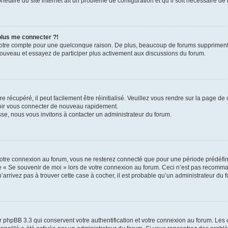
iétaire du site internet ait un problème de configuration et qu’il soit nécessaire de l
 plus me connecter ?!
votre compte pour une quelconque raison. De plus, beaucoup de forums suppriment pér
 nouveau et essayez de participer plus activement aux discussions du forum.
 récupéré, il peut facilement être réinitialisé. Veuillez vous rendre sur la page de
voir vous connecter de nouveau rapidement.
sse, nous vous invitons à contacter un administrateur du forum.
otre connexion au forum, vous ne resterez connecté que pour une période prédéfinie
se « Se souvenir de moi » lors de votre connexion au forum. Ceci n’est pas recomm
’arrivez pas à trouver cette case à cocher, il est probable qu’un administrateur du fo
 phpBB 3.3 qui conservent votre authentification et votre connexion au forum. Les 