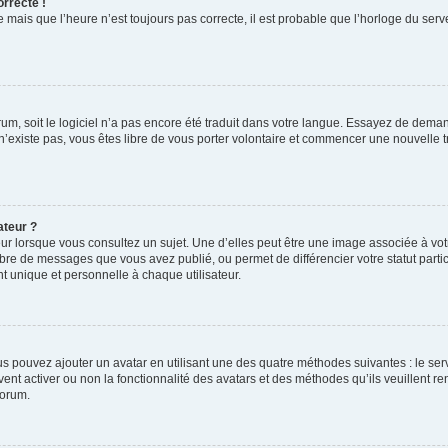
orrecte !
 mais que l’heure n’est toujours pas correcte, il est probable que l’horloge du serve
orum, soit le logiciel n’a pas encore été traduit dans votre langue. Essayez de deman
 n’existe pas, vous êtes libre de vous porter volontaire et commencer une nouvelle t
ateur ?
ur lorsque vous consultez un sujet. Une d’elles peut être une image associée à vo
mbre de messages que vous avez publié, ou permet de différencier votre statut parti
 unique et personnelle à chaque utilisateur.
ous pouvez ajouter un avatar en utilisant une des quatre méthodes suivantes : le serv
ent activer ou non la fonctionnalité des avatars et des méthodes qu’ils veuillent ren
forum.