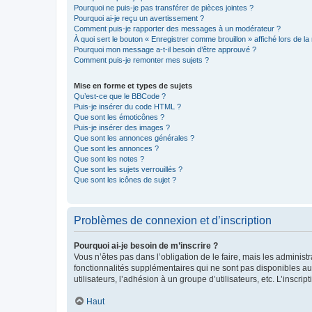
Pourquoi ne puis-je pas transférer de pièces jointes ?
Pourquoi ai-je reçu un avertissement ?
Comment puis-je rapporter des messages à un modérateur ?
À quoi sert le bouton « Enregistrer comme brouillon » affiché lors de la 
Pourquoi mon message a-t-il besoin d’être approuvé ?
Comment puis-je remonter mes sujets ?
Mise en forme et types de sujets
Qu’est-ce que le BBCode ?
Puis-je insérer du code HTML ?
Que sont les émoticônes ?
Puis-je insérer des images ?
Que sont les annonces générales ?
Que sont les annonces ?
Que sont les notes ?
Que sont les sujets verrouillés ?
Que sont les icônes de sujet ?
Problèmes de connexion et d’inscription
Pourquoi ai-je besoin de m’inscrire ?
Vous n’êtes pas dans l’obligation de le faire, mais les adminis
fonctionnalités supplémentaires qui ne sont pas disponibles aux 
utilisateurs, l’adhésion à un groupe d’utilisateurs, etc. L’insc
Haut