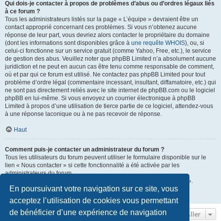
Qui dois-je contacter à propos de problèmes d’abus ou d’ordres légaux liés
à ce forum ?
Tous les administrateurs listés sur la page « L’équipe » devraient être un
contact approprié concernant ces problèmes. Si vous n’obtenez aucune
réponse de leur part, vous devriez alors contacter le propriétaire du domaine
(dont les informations sont disponibles grâce à
une requête WHOIS
), ou, si
celui-ci fonctionne sur un service gratuit (comme Yahoo, Free, etc.), le service
de gestion des abus. Veuillez noter que phpBB Limited n’a absolument aucune
juridiction et ne peut en aucun cas être tenu comme responsable de comment,
où et par qui ce forum est utilisé. Ne contactez pas phpBB Limited pour tout
problème d’ordre légal (commentaire incessant, insultant, diffamatoire, etc.) qui
ne sont pas directement reliés avec le site internet de phpBB.com ou le logiciel
phpBB en lui-même. Si vous envoyez un courrier électronique à phpBB
Limited à propos d’une utilisation de tierce partie de ce logiciel, attendez-vous
à une réponse laconique ou à ne pas recevoir de réponse.
Haut
Comment puis-je contacter un administrateur du forum ?
Tous les utilisateurs du forum peuvent utiliser le formulaire disponible sur le
lien « Nous contacter » si cette fonctionnalité a été activée par les
administrateurs du forum.
Les membres du forum peuvent également utiliser le lien « L’équipe ».
En poursuivant votre navigation sur ce site, vous
Haut
acceptez l’utilisation de cookies vous permettant
de bénéficier d’une expérience de navigation
Aller