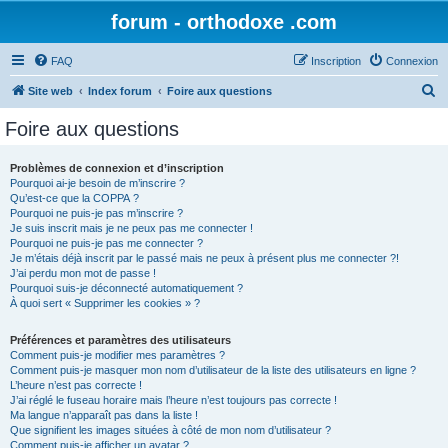
forum - orthodoxe .com
FAQ
Inscription
Connexion
R
Site web
Index forum
Foire aux questions
e
Foire aux questions
c
h
Problèmes de connexion et d’inscription
Pourquoi ai-je besoin de m’inscrire ?
e
Qu’est-ce que la COPPA ?
r
Pourquoi ne puis-je pas m’inscrire ?
Je suis inscrit mais je ne peux pas me connecter !
c
Pourquoi ne puis-je pas me connecter ?
Je m’étais déjà inscrit par le passé mais ne peux à présent plus me connecter ?!
h
J’ai perdu mon mot de passe !
e
Pourquoi suis-je déconnecté automatiquement ?
À quoi sert « Supprimer les cookies » ?
r
Préférences et paramètres des utilisateurs
Comment puis-je modifier mes paramètres ?
Comment puis-je masquer mon nom d’utilisateur de la liste des utilisateurs en ligne ?
L’heure n’est pas correcte !
J’ai réglé le fuseau horaire mais l’heure n’est toujours pas correcte !
Ma langue n’apparaît pas dans la liste !
Que signifient les images situées à côté de mon nom d’utilisateur ?
Comment puis-je afficher un avatar ?