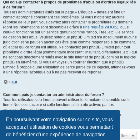
Qui dois-je contacter à propos de problèmes d’abus ou d’ordres légaux liés
à ce forum ?
Tous les administrateurs listés sur la page « L’équipe » devraient être un
contact approprié concernant ces problèmes. Si vous n’obtenez aucune
réponse de leur part, vous devriez alors contacter le propriétaire du domaine
(dont les informations sont disponibles grâce à
une requête WHOIS
), ou, si
celui-ci fonctionne sur un service gratuit (comme Yahoo, Free, etc.), le service
de gestion des abus. Veuillez noter que phpBB Limited n’a absolument aucune
juridiction et ne peut en aucun cas être tenu comme responsable de comment,
où et par qui ce forum est utilisé. Ne contactez pas phpBB Limited pour tout
problème d’ordre légal (commentaire incessant, insultant, diffamatoire, etc.) qui
ne sont pas directement reliés avec le site internet de phpBB.com ou le logiciel
phpBB en lui-même. Si vous envoyez un courrier électronique à phpBB
Limited à propos d’une utilisation de tierce partie de ce logiciel, attendez-vous
à une réponse laconique ou à ne pas recevoir de réponse.
Haut
Comment puis-je contacter un administrateur du forum ?
Tous les utilisateurs du forum peuvent utiliser le formulaire disponible sur le
lien « Nous contacter » si cette fonctionnalité a été activée par les
administrateurs du forum.
Les membres du forum peuvent également utiliser le lien « L’équipe ».
En poursuivant votre navigation sur ce site, vous
Haut
acceptez l’utilisation de cookies vous permettant
de bénéficier d’une expérience de navigation
Aller