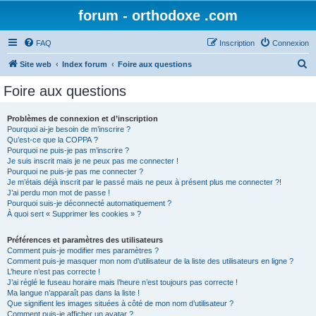
forum - orthodoxe .com
FAQ
Inscription
Connexion
R
Site web
Index forum
Foire aux questions
e
Foire aux questions
c
h
Problèmes de connexion et d’inscription
Pourquoi ai-je besoin de m’inscrire ?
e
Qu’est-ce que la COPPA ?
r
Pourquoi ne puis-je pas m’inscrire ?
Je suis inscrit mais je ne peux pas me connecter !
c
Pourquoi ne puis-je pas me connecter ?
Je m’étais déjà inscrit par le passé mais ne peux à présent plus me connecter ?!
h
J’ai perdu mon mot de passe !
e
Pourquoi suis-je déconnecté automatiquement ?
À quoi sert « Supprimer les cookies » ?
r
Préférences et paramètres des utilisateurs
Comment puis-je modifier mes paramètres ?
Comment puis-je masquer mon nom d’utilisateur de la liste des utilisateurs en ligne ?
L’heure n’est pas correcte !
J’ai réglé le fuseau horaire mais l’heure n’est toujours pas correcte !
Ma langue n’apparaît pas dans la liste !
Que signifient les images situées à côté de mon nom d’utilisateur ?
Comment puis-je afficher un avatar ?