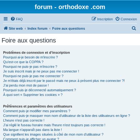
forum - orthodoxe .com
FAQ
Inscription
Connexion
R
Site web
Index forum
Foire aux questions
e
Foire aux questions
c
h
Problèmes de connexion et d’inscription
Pourquoi ai-je besoin de m’inscrire ?
e
Qu’est-ce que la COPPA ?
r
Pourquoi ne puis-je pas m’inscrire ?
Je suis inscrit mais je ne peux pas me connecter !
c
Pourquoi ne puis-je pas me connecter ?
Je m’étais déjà inscrit par le passé mais ne peux à présent plus me connecter ?!
h
J’ai perdu mon mot de passe !
e
Pourquoi suis-je déconnecté automatiquement ?
À quoi sert « Supprimer les cookies » ?
r
Préférences et paramètres des utilisateurs
Comment puis-je modifier mes paramètres ?
Comment puis-je masquer mon nom d’utilisateur de la liste des utilisateurs en ligne ?
L’heure n’est pas correcte !
J’ai réglé le fuseau horaire mais l’heure n’est toujours pas correcte !
Ma langue n’apparaît pas dans la liste !
Que signifient les images situées à côté de mon nom d’utilisateur ?
Comment puis-je afficher un avatar ?