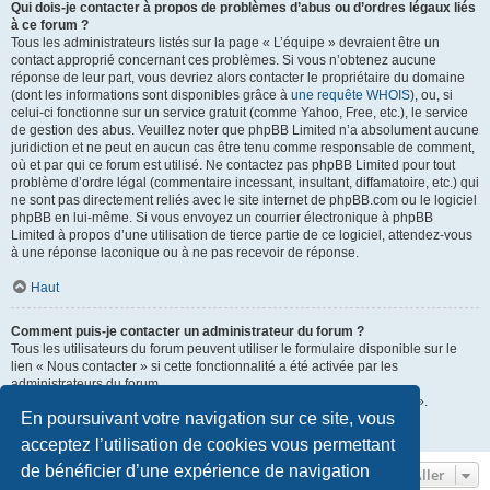
Qui dois-je contacter à propos de problèmes d’abus ou d’ordres légaux liés
à ce forum ?
Tous les administrateurs listés sur la page « L’équipe » devraient être un
contact approprié concernant ces problèmes. Si vous n’obtenez aucune
réponse de leur part, vous devriez alors contacter le propriétaire du domaine
(dont les informations sont disponibles grâce à
une requête WHOIS
), ou, si
celui-ci fonctionne sur un service gratuit (comme Yahoo, Free, etc.), le service
de gestion des abus. Veuillez noter que phpBB Limited n’a absolument aucune
juridiction et ne peut en aucun cas être tenu comme responsable de comment,
où et par qui ce forum est utilisé. Ne contactez pas phpBB Limited pour tout
problème d’ordre légal (commentaire incessant, insultant, diffamatoire, etc.) qui
ne sont pas directement reliés avec le site internet de phpBB.com ou le logiciel
phpBB en lui-même. Si vous envoyez un courrier électronique à phpBB
Limited à propos d’une utilisation de tierce partie de ce logiciel, attendez-vous
à une réponse laconique ou à ne pas recevoir de réponse.
Haut
Comment puis-je contacter un administrateur du forum ?
Tous les utilisateurs du forum peuvent utiliser le formulaire disponible sur le
lien « Nous contacter » si cette fonctionnalité a été activée par les
administrateurs du forum.
Les membres du forum peuvent également utiliser le lien « L’équipe ».
En poursuivant votre navigation sur ce site, vous
Haut
acceptez l’utilisation de cookies vous permettant
de bénéficier d’une expérience de navigation
Aller