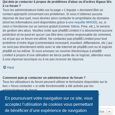
Qui dois-je contacter à propos de problèmes d’abus ou d’ordres légaux liés
à ce forum ?
Tous les administrateurs listés sur la page « L’équipe » devraient être un
contact approprié concernant ces problèmes. Si vous n’obtenez aucune
réponse de leur part, vous devriez alors contacter le propriétaire du domaine
(dont les informations sont disponibles grâce à
une requête WHOIS
), ou, si
celui-ci fonctionne sur un service gratuit (comme Yahoo, Free, etc.), le service
de gestion des abus. Veuillez noter que phpBB Limited n’a absolument aucune
juridiction et ne peut en aucun cas être tenu comme responsable de comment,
où et par qui ce forum est utilisé. Ne contactez pas phpBB Limited pour tout
problème d’ordre légal (commentaire incessant, insultant, diffamatoire, etc.) qui
ne sont pas directement reliés avec le site internet de phpBB.com ou le logiciel
phpBB en lui-même. Si vous envoyez un courrier électronique à phpBB
Limited à propos d’une utilisation de tierce partie de ce logiciel, attendez-vous
à une réponse laconique ou à ne pas recevoir de réponse.
Haut
Comment puis-je contacter un administrateur du forum ?
Tous les utilisateurs du forum peuvent utiliser le formulaire disponible sur le
lien « Nous contacter » si cette fonctionnalité a été activée par les
administrateurs du forum.
Les membres du forum peuvent également utiliser le lien « L’équipe ».
En poursuivant votre navigation sur ce site, vous
Haut
acceptez l’utilisation de cookies vous permettant
de bénéficier d’une expérience de navigation
Aller