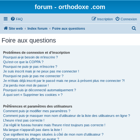
forum - orthodoxe .com
FAQ
Inscription
Connexion
R
Site web
Index forum
Foire aux questions
e
Foire aux questions
c
h
Problèmes de connexion et d’inscription
Pourquoi ai-je besoin de m’inscrire ?
e
Qu’est-ce que la COPPA ?
r
Pourquoi ne puis-je pas m’inscrire ?
Je suis inscrit mais je ne peux pas me connecter !
c
Pourquoi ne puis-je pas me connecter ?
Je m’étais déjà inscrit par le passé mais ne peux à présent plus me connecter ?!
h
J’ai perdu mon mot de passe !
e
Pourquoi suis-je déconnecté automatiquement ?
À quoi sert « Supprimer les cookies » ?
r
Préférences et paramètres des utilisateurs
Comment puis-je modifier mes paramètres ?
Comment puis-je masquer mon nom d’utilisateur de la liste des utilisateurs en ligne ?
L’heure n’est pas correcte !
J’ai réglé le fuseau horaire mais l’heure n’est toujours pas correcte !
Ma langue n’apparaît pas dans la liste !
Que signifient les images situées à côté de mon nom d’utilisateur ?
Comment puis-je afficher un avatar ?