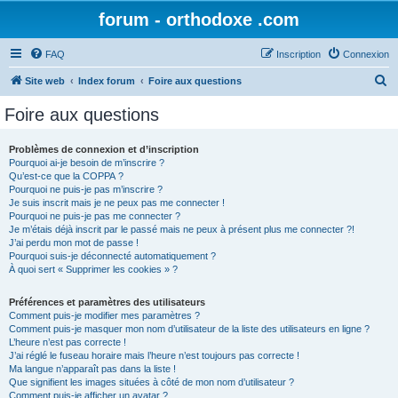
forum - orthodoxe .com
FAQ
Inscription
Connexion
R
Site web
Index forum
Foire aux questions
e
Foire aux questions
c
h
Problèmes de connexion et d’inscription
Pourquoi ai-je besoin de m’inscrire ?
e
Qu’est-ce que la COPPA ?
r
Pourquoi ne puis-je pas m’inscrire ?
Je suis inscrit mais je ne peux pas me connecter !
c
Pourquoi ne puis-je pas me connecter ?
Je m’étais déjà inscrit par le passé mais ne peux à présent plus me connecter ?!
h
J’ai perdu mon mot de passe !
e
Pourquoi suis-je déconnecté automatiquement ?
À quoi sert « Supprimer les cookies » ?
r
Préférences et paramètres des utilisateurs
Comment puis-je modifier mes paramètres ?
Comment puis-je masquer mon nom d’utilisateur de la liste des utilisateurs en ligne ?
L’heure n’est pas correcte !
J’ai réglé le fuseau horaire mais l’heure n’est toujours pas correcte !
Ma langue n’apparaît pas dans la liste !
Que signifient les images situées à côté de mon nom d’utilisateur ?
Comment puis-je afficher un avatar ?