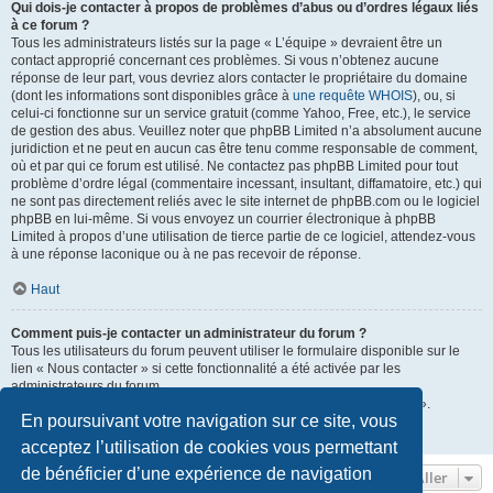
Qui dois-je contacter à propos de problèmes d’abus ou d’ordres légaux liés
à ce forum ?
Tous les administrateurs listés sur la page « L’équipe » devraient être un
contact approprié concernant ces problèmes. Si vous n’obtenez aucune
réponse de leur part, vous devriez alors contacter le propriétaire du domaine
(dont les informations sont disponibles grâce à
une requête WHOIS
), ou, si
celui-ci fonctionne sur un service gratuit (comme Yahoo, Free, etc.), le service
de gestion des abus. Veuillez noter que phpBB Limited n’a absolument aucune
juridiction et ne peut en aucun cas être tenu comme responsable de comment,
où et par qui ce forum est utilisé. Ne contactez pas phpBB Limited pour tout
problème d’ordre légal (commentaire incessant, insultant, diffamatoire, etc.) qui
ne sont pas directement reliés avec le site internet de phpBB.com ou le logiciel
phpBB en lui-même. Si vous envoyez un courrier électronique à phpBB
Limited à propos d’une utilisation de tierce partie de ce logiciel, attendez-vous
à une réponse laconique ou à ne pas recevoir de réponse.
Haut
Comment puis-je contacter un administrateur du forum ?
Tous les utilisateurs du forum peuvent utiliser le formulaire disponible sur le
lien « Nous contacter » si cette fonctionnalité a été activée par les
administrateurs du forum.
Les membres du forum peuvent également utiliser le lien « L’équipe ».
En poursuivant votre navigation sur ce site, vous
Haut
acceptez l’utilisation de cookies vous permettant
de bénéficier d’une expérience de navigation
Aller