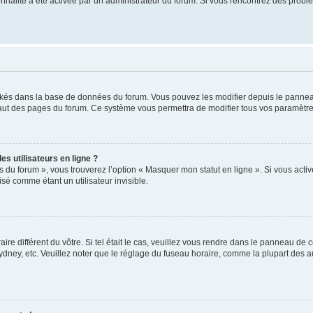
tionnalité a été activée par un administrateur du forum. Si vous rencontrez des pro
ockés dans la base de données du forum. Vous pouvez les modifier depuis le panneau 
haut des pages du forum. Ce système vous permettra de modifier tous vos paramètre
s utilisateurs en ligne ?
s du forum », vous trouverez l’option « Masquer mon statut en ligne ». Si vous activ
é comme étant un utilisateur invisible.
aire différent du vôtre. Si tel était le cas, veuillez vous rendre dans le panneau de co
ey, etc. Veuillez noter que le réglage du fuseau horaire, comme la plupart des autr