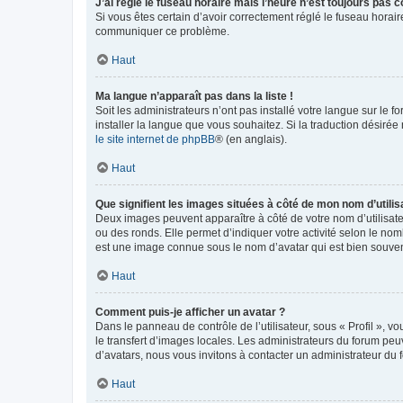
J’ai réglé le fuseau horaire mais l’heure n’est toujours pas c
Si vous êtes certain d’avoir correctement réglé le fuseau horaire
communiquer ce problème.
Haut
Ma langue n’apparaît pas dans la liste !
Soit les administrateurs n’ont pas installé votre langue sur le f
installer la langue que vous souhaitez. Si la traduction désirée
le site internet de phpBB
® (en anglais).
Haut
Que signifient les images situées à côté de mon nom d’utilis
Deux images peuvent apparaître à côté de votre nom d’utilisate
ou des ronds. Elle permet d’indiquer votre activité selon le no
est une image connue sous le nom d’avatar qui est bien souvent
Haut
Comment puis-je afficher un avatar ?
Dans le panneau de contrôle de l’utilisateur, sous « Profil », v
le transfert d’images locales. Les administrateurs du forum peuv
d’avatars, nous vous invitons à contacter un administrateur du 
Haut