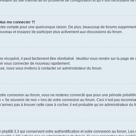
iétaire du site internet ait un problème de configuration et qu’il soit nécessaire de l
 plus me connecter ?!
votre compte pour une quelconque raison. De plus, beaucoup de forums suppriment pér
 nouveau et essayez de participer plus activement aux discussions du forum.
 récupéré, il peut facilement être réinitialisé. Veuillez vous rendre sur la page de
voir vous connecter de nouveau rapidement.
sse, nous vous invitons à contacter un administrateur du forum.
otre connexion au forum, vous ne resterez connecté que pour une période prédéfinie
se « Se souvenir de moi » lors de votre connexion au forum. Ceci n’est pas recomm
’arrivez pas à trouver cette case à cocher, il est probable qu’un administrateur du fo
 phpBB 3.3 qui conservent votre authentification et votre connexion au forum. Les 