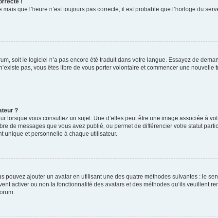
orrecte !
 mais que l’heure n’est toujours pas correcte, il est probable que l’horloge du serve
orum, soit le logiciel n’a pas encore été traduit dans votre langue. Essayez de deman
 n’existe pas, vous êtes libre de vous porter volontaire et commencer une nouvelle t
ateur ?
ur lorsque vous consultez un sujet. Une d’elles peut être une image associée à vo
mbre de messages que vous avez publié, ou permet de différencier votre statut parti
 unique et personnelle à chaque utilisateur.
ous pouvez ajouter un avatar en utilisant une des quatre méthodes suivantes : le serv
ent activer ou non la fonctionnalité des avatars et des méthodes qu’ils veuillent ren
forum.