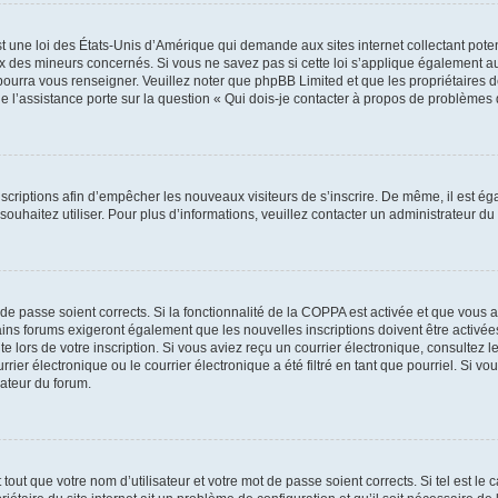
t une loi des États-Unis d’Amérique qui demande aux sites internet collectant pot
 des mineurs concernés. Si vous ne savez pas si cette loi s’applique également au
 pourra vous renseigner. Veuillez noter que phpBB Limited et que les propriétaires
ue l’assistance porte sur la question « Qui dois-je contacter à propos de problèmes 
inscriptions afin d’empêcher les nouveaux visiteurs de s’inscrire. De même, il est é
s souhaitez utiliser. Pour plus d’informations, veuillez contacter un administrateur du
t de passe soient corrects. Si la fonctionnalité de la COPPA est activée et que vous 
ains forums exigeront également que les nouvelles inscriptions doivent être activée
te lors de votre inscription. Si vous aviez reçu un courrier électronique, consultez l
r électronique ou le courrier électronique a été filtré en tant que pourriel. Si vo
rateur du forum.
out que votre nom d’utilisateur et votre mot de passe soient corrects. Si tel est le