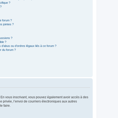
ifique ?
 ?
ce forum ?
s jointes ?
cussions ?
ible ?
 d’abus ou d’ordres légaux liés à ce forum ?
r du forum ?
ts. En vous inscrivant, vous pouvez également avoir accès à des
ie privée, l’envoi de courriers électroniques aux autres
e faire.