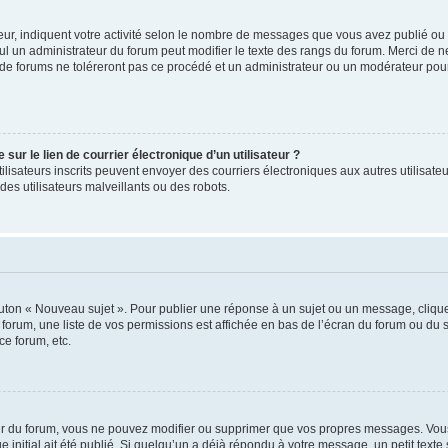
ur, indiquent votre activité selon le nombre de messages que vous avez publié ou id
eul un administrateur du forum peut modifier le texte des rangs du forum. Merci de 
de forums ne toléreront pas ce procédé et un administrateur ou un modérateur pou
ur le lien de courrier électronique d’un utilisateur ?
s utilisateurs inscrits peuvent envoyer des courriers électroniques aux autres utili
es utilisateurs malveillants ou des robots.
outon « Nouveau sujet ». Pour publier une réponse à un sujet ou un message, cliqu
 forum, une liste de vos permissions est affichée en bas de l’écran du forum ou du
ce forum, etc.
r du forum, vous ne pouvez modifier ou supprimer que vos propres messages. Vou
 initial ait été publié. Si quelqu’un a déjà répondu à votre message, un petit text