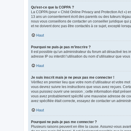
Qu’est-ce que la COPPA ?
La COPPA (pour « Child Online Privacy and Protection Act ») es
13 ans un consentement écrit des parents ou des tuteurs légaux
nous vous conseillons de contacter un conseiller juridique qui
et ne doivent donc pas être contactés à ce sujet, excepté lorsq
Haut
Pourquoi ne puis-je pas m’inscrire ?
Il est possible qu’un administrateur du forum ait désactivé les 
adresse IP ou interdit l’utilisation du nom d’utilisateur que vou
Haut
Je suis inscrit mais je ne peux pas me connecter !
Vérifiez en premier lieu que votre nom d’utilisateur et votre mo
vous devrez suivre les instructions que vous avez reçues. Cert
vous puissiez ouvrir une session ; cette information était présen
vous avez probablement spécifié une mauvaise adresse de courrie
avez spécifiée était correcte, essayez de contacter un administ
Haut
Pourquoi ne puis-je pas me connecter ?
Plusieurs raisons peuvent en être la cause. Assurez-vous avant t