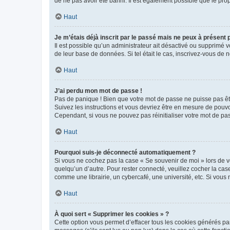
de ne pas avoir été banni. Il est également possible que le propr
Haut
Je m’étais déjà inscrit par le passé mais ne peux à présent
Il est possible qu’un administrateur ait désactivé ou supprimé 
de leur base de données. Si tel était le cas, inscrivez-vous de
Haut
J’ai perdu mon mot de passe !
Pas de panique ! Bien que votre mot de passe ne puisse pas être
Suivez les instructions et vous devriez être en mesure de pou
Cependant, si vous ne pouvez pas réinitialiser votre mot de pa
Haut
Pourquoi suis-je déconnecté automatiquement ?
Si vous ne cochez pas la case « Se souvenir de moi » lors de v
quelqu’un d’autre. Pour rester connecté, veuillez cocher la ca
comme une librairie, un cybercafé, une université, etc. Si vous n
Haut
À quoi sert « Supprimer les cookies » ?
Cette option vous permet d’effacer tous les cookies générés par