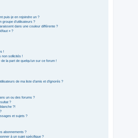
t puis-je en rejoindre un ?
 groupe d’utilisateurs ?
araissent dans une couleur différente ?
défaut » ?
s !
non sollicités !
e de la part de quelqu’un sur ce forum !
lisateurs de ma liste d’amis et d’ignorés ?
ans un ou des forums ?
sultat ?
blanche ?!
?
ssages et sujets ?
t les abonnements ?
onner à un sujet spécifique ?