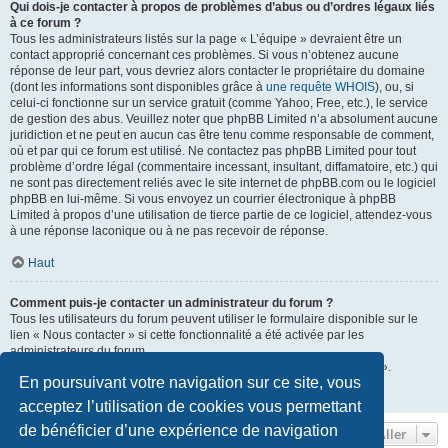
Qui dois-je contacter à propos de problèmes d’abus ou d’ordres légaux liés
à ce forum ?
Tous les administrateurs listés sur la page « L’équipe » devraient être un
contact approprié concernant ces problèmes. Si vous n’obtenez aucune
réponse de leur part, vous devriez alors contacter le propriétaire du domaine
(dont les informations sont disponibles grâce à
une requête WHOIS
), ou, si
celui-ci fonctionne sur un service gratuit (comme Yahoo, Free, etc.), le service
de gestion des abus. Veuillez noter que phpBB Limited n’a absolument aucune
juridiction et ne peut en aucun cas être tenu comme responsable de comment,
où et par qui ce forum est utilisé. Ne contactez pas phpBB Limited pour tout
problème d’ordre légal (commentaire incessant, insultant, diffamatoire, etc.) qui
ne sont pas directement reliés avec le site internet de phpBB.com ou le logiciel
phpBB en lui-même. Si vous envoyez un courrier électronique à phpBB
Limited à propos d’une utilisation de tierce partie de ce logiciel, attendez-vous
à une réponse laconique ou à ne pas recevoir de réponse.
Haut
Comment puis-je contacter un administrateur du forum ?
Tous les utilisateurs du forum peuvent utiliser le formulaire disponible sur le
lien « Nous contacter » si cette fonctionnalité a été activée par les
administrateurs du forum.
Les membres du forum peuvent également utiliser le lien « L’équipe ».
En poursuivant votre navigation sur ce site, vous
Haut
acceptez l’utilisation de cookies vous permettant
de bénéficier d’une expérience de navigation
Aller