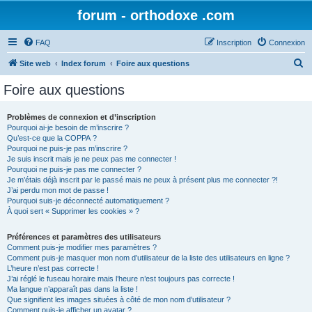
forum - orthodoxe .com
FAQ
Inscription
Connexion
R
Site web
Index forum
Foire aux questions
e
Foire aux questions
c
h
Problèmes de connexion et d’inscription
Pourquoi ai-je besoin de m’inscrire ?
e
Qu’est-ce que la COPPA ?
r
Pourquoi ne puis-je pas m’inscrire ?
Je suis inscrit mais je ne peux pas me connecter !
c
Pourquoi ne puis-je pas me connecter ?
Je m’étais déjà inscrit par le passé mais ne peux à présent plus me connecter ?!
h
J’ai perdu mon mot de passe !
e
Pourquoi suis-je déconnecté automatiquement ?
À quoi sert « Supprimer les cookies » ?
r
Préférences et paramètres des utilisateurs
Comment puis-je modifier mes paramètres ?
Comment puis-je masquer mon nom d’utilisateur de la liste des utilisateurs en ligne ?
L’heure n’est pas correcte !
J’ai réglé le fuseau horaire mais l’heure n’est toujours pas correcte !
Ma langue n’apparaît pas dans la liste !
Que signifient les images situées à côté de mon nom d’utilisateur ?
Comment puis-je afficher un avatar ?