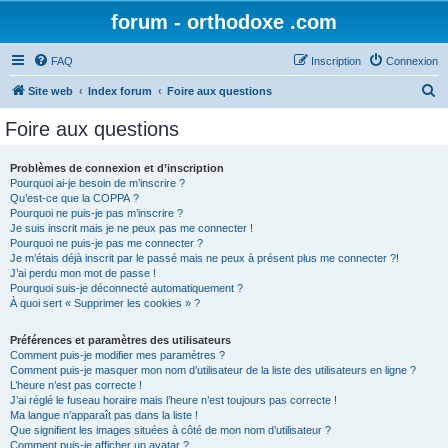
forum - orthodoxe .com
FAQ
Inscription
Connexion
R
Site web
Index forum
Foire aux questions
e
Foire aux questions
c
h
Problèmes de connexion et d’inscription
Pourquoi ai-je besoin de m’inscrire ?
e
Qu’est-ce que la COPPA ?
r
Pourquoi ne puis-je pas m’inscrire ?
Je suis inscrit mais je ne peux pas me connecter !
c
Pourquoi ne puis-je pas me connecter ?
Je m’étais déjà inscrit par le passé mais ne peux à présent plus me connecter ?!
h
J’ai perdu mon mot de passe !
e
Pourquoi suis-je déconnecté automatiquement ?
À quoi sert « Supprimer les cookies » ?
r
Préférences et paramètres des utilisateurs
Comment puis-je modifier mes paramètres ?
Comment puis-je masquer mon nom d’utilisateur de la liste des utilisateurs en ligne ?
L’heure n’est pas correcte !
J’ai réglé le fuseau horaire mais l’heure n’est toujours pas correcte !
Ma langue n’apparaît pas dans la liste !
Que signifient les images situées à côté de mon nom d’utilisateur ?
Comment puis-je afficher un avatar ?