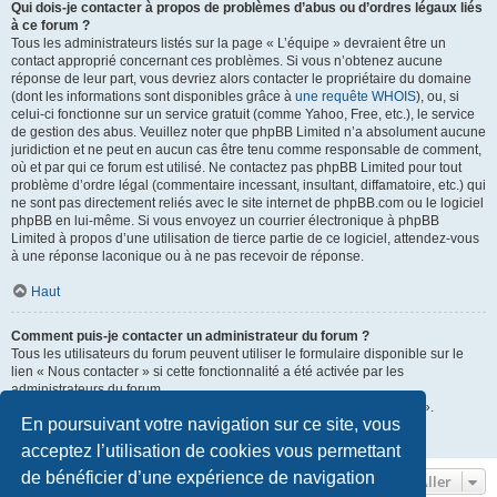
Qui dois-je contacter à propos de problèmes d’abus ou d’ordres légaux liés
à ce forum ?
Tous les administrateurs listés sur la page « L’équipe » devraient être un
contact approprié concernant ces problèmes. Si vous n’obtenez aucune
réponse de leur part, vous devriez alors contacter le propriétaire du domaine
(dont les informations sont disponibles grâce à
une requête WHOIS
), ou, si
celui-ci fonctionne sur un service gratuit (comme Yahoo, Free, etc.), le service
de gestion des abus. Veuillez noter que phpBB Limited n’a absolument aucune
juridiction et ne peut en aucun cas être tenu comme responsable de comment,
où et par qui ce forum est utilisé. Ne contactez pas phpBB Limited pour tout
problème d’ordre légal (commentaire incessant, insultant, diffamatoire, etc.) qui
ne sont pas directement reliés avec le site internet de phpBB.com ou le logiciel
phpBB en lui-même. Si vous envoyez un courrier électronique à phpBB
Limited à propos d’une utilisation de tierce partie de ce logiciel, attendez-vous
à une réponse laconique ou à ne pas recevoir de réponse.
Haut
Comment puis-je contacter un administrateur du forum ?
Tous les utilisateurs du forum peuvent utiliser le formulaire disponible sur le
lien « Nous contacter » si cette fonctionnalité a été activée par les
administrateurs du forum.
Les membres du forum peuvent également utiliser le lien « L’équipe ».
En poursuivant votre navigation sur ce site, vous
Haut
acceptez l’utilisation de cookies vous permettant
de bénéficier d’une expérience de navigation
Aller