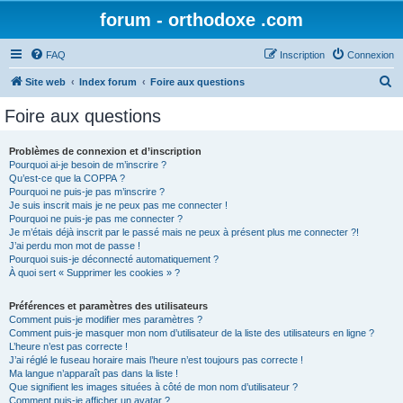
forum - orthodoxe .com
FAQ
Inscription
Connexion
R
Site web
Index forum
Foire aux questions
e
Foire aux questions
c
h
Problèmes de connexion et d’inscription
Pourquoi ai-je besoin de m’inscrire ?
e
Qu’est-ce que la COPPA ?
r
Pourquoi ne puis-je pas m’inscrire ?
Je suis inscrit mais je ne peux pas me connecter !
c
Pourquoi ne puis-je pas me connecter ?
Je m’étais déjà inscrit par le passé mais ne peux à présent plus me connecter ?!
h
J’ai perdu mon mot de passe !
e
Pourquoi suis-je déconnecté automatiquement ?
À quoi sert « Supprimer les cookies » ?
r
Préférences et paramètres des utilisateurs
Comment puis-je modifier mes paramètres ?
Comment puis-je masquer mon nom d’utilisateur de la liste des utilisateurs en ligne ?
L’heure n’est pas correcte !
J’ai réglé le fuseau horaire mais l’heure n’est toujours pas correcte !
Ma langue n’apparaît pas dans la liste !
Que signifient les images situées à côté de mon nom d’utilisateur ?
Comment puis-je afficher un avatar ?