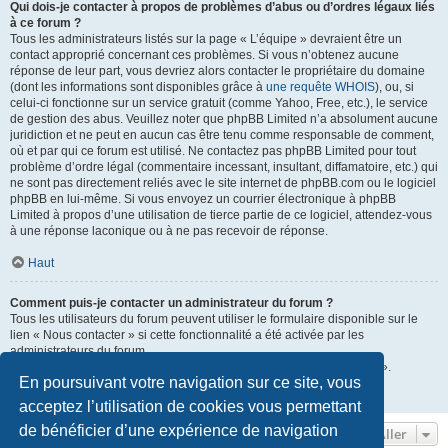
Qui dois-je contacter à propos de problèmes d’abus ou d’ordres légaux liés
à ce forum ?
Tous les administrateurs listés sur la page « L’équipe » devraient être un
contact approprié concernant ces problèmes. Si vous n’obtenez aucune
réponse de leur part, vous devriez alors contacter le propriétaire du domaine
(dont les informations sont disponibles grâce à
une requête WHOIS
), ou, si
celui-ci fonctionne sur un service gratuit (comme Yahoo, Free, etc.), le service
de gestion des abus. Veuillez noter que phpBB Limited n’a absolument aucune
juridiction et ne peut en aucun cas être tenu comme responsable de comment,
où et par qui ce forum est utilisé. Ne contactez pas phpBB Limited pour tout
problème d’ordre légal (commentaire incessant, insultant, diffamatoire, etc.) qui
ne sont pas directement reliés avec le site internet de phpBB.com ou le logiciel
phpBB en lui-même. Si vous envoyez un courrier électronique à phpBB
Limited à propos d’une utilisation de tierce partie de ce logiciel, attendez-vous
à une réponse laconique ou à ne pas recevoir de réponse.
Haut
Comment puis-je contacter un administrateur du forum ?
Tous les utilisateurs du forum peuvent utiliser le formulaire disponible sur le
lien « Nous contacter » si cette fonctionnalité a été activée par les
administrateurs du forum.
Les membres du forum peuvent également utiliser le lien « L’équipe ».
En poursuivant votre navigation sur ce site, vous
Haut
acceptez l’utilisation de cookies vous permettant
de bénéficier d’une expérience de navigation
Aller