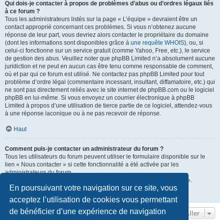
Qui dois-je contacter à propos de problèmes d’abus ou d’ordres légaux liés
à ce forum ?
Tous les administrateurs listés sur la page « L’équipe » devraient être un
contact approprié concernant ces problèmes. Si vous n’obtenez aucune
réponse de leur part, vous devriez alors contacter le propriétaire du domaine
(dont les informations sont disponibles grâce à
une requête WHOIS
), ou, si
celui-ci fonctionne sur un service gratuit (comme Yahoo, Free, etc.), le service
de gestion des abus. Veuillez noter que phpBB Limited n’a absolument aucune
juridiction et ne peut en aucun cas être tenu comme responsable de comment,
où et par qui ce forum est utilisé. Ne contactez pas phpBB Limited pour tout
problème d’ordre légal (commentaire incessant, insultant, diffamatoire, etc.) qui
ne sont pas directement reliés avec le site internet de phpBB.com ou le logiciel
phpBB en lui-même. Si vous envoyez un courrier électronique à phpBB
Limited à propos d’une utilisation de tierce partie de ce logiciel, attendez-vous
à une réponse laconique ou à ne pas recevoir de réponse.
Haut
Comment puis-je contacter un administrateur du forum ?
Tous les utilisateurs du forum peuvent utiliser le formulaire disponible sur le
lien « Nous contacter » si cette fonctionnalité a été activée par les
administrateurs du forum.
Les membres du forum peuvent également utiliser le lien « L’équipe ».
En poursuivant votre navigation sur ce site, vous
Haut
acceptez l’utilisation de cookies vous permettant
de bénéficier d’une expérience de navigation
Aller