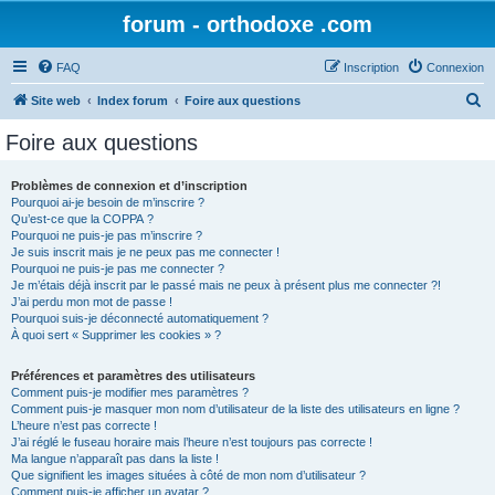
forum - orthodoxe .com
FAQ
Inscription
Connexion
R
Site web
Index forum
Foire aux questions
e
Foire aux questions
c
h
Problèmes de connexion et d’inscription
Pourquoi ai-je besoin de m’inscrire ?
e
Qu’est-ce que la COPPA ?
r
Pourquoi ne puis-je pas m’inscrire ?
Je suis inscrit mais je ne peux pas me connecter !
c
Pourquoi ne puis-je pas me connecter ?
Je m’étais déjà inscrit par le passé mais ne peux à présent plus me connecter ?!
h
J’ai perdu mon mot de passe !
e
Pourquoi suis-je déconnecté automatiquement ?
À quoi sert « Supprimer les cookies » ?
r
Préférences et paramètres des utilisateurs
Comment puis-je modifier mes paramètres ?
Comment puis-je masquer mon nom d’utilisateur de la liste des utilisateurs en ligne ?
L’heure n’est pas correcte !
J’ai réglé le fuseau horaire mais l’heure n’est toujours pas correcte !
Ma langue n’apparaît pas dans la liste !
Que signifient les images situées à côté de mon nom d’utilisateur ?
Comment puis-je afficher un avatar ?