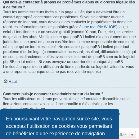
Qui dois-je contacter à propos de problèmes d’abus ou d’ordres légaux liés
à ce forum ?
Tous les administrateurs listés sur la page « L’équipe » devraient être un
contact approprié concernant ces problèmes. Si vous n’obtenez aucune
réponse de leur part, vous devriez alors contacter le propriétaire du domaine
(dont les informations sont disponibles grâce à
une requête WHOIS
), ou, si
celui-ci fonctionne sur un service gratuit (comme Yahoo, Free, etc.), le service
de gestion des abus. Veuillez noter que phpBB Limited n’a absolument aucune
juridiction et ne peut en aucun cas être tenu comme responsable de comment,
où et par qui ce forum est utilisé. Ne contactez pas phpBB Limited pour tout
problème d’ordre légal (commentaire incessant, insultant, diffamatoire, etc.) qui
ne sont pas directement reliés avec le site internet de phpBB.com ou le logiciel
phpBB en lui-même. Si vous envoyez un courrier électronique à phpBB
Limited à propos d’une utilisation de tierce partie de ce logiciel, attendez-vous
à une réponse laconique ou à ne pas recevoir de réponse.
Haut
Comment puis-je contacter un administrateur du forum ?
Tous les utilisateurs du forum peuvent utiliser le formulaire disponible sur le
lien « Nous contacter » si cette fonctionnalité a été activée par les
administrateurs du forum.
Les membres du forum peuvent également utiliser le lien « L’équipe ».
En poursuivant votre navigation sur ce site, vous
Haut
acceptez l’utilisation de cookies vous permettant
de bénéficier d’une expérience de navigation
Aller