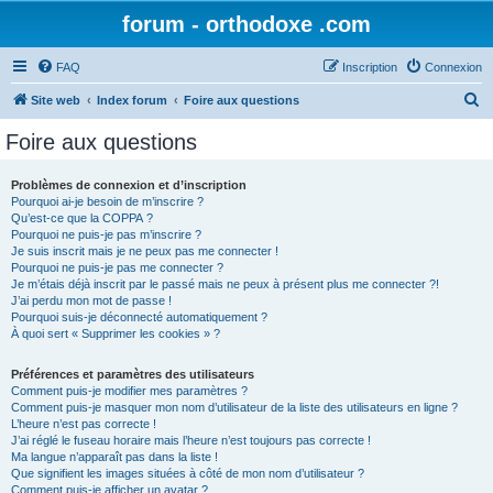
forum - orthodoxe .com
FAQ
Inscription
Connexion
R
Site web
Index forum
Foire aux questions
e
Foire aux questions
c
h
Problèmes de connexion et d’inscription
Pourquoi ai-je besoin de m’inscrire ?
e
Qu’est-ce que la COPPA ?
r
Pourquoi ne puis-je pas m’inscrire ?
Je suis inscrit mais je ne peux pas me connecter !
c
Pourquoi ne puis-je pas me connecter ?
Je m’étais déjà inscrit par le passé mais ne peux à présent plus me connecter ?!
h
J’ai perdu mon mot de passe !
e
Pourquoi suis-je déconnecté automatiquement ?
À quoi sert « Supprimer les cookies » ?
r
Préférences et paramètres des utilisateurs
Comment puis-je modifier mes paramètres ?
Comment puis-je masquer mon nom d’utilisateur de la liste des utilisateurs en ligne ?
L’heure n’est pas correcte !
J’ai réglé le fuseau horaire mais l’heure n’est toujours pas correcte !
Ma langue n’apparaît pas dans la liste !
Que signifient les images situées à côté de mon nom d’utilisateur ?
Comment puis-je afficher un avatar ?