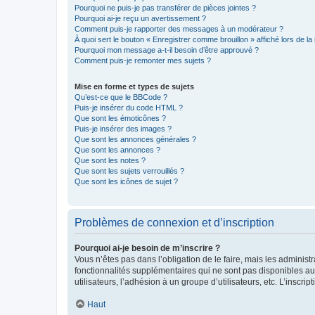
Pourquoi ne puis-je pas transférer de pièces jointes ?
Pourquoi ai-je reçu un avertissement ?
Comment puis-je rapporter des messages à un modérateur ?
À quoi sert le bouton « Enregistrer comme brouillon » affiché lors de la 
Pourquoi mon message a-t-il besoin d’être approuvé ?
Comment puis-je remonter mes sujets ?
Mise en forme et types de sujets
Qu’est-ce que le BBCode ?
Puis-je insérer du code HTML ?
Que sont les émoticônes ?
Puis-je insérer des images ?
Que sont les annonces générales ?
Que sont les annonces ?
Que sont les notes ?
Que sont les sujets verrouillés ?
Que sont les icônes de sujet ?
Problèmes de connexion et d’inscription
Pourquoi ai-je besoin de m’inscrire ?
Vous n’êtes pas dans l’obligation de le faire, mais les adminis
fonctionnalités supplémentaires qui ne sont pas disponibles aux 
utilisateurs, l’adhésion à un groupe d’utilisateurs, etc. L’insc
Haut