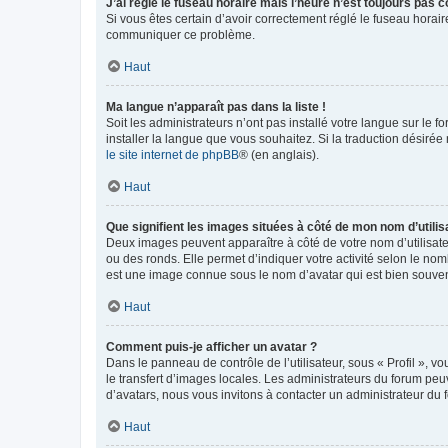
J’ai réglé le fuseau horaire mais l’heure n’est toujours pas c
Si vous êtes certain d’avoir correctement réglé le fuseau horaire
communiquer ce problème.
Haut
Ma langue n’apparaît pas dans la liste !
Soit les administrateurs n’ont pas installé votre langue sur le f
installer la langue que vous souhaitez. Si la traduction désirée
le site internet de phpBB
® (en anglais).
Haut
Que signifient les images situées à côté de mon nom d’utilis
Deux images peuvent apparaître à côté de votre nom d’utilisate
ou des ronds. Elle permet d’indiquer votre activité selon le no
est une image connue sous le nom d’avatar qui est bien souvent
Haut
Comment puis-je afficher un avatar ?
Dans le panneau de contrôle de l’utilisateur, sous « Profil », v
le transfert d’images locales. Les administrateurs du forum peuv
d’avatars, nous vous invitons à contacter un administrateur du 
Haut