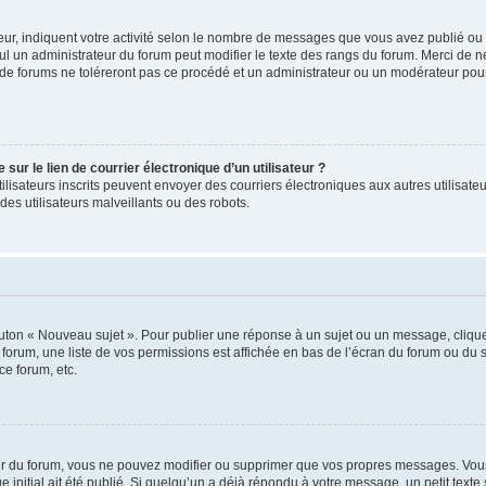
ur, indiquent votre activité selon le nombre de messages que vous avez publié ou id
eul un administrateur du forum peut modifier le texte des rangs du forum. Merci de 
de forums ne toléreront pas ce procédé et un administrateur ou un modérateur pou
ur le lien de courrier électronique d’un utilisateur ?
s utilisateurs inscrits peuvent envoyer des courriers électroniques aux autres utili
es utilisateurs malveillants ou des robots.
outon « Nouveau sujet ». Pour publier une réponse à un sujet ou un message, cliqu
 forum, une liste de vos permissions est affichée en bas de l’écran du forum ou du
ce forum, etc.
r du forum, vous ne pouvez modifier ou supprimer que vos propres messages. Vou
 initial ait été publié. Si quelqu’un a déjà répondu à votre message, un petit text