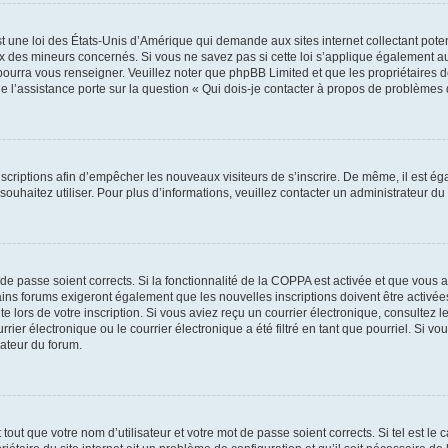
t une loi des États-Unis d’Amérique qui demande aux sites internet collectant pot
 des mineurs concernés. Si vous ne savez pas si cette loi s’applique également au
 pourra vous renseigner. Veuillez noter que phpBB Limited et que les propriétaires
ue l’assistance porte sur la question « Qui dois-je contacter à propos de problèmes 
inscriptions afin d’empêcher les nouveaux visiteurs de s’inscrire. De même, il est é
s souhaitez utiliser. Pour plus d’informations, veuillez contacter un administrateur du
t de passe soient corrects. Si la fonctionnalité de la COPPA est activée et que vous 
ains forums exigeront également que les nouvelles inscriptions doivent être activée
te lors de votre inscription. Si vous aviez reçu un courrier électronique, consultez l
r électronique ou le courrier électronique a été filtré en tant que pourriel. Si vo
rateur du forum.
out que votre nom d’utilisateur et votre mot de passe soient corrects. Si tel est le