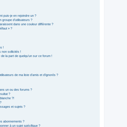
t puis-je en rejoindre un ?
 groupe d’utilisateurs ?
araissent dans une couleur différente ?
défaut » ?
s !
non sollicités !
e de la part de quelqu’un sur ce forum !
lisateurs de ma liste d’amis et d’ignorés ?
ans un ou des forums ?
sultat ?
blanche ?!
?
ssages et sujets ?
t les abonnements ?
onner à un sujet spécifique ?