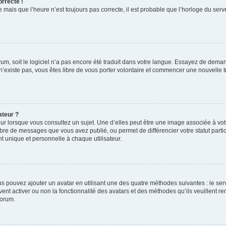
orrecte !
 mais que l’heure n’est toujours pas correcte, il est probable que l’horloge du serve
orum, soit le logiciel n’a pas encore été traduit dans votre langue. Essayez de deman
 n’existe pas, vous êtes libre de vous porter volontaire et commencer une nouvelle t
ateur ?
ur lorsque vous consultez un sujet. Une d’elles peut être une image associée à vo
mbre de messages que vous avez publié, ou permet de différencier votre statut parti
 unique et personnelle à chaque utilisateur.
ous pouvez ajouter un avatar en utilisant une des quatre méthodes suivantes : le serv
ent activer ou non la fonctionnalité des avatars et des méthodes qu’ils veuillent ren
forum.