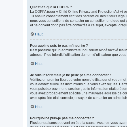
Qu’est-ce que la COPPA ?
La COPPA (pour « Child Online Privacy and Protection Act ») es
13 ans un consentement écrit des parents ou des tuteurs légaux
nous vous conseillons de contacter un conseiller juridique qui
et ne doivent donc pas être contactés à ce sujet, excepté lorsq
Haut
Pourquoi ne puis-je pas m’inscrire ?
Il est possible qu’un administrateur du forum ait désactivé les 
adresse IP ou interdit l’utilisation du nom d’utilisateur que vou
Haut
Je suis inscrit mais je ne peux pas me connecter !
Vérifiez en premier lieu que votre nom d’utilisateur et votre mo
vous devrez suivre les instructions que vous avez reçues. Cert
vous puissiez ouvrir une session ; cette information était présen
vous avez probablement spécifié une mauvaise adresse de courrie
avez spécifiée était correcte, essayez de contacter un administ
Haut
Pourquoi ne puis-je pas me connecter ?
Plusieurs raisons peuvent en être la cause. Assurez-vous avant t