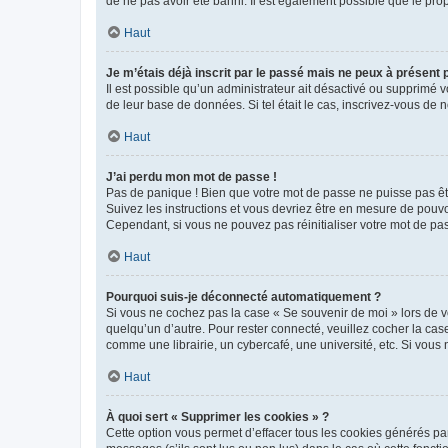
de ne pas avoir été banni. Il est également possible que le propr
Haut
Je m’étais déjà inscrit par le passé mais ne peux à présent
Il est possible qu’un administrateur ait désactivé ou supprimé 
de leur base de données. Si tel était le cas, inscrivez-vous de
Haut
J’ai perdu mon mot de passe !
Pas de panique ! Bien que votre mot de passe ne puisse pas être
Suivez les instructions et vous devriez être en mesure de pou
Cependant, si vous ne pouvez pas réinitialiser votre mot de pa
Haut
Pourquoi suis-je déconnecté automatiquement ?
Si vous ne cochez pas la case « Se souvenir de moi » lors de v
quelqu’un d’autre. Pour rester connecté, veuillez cocher la ca
comme une librairie, un cybercafé, une université, etc. Si vous n
Haut
À quoi sert « Supprimer les cookies » ?
Cette option vous permet d’effacer tous les cookies générés par