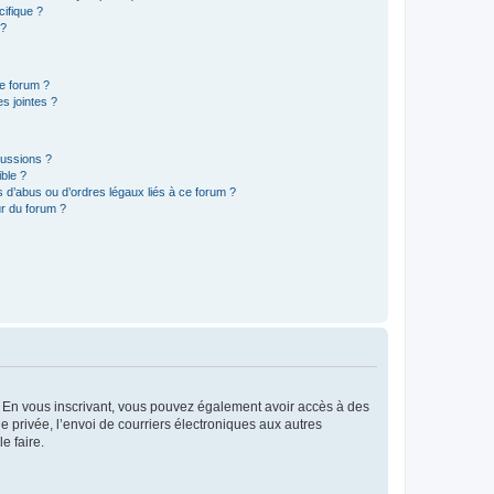
ifique ?
 ?
ce forum ?
s jointes ?
cussions ?
ible ?
 d’abus ou d’ordres légaux liés à ce forum ?
r du forum ?
ts. En vous inscrivant, vous pouvez également avoir accès à des
ie privée, l’envoi de courriers électroniques aux autres
e faire.