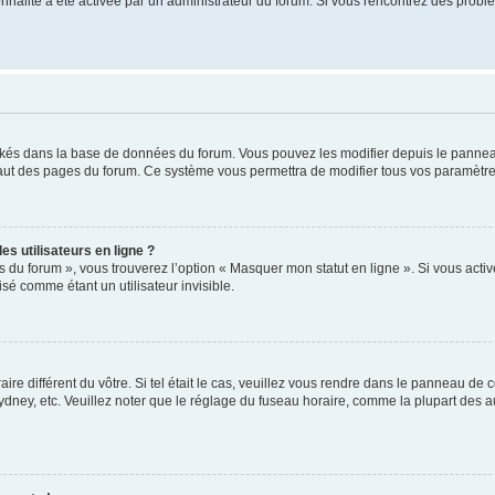
tionnalité a été activée par un administrateur du forum. Si vous rencontrez des pro
ockés dans la base de données du forum. Vous pouvez les modifier depuis le panneau 
haut des pages du forum. Ce système vous permettra de modifier tous vos paramètre
s utilisateurs en ligne ?
s du forum », vous trouverez l’option « Masquer mon statut en ligne ». Si vous activ
é comme étant un utilisateur invisible.
aire différent du vôtre. Si tel était le cas, veuillez vous rendre dans le panneau de co
ey, etc. Veuillez noter que le réglage du fuseau horaire, comme la plupart des autr