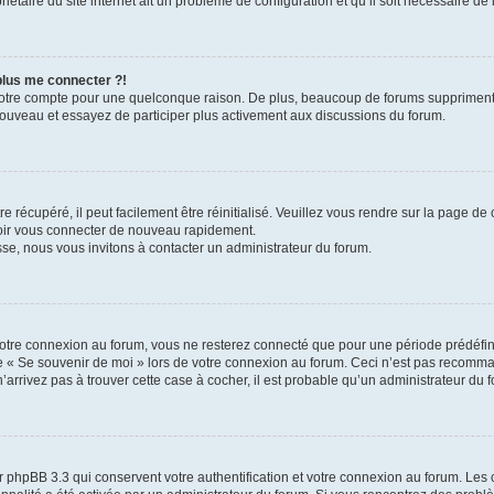
iétaire du site internet ait un problème de configuration et qu’il soit nécessaire de l
 plus me connecter ?!
votre compte pour une quelconque raison. De plus, beaucoup de forums suppriment pér
 nouveau et essayez de participer plus activement aux discussions du forum.
 récupéré, il peut facilement être réinitialisé. Veuillez vous rendre sur la page de
voir vous connecter de nouveau rapidement.
sse, nous vous invitons à contacter un administrateur du forum.
otre connexion au forum, vous ne resterez connecté que pour une période prédéfinie
se « Se souvenir de moi » lors de votre connexion au forum. Ceci n’est pas recomm
’arrivez pas à trouver cette case à cocher, il est probable qu’un administrateur du fo
 phpBB 3.3 qui conservent votre authentification et votre connexion au forum. Les 