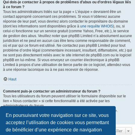
Qui dois-je contacter à propos de problèmes d’abus ou d’ordres légaux liés
à ce forum ?
Tous les administrateurs listés sur la page « L’équipe » devraient être un
contact approprié concernant ces problèmes. Si vous n’obtenez aucune
réponse de leur part, vous devriez alors contacter le propriétaire du domaine
(dont les informations sont disponibles grâce à
une requête WHOIS
), ou, si
celui-ci fonctionne sur un service gratuit (comme Yahoo, Free, etc.), le service
de gestion des abus. Veuillez noter que phpBB Limited n’a absolument aucune
juridiction et ne peut en aucun cas être tenu comme responsable de comment,
où et par qui ce forum est utilisé. Ne contactez pas phpBB Limited pour tout
problème d’ordre légal (commentaire incessant, insultant, diffamatoire, etc.) qui
ne sont pas directement reliés avec le site internet de phpBB.com ou le logiciel
phpBB en lui-même. Si vous envoyez un courrier électronique à phpBB
Limited à propos d’une utilisation de tierce partie de ce logiciel, attendez-vous
à une réponse laconique ou à ne pas recevoir de réponse.
Haut
Comment puis-je contacter un administrateur du forum ?
Tous les utilisateurs du forum peuvent utiliser le formulaire disponible sur le
lien « Nous contacter » si cette fonctionnalité a été activée par les
administrateurs du forum.
Les membres du forum peuvent également utiliser le lien « L’équipe ».
En poursuivant votre navigation sur ce site, vous
Haut
acceptez l’utilisation de cookies vous permettant
de bénéficier d’une expérience de navigation
Aller