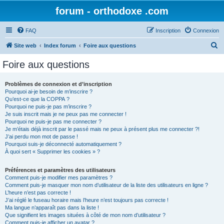
forum - orthodoxe .com
FAQ
Inscription
Connexion
R
Site web
Index forum
Foire aux questions
e
Foire aux questions
c
h
Problèmes de connexion et d’inscription
Pourquoi ai-je besoin de m’inscrire ?
e
Qu’est-ce que la COPPA ?
r
Pourquoi ne puis-je pas m’inscrire ?
Je suis inscrit mais je ne peux pas me connecter !
c
Pourquoi ne puis-je pas me connecter ?
Je m’étais déjà inscrit par le passé mais ne peux à présent plus me connecter ?!
h
J’ai perdu mon mot de passe !
e
Pourquoi suis-je déconnecté automatiquement ?
À quoi sert « Supprimer les cookies » ?
r
Préférences et paramètres des utilisateurs
Comment puis-je modifier mes paramètres ?
Comment puis-je masquer mon nom d’utilisateur de la liste des utilisateurs en ligne ?
L’heure n’est pas correcte !
J’ai réglé le fuseau horaire mais l’heure n’est toujours pas correcte !
Ma langue n’apparaît pas dans la liste !
Que signifient les images situées à côté de mon nom d’utilisateur ?
Comment puis-je afficher un avatar ?