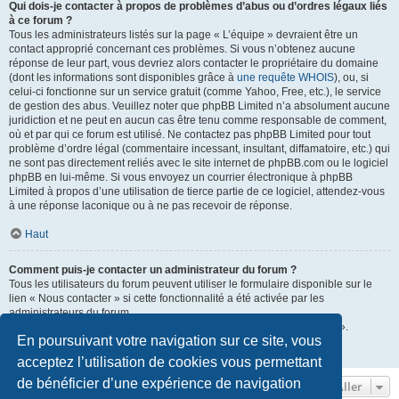
Qui dois-je contacter à propos de problèmes d’abus ou d’ordres légaux liés
à ce forum ?
Tous les administrateurs listés sur la page « L’équipe » devraient être un
contact approprié concernant ces problèmes. Si vous n’obtenez aucune
réponse de leur part, vous devriez alors contacter le propriétaire du domaine
(dont les informations sont disponibles grâce à
une requête WHOIS
), ou, si
celui-ci fonctionne sur un service gratuit (comme Yahoo, Free, etc.), le service
de gestion des abus. Veuillez noter que phpBB Limited n’a absolument aucune
juridiction et ne peut en aucun cas être tenu comme responsable de comment,
où et par qui ce forum est utilisé. Ne contactez pas phpBB Limited pour tout
problème d’ordre légal (commentaire incessant, insultant, diffamatoire, etc.) qui
ne sont pas directement reliés avec le site internet de phpBB.com ou le logiciel
phpBB en lui-même. Si vous envoyez un courrier électronique à phpBB
Limited à propos d’une utilisation de tierce partie de ce logiciel, attendez-vous
à une réponse laconique ou à ne pas recevoir de réponse.
Haut
Comment puis-je contacter un administrateur du forum ?
Tous les utilisateurs du forum peuvent utiliser le formulaire disponible sur le
lien « Nous contacter » si cette fonctionnalité a été activée par les
administrateurs du forum.
Les membres du forum peuvent également utiliser le lien « L’équipe ».
En poursuivant votre navigation sur ce site, vous
Haut
acceptez l’utilisation de cookies vous permettant
de bénéficier d’une expérience de navigation
Aller