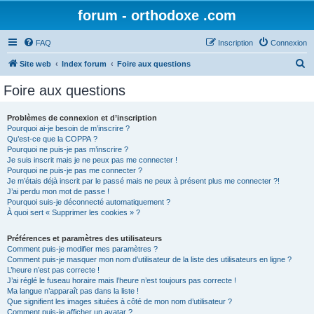
forum - orthodoxe .com
FAQ
Inscription
Connexion
R
Site web
Index forum
Foire aux questions
e
Foire aux questions
c
h
Problèmes de connexion et d’inscription
Pourquoi ai-je besoin de m’inscrire ?
e
Qu’est-ce que la COPPA ?
r
Pourquoi ne puis-je pas m’inscrire ?
Je suis inscrit mais je ne peux pas me connecter !
c
Pourquoi ne puis-je pas me connecter ?
Je m’étais déjà inscrit par le passé mais ne peux à présent plus me connecter ?!
h
J’ai perdu mon mot de passe !
e
Pourquoi suis-je déconnecté automatiquement ?
À quoi sert « Supprimer les cookies » ?
r
Préférences et paramètres des utilisateurs
Comment puis-je modifier mes paramètres ?
Comment puis-je masquer mon nom d’utilisateur de la liste des utilisateurs en ligne ?
L’heure n’est pas correcte !
J’ai réglé le fuseau horaire mais l’heure n’est toujours pas correcte !
Ma langue n’apparaît pas dans la liste !
Que signifient les images situées à côté de mon nom d’utilisateur ?
Comment puis-je afficher un avatar ?