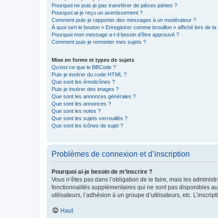
Pourquoi ne puis-je pas transférer de pièces jointes ?
Pourquoi ai-je reçu un avertissement ?
Comment puis-je rapporter des messages à un modérateur ?
À quoi sert le bouton « Enregistrer comme brouillon » affiché lors de la 
Pourquoi mon message a-t-il besoin d’être approuvé ?
Comment puis-je remonter mes sujets ?
Mise en forme et types de sujets
Qu’est-ce que le BBCode ?
Puis-je insérer du code HTML ?
Que sont les émoticônes ?
Puis-je insérer des images ?
Que sont les annonces générales ?
Que sont les annonces ?
Que sont les notes ?
Que sont les sujets verrouillés ?
Que sont les icônes de sujet ?
Problèmes de connexion et d’inscription
Pourquoi ai-je besoin de m’inscrire ?
Vous n’êtes pas dans l’obligation de le faire, mais les adminis
fonctionnalités supplémentaires qui ne sont pas disponibles aux 
utilisateurs, l’adhésion à un groupe d’utilisateurs, etc. L’insc
Haut