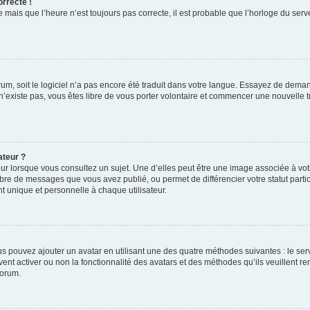
orrecte !
 mais que l’heure n’est toujours pas correcte, il est probable que l’horloge du serve
orum, soit le logiciel n’a pas encore été traduit dans votre langue. Essayez de deman
 n’existe pas, vous êtes libre de vous porter volontaire et commencer une nouvelle t
ateur ?
ur lorsque vous consultez un sujet. Une d’elles peut être une image associée à vo
mbre de messages que vous avez publié, ou permet de différencier votre statut parti
 unique et personnelle à chaque utilisateur.
ous pouvez ajouter un avatar en utilisant une des quatre méthodes suivantes : le serv
ent activer ou non la fonctionnalité des avatars et des méthodes qu’ils veuillent ren
forum.