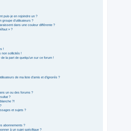
t puis-je en rejoindre un ?
 groupe d’utilisateurs ?
araissent dans une couleur différente ?
défaut » ?
s !
non sollicités !
e de la part de quelqu’un sur ce forum !
lisateurs de ma liste d’amis et d’ignorés ?
ans un ou des forums ?
sultat ?
blanche ?!
?
ssages et sujets ?
t les abonnements ?
onner à un sujet spécifique ?