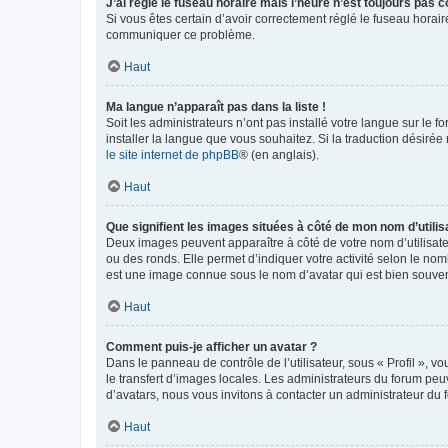
J’ai réglé le fuseau horaire mais l’heure n’est toujours pas c
Si vous êtes certain d’avoir correctement réglé le fuseau horaire
communiquer ce problème.
Haut
Ma langue n’apparaît pas dans la liste !
Soit les administrateurs n’ont pas installé votre langue sur le f
installer la langue que vous souhaitez. Si la traduction désirée
le site internet de phpBB
® (en anglais).
Haut
Que signifient les images situées à côté de mon nom d’utilis
Deux images peuvent apparaître à côté de votre nom d’utilisate
ou des ronds. Elle permet d’indiquer votre activité selon le no
est une image connue sous le nom d’avatar qui est bien souvent
Haut
Comment puis-je afficher un avatar ?
Dans le panneau de contrôle de l’utilisateur, sous « Profil », v
le transfert d’images locales. Les administrateurs du forum peuv
d’avatars, nous vous invitons à contacter un administrateur du 
Haut