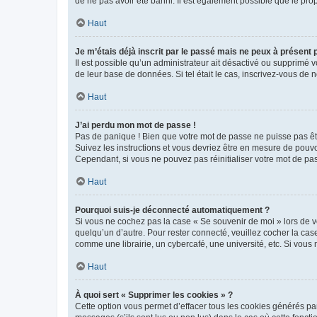
de ne pas avoir été banni. Il est également possible que le propr
Haut
Je m’étais déjà inscrit par le passé mais ne peux à présent
Il est possible qu’un administrateur ait désactivé ou supprimé 
de leur base de données. Si tel était le cas, inscrivez-vous de
Haut
J’ai perdu mon mot de passe !
Pas de panique ! Bien que votre mot de passe ne puisse pas être
Suivez les instructions et vous devriez être en mesure de pou
Cependant, si vous ne pouvez pas réinitialiser votre mot de pa
Haut
Pourquoi suis-je déconnecté automatiquement ?
Si vous ne cochez pas la case « Se souvenir de moi » lors de v
quelqu’un d’autre. Pour rester connecté, veuillez cocher la ca
comme une librairie, un cybercafé, une université, etc. Si vous n
Haut
À quoi sert « Supprimer les cookies » ?
Cette option vous permet d’effacer tous les cookies générés par