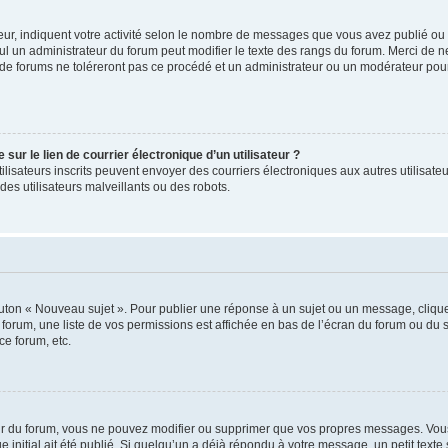
ur, indiquent votre activité selon le nombre de messages que vous avez publié ou id
eul un administrateur du forum peut modifier le texte des rangs du forum. Merci de 
de forums ne toléreront pas ce procédé et un administrateur ou un modérateur pou
ur le lien de courrier électronique d’un utilisateur ?
s utilisateurs inscrits peuvent envoyer des courriers électroniques aux autres utili
es utilisateurs malveillants ou des robots.
outon « Nouveau sujet ». Pour publier une réponse à un sujet ou un message, cliqu
 forum, une liste de vos permissions est affichée en bas de l’écran du forum ou du
ce forum, etc.
r du forum, vous ne pouvez modifier ou supprimer que vos propres messages. Vou
 initial ait été publié. Si quelqu’un a déjà répondu à votre message, un petit text