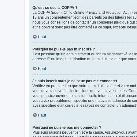
Qu’est-ce que la COPPA ?
La COPPA (pour « Child Online Privacy and Protection Act ») es
13 ans un consentement écrit des parents ou des tuteurs légaux
nous vous conseillons de contacter un conseiller juridique qui
et ne doivent donc pas être contactés à ce sujet, excepté lorsq
Haut
Pourquoi ne puis-je pas m’inscrire ?
Il est possible qu’un administrateur du forum ait désactivé les 
adresse IP ou interdit l’utilisation du nom d’utilisateur que vou
Haut
Je suis inscrit mais je ne peux pas me connecter !
Vérifiez en premier lieu que votre nom d’utilisateur et votre mo
vous devrez suivre les instructions que vous avez reçues. Cert
vous puissiez ouvrir une session ; cette information était présen
vous avez probablement spécifié une mauvaise adresse de courrie
avez spécifiée était correcte, essayez de contacter un administ
Haut
Pourquoi ne puis-je pas me connecter ?
Plusieurs raisons peuvent en être la cause. Assurez-vous avant t