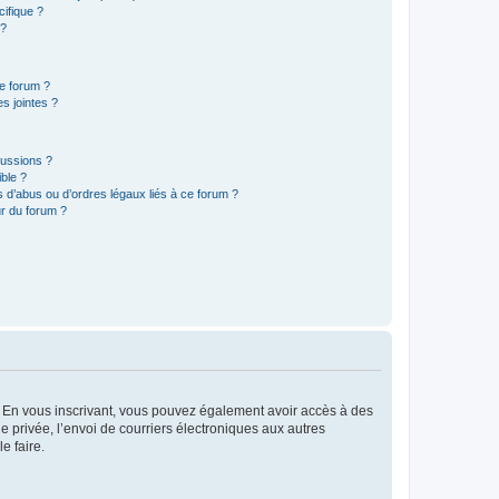
ifique ?
 ?
ce forum ?
s jointes ?
cussions ?
ible ?
 d’abus ou d’ordres légaux liés à ce forum ?
r du forum ?
ts. En vous inscrivant, vous pouvez également avoir accès à des
ie privée, l’envoi de courriers électroniques aux autres
e faire.