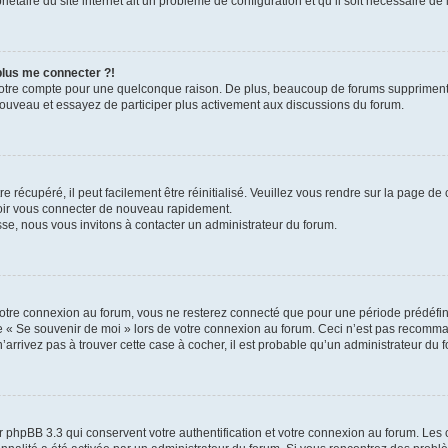
iétaire du site internet ait un problème de configuration et qu’il soit nécessaire de l
 plus me connecter ?!
votre compte pour une quelconque raison. De plus, beaucoup de forums suppriment pér
 nouveau et essayez de participer plus activement aux discussions du forum.
 récupéré, il peut facilement être réinitialisé. Veuillez vous rendre sur la page de
voir vous connecter de nouveau rapidement.
sse, nous vous invitons à contacter un administrateur du forum.
otre connexion au forum, vous ne resterez connecté que pour une période prédéfinie
se « Se souvenir de moi » lors de votre connexion au forum. Ceci n’est pas recomm
’arrivez pas à trouver cette case à cocher, il est probable qu’un administrateur du fo
 phpBB 3.3 qui conservent votre authentification et votre connexion au forum. Les 