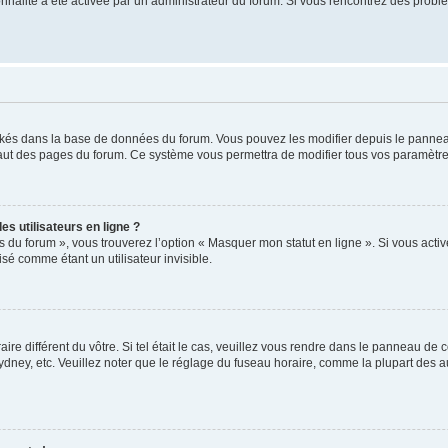
tionnalité a été activée par un administrateur du forum. Si vous rencontrez des pro
ockés dans la base de données du forum. Vous pouvez les modifier depuis le panneau 
haut des pages du forum. Ce système vous permettra de modifier tous vos paramètre
s utilisateurs en ligne ?
s du forum », vous trouverez l’option « Masquer mon statut en ligne ». Si vous activ
é comme étant un utilisateur invisible.
aire différent du vôtre. Si tel était le cas, veuillez vous rendre dans le panneau de co
ey, etc. Veuillez noter que le réglage du fuseau horaire, comme la plupart des autr