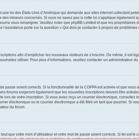
t une loi des États-Unis d’Amérique qui demande aux sites internet collectant pot
 des mineurs concernés. Si vous ne savez pas si cette loi s’applique également au
 pourra vous renseigner. Veuillez noter que phpBB Limited et que les propriétaires
ue l’assistance porte sur la question « Qui dois-je contacter à propos de problèmes 
inscriptions afin d’empêcher les nouveaux visiteurs de s’inscrire. De même, il est é
s souhaitez utiliser. Pour plus d’informations, veuillez contacter un administrateur du
t de passe soient corrects. Si la fonctionnalité de la COPPA est activée et que vous 
ains forums exigeront également que les nouvelles inscriptions doivent être activée
te lors de votre inscription. Si vous aviez reçu un courrier électronique, consultez l
r électronique ou le courrier électronique a été filtré en tant que pourriel. Si vo
rateur du forum.
out que votre nom d’utilisateur et votre mot de passe soient corrects. Si tel est le