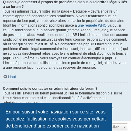
Qui dois-je contacter à propos de problèmes d’abus ou d’ordres légaux liés
à ce forum ?
Tous les administrateurs listés sur la page « L’équipe » devraient être un
contact approprié concernant ces problèmes. Si vous n’obtenez aucune
réponse de leur part, vous devriez alors contacter le propriétaire du domaine
(dont les informations sont disponibles grâce à
une requête WHOIS
), ou, si
celui-ci fonctionne sur un service gratuit (comme Yahoo, Free, etc.), le service
de gestion des abus. Veuillez noter que phpBB Limited n’a absolument aucune
juridiction et ne peut en aucun cas être tenu comme responsable de comment,
où et par qui ce forum est utilisé. Ne contactez pas phpBB Limited pour tout
problème d’ordre légal (commentaire incessant, insultant, diffamatoire, etc.) qui
ne sont pas directement reliés avec le site internet de phpBB.com ou le logiciel
phpBB en lui-même. Si vous envoyez un courrier électronique à phpBB
Limited à propos d’une utilisation de tierce partie de ce logiciel, attendez-vous
à une réponse laconique ou à ne pas recevoir de réponse.
Haut
Comment puis-je contacter un administrateur du forum ?
Tous les utilisateurs du forum peuvent utiliser le formulaire disponible sur le
lien « Nous contacter » si cette fonctionnalité a été activée par les
administrateurs du forum.
Les membres du forum peuvent également utiliser le lien « L’équipe ».
En poursuivant votre navigation sur ce site, vous
Haut
acceptez l’utilisation de cookies vous permettant
de bénéficier d’une expérience de navigation
Aller