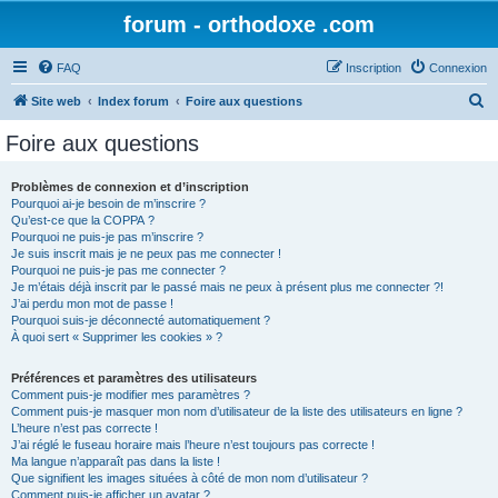
forum - orthodoxe .com
FAQ
Inscription
Connexion
R
Site web
Index forum
Foire aux questions
e
Foire aux questions
c
h
Problèmes de connexion et d’inscription
Pourquoi ai-je besoin de m’inscrire ?
e
Qu’est-ce que la COPPA ?
r
Pourquoi ne puis-je pas m’inscrire ?
Je suis inscrit mais je ne peux pas me connecter !
c
Pourquoi ne puis-je pas me connecter ?
Je m’étais déjà inscrit par le passé mais ne peux à présent plus me connecter ?!
h
J’ai perdu mon mot de passe !
e
Pourquoi suis-je déconnecté automatiquement ?
À quoi sert « Supprimer les cookies » ?
r
Préférences et paramètres des utilisateurs
Comment puis-je modifier mes paramètres ?
Comment puis-je masquer mon nom d’utilisateur de la liste des utilisateurs en ligne ?
L’heure n’est pas correcte !
J’ai réglé le fuseau horaire mais l’heure n’est toujours pas correcte !
Ma langue n’apparaît pas dans la liste !
Que signifient les images situées à côté de mon nom d’utilisateur ?
Comment puis-je afficher un avatar ?