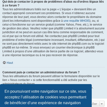
Qui dois-je contacter à propos de problèmes d’abus ou d’ordres légaux liés
à ce forum ?
Tous les administrateurs listés sur la page « L’équipe » devraient être un
contact approprié concernant ces problèmes. Si vous n’obtenez aucune
réponse de leur part, vous devriez alors contacter le propriétaire du domaine
(dont les informations sont disponibles grâce à
une requête WHOIS
), ou, si
celui-ci fonctionne sur un service gratuit (comme Yahoo, Free, etc.), le service
de gestion des abus. Veuillez noter que phpBB Limited n’a absolument aucune
juridiction et ne peut en aucun cas être tenu comme responsable de comment,
où et par qui ce forum est utilisé. Ne contactez pas phpBB Limited pour tout
problème d’ordre légal (commentaire incessant, insultant, diffamatoire, etc.) qui
ne sont pas directement reliés avec le site internet de phpBB.com ou le logiciel
phpBB en lui-même. Si vous envoyez un courrier électronique à phpBB
Limited à propos d’une utilisation de tierce partie de ce logiciel, attendez-vous
à une réponse laconique ou à ne pas recevoir de réponse.
Haut
Comment puis-je contacter un administrateur du forum ?
Tous les utilisateurs du forum peuvent utiliser le formulaire disponible sur le
lien « Nous contacter » si cette fonctionnalité a été activée par les
administrateurs du forum.
Les membres du forum peuvent également utiliser le lien « L’équipe ».
En poursuivant votre navigation sur ce site, vous
Haut
acceptez l’utilisation de cookies vous permettant
de bénéficier d’une expérience de navigation
Aller