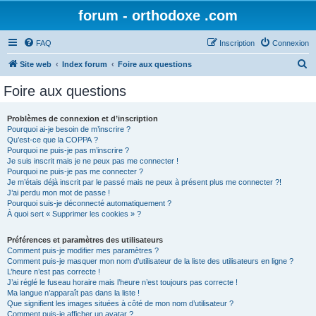
forum - orthodoxe .com
FAQ
Inscription
Connexion
R
Site web
Index forum
Foire aux questions
e
Foire aux questions
c
h
Problèmes de connexion et d’inscription
Pourquoi ai-je besoin de m’inscrire ?
e
Qu’est-ce que la COPPA ?
r
Pourquoi ne puis-je pas m’inscrire ?
Je suis inscrit mais je ne peux pas me connecter !
c
Pourquoi ne puis-je pas me connecter ?
Je m’étais déjà inscrit par le passé mais ne peux à présent plus me connecter ?!
h
J’ai perdu mon mot de passe !
e
Pourquoi suis-je déconnecté automatiquement ?
À quoi sert « Supprimer les cookies » ?
r
Préférences et paramètres des utilisateurs
Comment puis-je modifier mes paramètres ?
Comment puis-je masquer mon nom d’utilisateur de la liste des utilisateurs en ligne ?
L’heure n’est pas correcte !
J’ai réglé le fuseau horaire mais l’heure n’est toujours pas correcte !
Ma langue n’apparaît pas dans la liste !
Que signifient les images situées à côté de mon nom d’utilisateur ?
Comment puis-je afficher un avatar ?