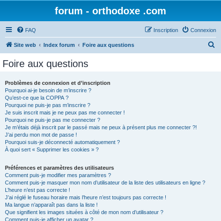
forum - orthodoxe .com
FAQ
Inscription
Connexion
R
Site web
Index forum
Foire aux questions
e
Foire aux questions
c
h
Problèmes de connexion et d’inscription
Pourquoi ai-je besoin de m’inscrire ?
e
Qu’est-ce que la COPPA ?
r
Pourquoi ne puis-je pas m’inscrire ?
Je suis inscrit mais je ne peux pas me connecter !
c
Pourquoi ne puis-je pas me connecter ?
Je m’étais déjà inscrit par le passé mais ne peux à présent plus me connecter ?!
h
J’ai perdu mon mot de passe !
e
Pourquoi suis-je déconnecté automatiquement ?
À quoi sert « Supprimer les cookies » ?
r
Préférences et paramètres des utilisateurs
Comment puis-je modifier mes paramètres ?
Comment puis-je masquer mon nom d’utilisateur de la liste des utilisateurs en ligne ?
L’heure n’est pas correcte !
J’ai réglé le fuseau horaire mais l’heure n’est toujours pas correcte !
Ma langue n’apparaît pas dans la liste !
Que signifient les images situées à côté de mon nom d’utilisateur ?
Comment puis-je afficher un avatar ?