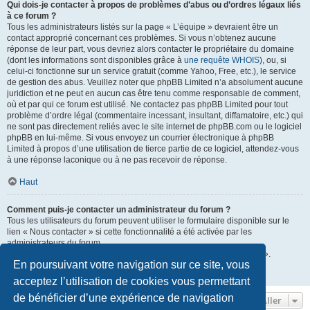
Qui dois-je contacter à propos de problèmes d’abus ou d’ordres légaux liés
à ce forum ?
Tous les administrateurs listés sur la page « L’équipe » devraient être un
contact approprié concernant ces problèmes. Si vous n’obtenez aucune
réponse de leur part, vous devriez alors contacter le propriétaire du domaine
(dont les informations sont disponibles grâce à
une requête WHOIS
), ou, si
celui-ci fonctionne sur un service gratuit (comme Yahoo, Free, etc.), le service
de gestion des abus. Veuillez noter que phpBB Limited n’a absolument aucune
juridiction et ne peut en aucun cas être tenu comme responsable de comment,
où et par qui ce forum est utilisé. Ne contactez pas phpBB Limited pour tout
problème d’ordre légal (commentaire incessant, insultant, diffamatoire, etc.) qui
ne sont pas directement reliés avec le site internet de phpBB.com ou le logiciel
phpBB en lui-même. Si vous envoyez un courrier électronique à phpBB
Limited à propos d’une utilisation de tierce partie de ce logiciel, attendez-vous
à une réponse laconique ou à ne pas recevoir de réponse.
Haut
Comment puis-je contacter un administrateur du forum ?
Tous les utilisateurs du forum peuvent utiliser le formulaire disponible sur le
lien « Nous contacter » si cette fonctionnalité a été activée par les
administrateurs du forum.
Les membres du forum peuvent également utiliser le lien « L’équipe ».
En poursuivant votre navigation sur ce site, vous
Haut
acceptez l’utilisation de cookies vous permettant
de bénéficier d’une expérience de navigation
Aller