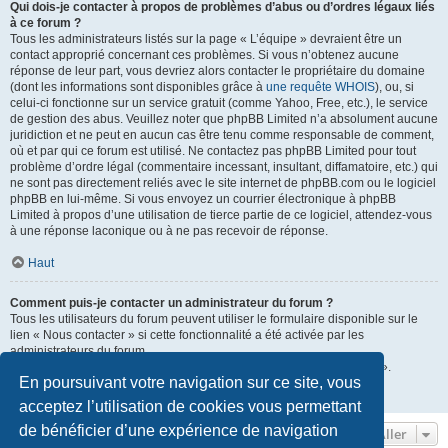
Qui dois-je contacter à propos de problèmes d’abus ou d’ordres légaux liés
à ce forum ?
Tous les administrateurs listés sur la page « L’équipe » devraient être un
contact approprié concernant ces problèmes. Si vous n’obtenez aucune
réponse de leur part, vous devriez alors contacter le propriétaire du domaine
(dont les informations sont disponibles grâce à
une requête WHOIS
), ou, si
celui-ci fonctionne sur un service gratuit (comme Yahoo, Free, etc.), le service
de gestion des abus. Veuillez noter que phpBB Limited n’a absolument aucune
juridiction et ne peut en aucun cas être tenu comme responsable de comment,
où et par qui ce forum est utilisé. Ne contactez pas phpBB Limited pour tout
problème d’ordre légal (commentaire incessant, insultant, diffamatoire, etc.) qui
ne sont pas directement reliés avec le site internet de phpBB.com ou le logiciel
phpBB en lui-même. Si vous envoyez un courrier électronique à phpBB
Limited à propos d’une utilisation de tierce partie de ce logiciel, attendez-vous
à une réponse laconique ou à ne pas recevoir de réponse.
Haut
Comment puis-je contacter un administrateur du forum ?
Tous les utilisateurs du forum peuvent utiliser le formulaire disponible sur le
lien « Nous contacter » si cette fonctionnalité a été activée par les
administrateurs du forum.
Les membres du forum peuvent également utiliser le lien « L’équipe ».
En poursuivant votre navigation sur ce site, vous
Haut
acceptez l’utilisation de cookies vous permettant
de bénéficier d’une expérience de navigation
Aller