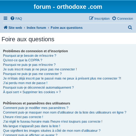
forum - orthodoxe .com
FAQ
Inscription
Connexion
R
Site web
Index forum
Foire aux questions
e
Foire aux questions
c
h
Problèmes de connexion et d’inscription
Pourquoi ai-je besoin de m’inscrire ?
e
Qu’est-ce que la COPPA ?
r
Pourquoi ne puis-je pas m’inscrire ?
Je suis inscrit mais je ne peux pas me connecter !
c
Pourquoi ne puis-je pas me connecter ?
Je m’étais déjà inscrit par le passé mais ne peux à présent plus me connecter ?!
h
J’ai perdu mon mot de passe !
e
Pourquoi suis-je déconnecté automatiquement ?
À quoi sert « Supprimer les cookies » ?
r
Préférences et paramètres des utilisateurs
Comment puis-je modifier mes paramètres ?
Comment puis-je masquer mon nom d’utilisateur de la liste des utilisateurs en ligne ?
L’heure n’est pas correcte !
J’ai réglé le fuseau horaire mais l’heure n’est toujours pas correcte !
Ma langue n’apparaît pas dans la liste !
Que signifient les images situées à côté de mon nom d’utilisateur ?
Comment puis-je afficher un avatar ?